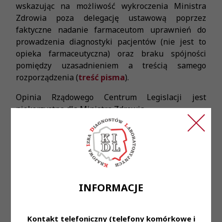
wskazując na możliwość wykroczenia Ministra
Zdrowia poza delegację ustawową poprzez
faktyczne nadanie farmaceutom uprawnień do
prowadzenia diagnostyki pacjentów (nie jest to
opieka farmaceutyczna) oraz braku spójności
pomiędzy uzasadnieniem a treścią samego
rozporządzenia (
treść pisma
).
Opinia Rządowego Centrum Legislacji jest
niekorzystna dla Ministra Zdrowia.
Rządowe Centrum Legislacji jest odpowiedzialne
za zapewnienie koordynacji działalności
legislacyjnej Rady Ministrów, Prezesa Rady
Ministrów i innych organów administracji
rządowej oraz obsługę prawną Rady Ministrów.
INFORMACJE
Zastrzeżenia Rządowego Centrum Legislacji są
tożsame z uwagami zgłoszonymi przez Krajową
Kontakt telefoniczny (telefony komórkowe i
Izbę Diagnostów Laboratoryjnych już w dniu 19