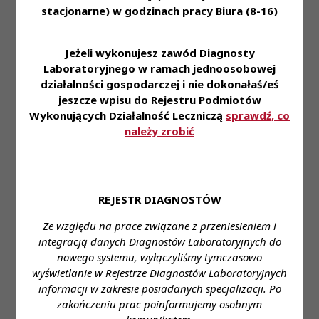
stacjonarne) w godzinach pracy Biura (8-16)
stycznia 2022 roku (
treść pisma
).
Rządowe Centrum Legislacji podobnie jak Krajowa
Jeżeli wykonujesz zawód Diagnosty
Izba Diagnostów Laboratoryjnych podkreśla, że
Laboratoryjnego w ramach jednoosobowej
prowadzenie postępowania diagnostycznego np. w
działalności gospodarczej i nie dokonałaś/eś
kierunku wykrycia SARS-CoV-2 (np. wykonywanie
jeszcze wpisu do Rejestru Podmiotów
testów antygenowych) nie mieści się w zakresie
Wykonujących Działalność Leczniczą
sprawdź, co
opieki farmaceutycznej określonej przepisami
należy zrobić
ustawowymi.
Ministerstwo Zdrowia planuje wdrożyć treść
rozporządzenie wbrew zastrzeżeniom Rządowego
REJESTR DIAGNOSTÓW
Centrum Legislacji, które odpowiada za obsługę
prawną Rady Ministrów.
Ze względu na prace związane z przeniesieniem i
integracją danych Diagnostów Laboratoryjnych do
Projekt rozporządzenia w sprawie wykazu
nowego systemu, wyłączyliśmy tymczasowo
badań diagnostycznych, które mogą być
wyświetlanie w Rejestrze Diagnostów Laboratoryjnych
wykonywane przez farmaceutę
informacji w zakresie posiadanych specjalizacji. Po
zakończeniu prac poinformujemy osobnym