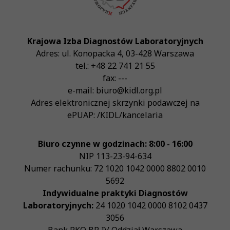
Krajowa Izba Diagnostów Laboratoryjnych
Adres:
ul. Konopacka 4
,
03-428
Warszawa
tel.:
+48 22 741 21 55
fax:
---
e-mail:
biuro@kidl.org.pl
Adres elektronicznej skrzynki podawczej na
ePUAP:
/KIDL/kancelaria
Biuro czynne w godzinach: 8:00 - 16:00
NIP
113-23-94-634
Numer rachunku: 72 1020 1042 0000 8802 0010
5692
Indywidualne praktyki Diagnostów
Laboratoryjnych:
24 1020 1042 0000 8102 0437
3056