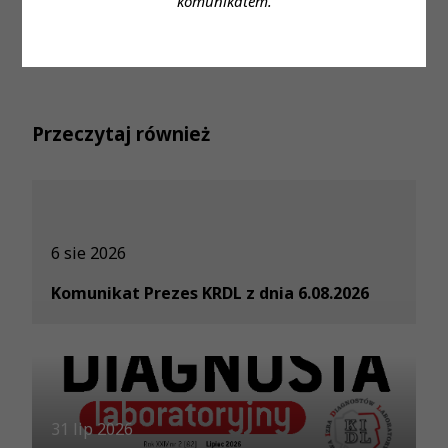
komunikatem.
Przeczytaj również
6 sie 2026
Komunikat Prezes KRDL z dnia 6.08.2026
31 lip 2026