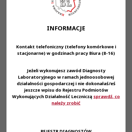
Laboratoryjnych z dnia
KRDL -
Kadencja V -
-
28 października 2020
Kadencja
Posiedzenie
roku
V
XIV
w sprawie odmowy
INFORMACJE
uznania kwalifikacji;
Uchwała Nr 111/V/2020
Krajowej Rady
Kontakt telefoniczny (telefony komórkowe i
Diagnostów
stacjonarne) w godzinach pracy Biura (8-16)
Laboratoryjnych z dnia
28 października 2020
Uchwały
KRDL -
roku
KRDL -
Kadencja V -
Jeżeli wykonujesz zawód Diagnosty
-
w sprawie zmiany w
Kadencja
Posiedzenie
Laboratoryjnego w ramach jednoosobowej
składzie osobowym
V
XIV
działalności gospodarczej i nie dokonałaś/eś
Zespołu do Spraw
Potwierdzania i Uznawania
jeszcze wpisu do Rejestru Podmiotów
Kwalifikacji Zawodowych
Wykonujących Działalność Leczniczą
sprawdź, co
Diagnosty
należy zrobić
Laboratoryjnego
Uchwała Nr 112/V/2020
Krajowej Rady
Diagnostów
REJESTR DIAGNOSTÓW