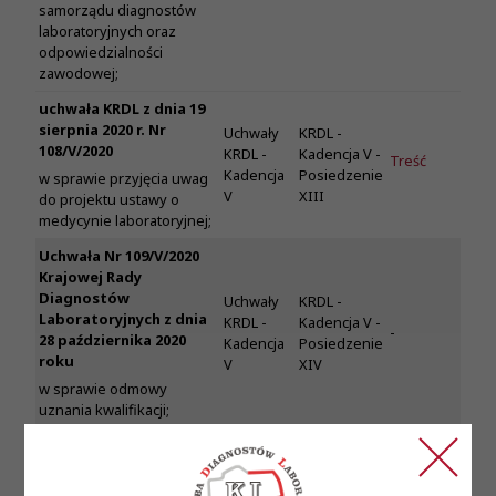
samorządu diagnostów
laboratoryjnych oraz
odpowiedzialności
zawodowej;
uchwała KRDL z dnia 19
sierpnia 2020 r. Nr
Uchwały
KRDL -
108/V/2020
KRDL -
Kadencja V -
Treść
Kadencja
Posiedzenie
w sprawie przyjęcia uwag
V
XIII
do projektu ustawy o
medycynie laboratoryjnej;
Uchwała Nr 109/V/2020
Krajowej Rady
Diagnostów
Uchwały
KRDL -
Laboratoryjnych z dnia
KRDL -
Kadencja V -
-
28 października 2020
Kadencja
Posiedzenie
roku
V
XIV
w sprawie odmowy
uznania kwalifikacji;
Uchwała Nr 110/V/2020
Krajowej Rady
Diagnostów
Uchwały
KRDL -