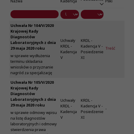
Nazwa
Kadencja
Pliki
Uchwała Nr 104/V/2020
Krajowej Rady
Diagnostów
Uchwały
KRDL -
Laboratoryjnych z dnia
KRDL -
Kadencja V -
29 maja 2020 roku
Treść
Kadencja
Posiedzenie
w sprawie wydłużenia
V
XI
terminu składania
wniosków o przyznanie
nagród za specjalizację
Uchwała Nr 105/V/2020
Krajowej Rady
Diagnostów
Laboratoryjnych z dnia
Uchwały
KRDL -
29 maja 2020 roku
KRDL -
Kadencja V -
-
Kadencja
Posiedzenie
w sprawie odmowy wpisu
V
XI
na listę diagnostów
laboratoryjnych i odmowy
stwierdzenia prawa