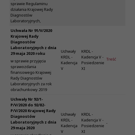
sprawie Regulaminu
działania Krajowej Rady
Diagnostów
Laboratoryjnych,
Uchwała Nr 91/V/2020
Krajowej Rady
Diagnostów
Laboratoryjnych z dnia
Uchwały
KRDL -
29 maja 2020 roku
KRDL -
Kadencja V -
Treść
w sprawie przyjęcia
Kadencja
Posiedzenie
sprawozdania
V
XI
finansowego Krajowej
Rady Diagnostów
Laboratoryjnych za rok
obrachunkowy 2019
Uchwały Nr 92/1-
P/V/2020 do 92/82-
P/V/2020 Krajowej Rady
Uchwały
KRDL -
Diagnostów
KRDL -
Kadencja V -
Laboratoryjnych z dnia
-
Kadencja
Posiedzenie
29 maja 2020
V
XI