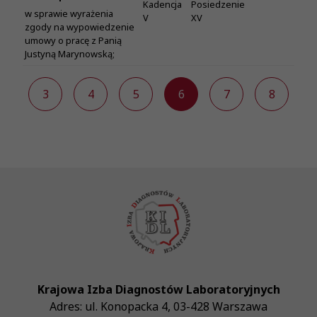
Kadencja
Posiedzenie
w sprawie wyrażenia
V
XV
zgody na wypowiedzenie
umowy o pracę z Panią
Justyną Marynowską;
2
3
4
5
6
7
8
Krajowa Izba Diagnostów Laboratoryjnych
Adres:
ul. Konopacka 4
,
03-428
Warszawa