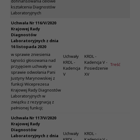
dofinansowania celowe
kształcenia Diagnostów
Laboratoryjnych
Uchwała Nr 116/V/2020
Krajowej Rady
Diagnostów
Laboratoryjnych z dnia
16 listopada 2020
w sprawie zniesienia
Uchwały
KRDL -
tajności głosowania nad
KRDL -
Kadencja V -
Treść
przyjęciem uchwały w
Kadencja
Posiedzenie
sprawie odwołania Pani
V
XV
Justyny Marynowskiej z
funkcji Wiceprezesa
Krajowej Rady Diagnostów
Laboratoryjnych w
związku z rezygnacją z
pełnionej funkcji;
Uchwała Nr 117/V/2020
Krajowej Rady
Diagnostów
Uchwały
KRDL -
Laboratoryjnych z dnia
KRDL -
Kadencja V -