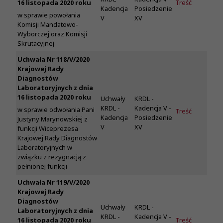
16 listopada 2020 roku
Treść
Kadencja
Posiedzenie
w sprawie powołania
V
XV
Komisji Mandatowo-
Wyborczej oraz Komisji
Skrutacyjnej
Uchwała Nr 118/V/2020
Krajowej Rady
Diagnostów
Laboratoryjnych z dnia
16 listopada 2020 roku
Uchwały
KRDL -
KRDL -
Kadencja V -
w sprawie odwołania Pani
Treść
Kadencja
Posiedzenie
Justyny Marynowskiej z
V
XV
funkcji Wiceprezesa
Krajowej Rady Diagnostów
Laboratoryjnych w
związku z rezygnacją z
pełnionej funkcji
Uchwała Nr 119/V/2020
Krajowej Rady
Diagnostów
Uchwały
KRDL -
Laboratoryjnych z dnia
KRDL -
Kadencja V -
16 listopada 2020 roku
Treść