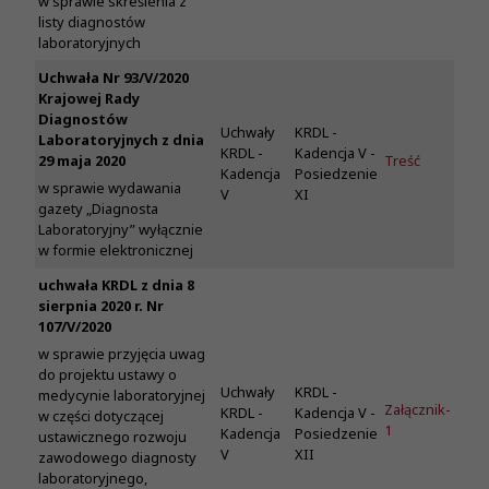
w sprawie skreślenia z
listy diagnostów
laboratoryjnych
Uchwała Nr 93/V/2020
Krajowej Rady
Diagnostów
Uchwały
KRDL -
Laboratoryjnych z dnia
KRDL -
Kadencja V -
29 maja 2020
Treść
Kadencja
Posiedzenie
w sprawie wydawania
V
XI
gazety „Diagnosta
Laboratoryjny” wyłącznie
w formie elektronicznej
uchwała KRDL z dnia 8
sierpnia 2020 r. Nr
107/V/2020
w sprawie przyjęcia uwag
do projektu ustawy o
Uchwały
KRDL -
medycynie laboratoryjnej
Załącznik-
KRDL -
Kadencja V -
w części dotyczącej
1
Kadencja
Posiedzenie
ustawicznego rozwoju
V
XII
zawodowego diagnosty
laboratoryjnego,