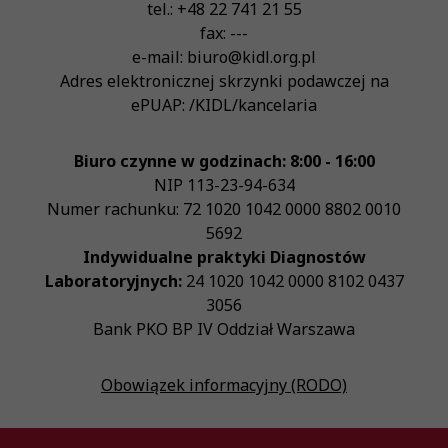
tel.:
+48 22 741 21 55
fax:
---
e-mail:
biuro@kidl.org.pl
Adres elektronicznej skrzynki podawczej na
ePUAP:
/KIDL/kancelaria
Biuro czynne w godzinach: 8:00 - 16:00
NIP
113-23-94-634
Numer rachunku: 72 1020 1042 0000 8802 0010
5692
Indywidualne praktyki Diagnostów
Laboratoryjnych:
24 1020 1042 0000 8102 0437
3056
Bank PKO BP IV Oddział Warszawa
Obowiązek informacyjny (RODO)