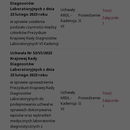
Diagnostów
Laboratoryjnych z dnia
Uchwały
Treść
23 lutego 2023 roku
KRDL -
Posiedzenie
Załącznik-
Kadencja
II
w sprawie ustalenia
1
VI
podziału czynności między
członków Prezydium
Krajowej Rady Diagnostów
Laboratoryjnych VI Kadencji
Uchwała Nr 52/VI/2023
Krajowej Rady
Diagnostów
Laboratoryjnych z dnia
23 lutego 2023 roku
w sprawie upoważnienia
Prezydium Krajowej Rady
Uchwały
Treść
Diagnostów
KRDL -
Posiedzenie
Laboratoryjnych do
Załącznik-
Kadencja
II
podejmowania uchwał w
1
VI
sprawach dokonywania
wpisów oraz wykreśleń
medycznych laboratoriów
diagnostycznych z