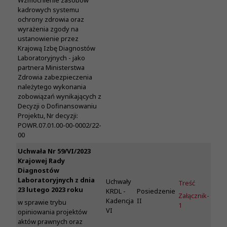
Wzmocnienie zasobów
kadrowych systemu
ochrony zdrowia oraz
wyrażenia zgody na
ustanowienie przez
Krajową Izbę Diagnostów
Laboratoryjnych - jako
partnera Ministerstwa
Zdrowia zabezpieczenia
należytego wykonania
zobowiązań wynikających z
Decyzji o Dofinansowaniu
Projektu, Nr decyzji:
POWR.07.01.00-00-0002/22-
00
Uchwała Nr 59/VI/2023
Krajowej Rady
Diagnostów
Laboratoryjnych z dnia
Uchwały
Treść
23 lutego 2023 roku
KRDL -
Posiedzenie
Załącznik-
Kadencja
II
w sprawie trybu
1
VI
opiniowania projektów
aktów prawnych oraz