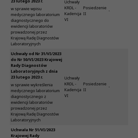
23 lutego 2023 r.
Uchwały
KRDL -
Posiedzenie
w sprawie wpisu
-
Kadencja
II
medycznego laboratorium
VI
diagnostycznego do
ewidencji laboratoriów
prowadzonej przez
Krajową Radę Diagnostów
Laboratoryjnych
Uchwały od Nr 31/VI/2023
do Nr 50/VI/2023 Krajowej
Rady Diagnostów
Laboratoryjnych z dnia
23 lutego 2023 r.
Uchwały
KRDL -
Posiedzenie
w sprawie wykreślenia
-
Kadencja
II
medycznego laboratorium
VI
diagnostycznego z
ewidencji laboratoriów
prowadzonej przez
Krajową Radę Diagnostów
Laboratoryjnych
Uchwała Nr 51/VI/2023
Krajowej Rady