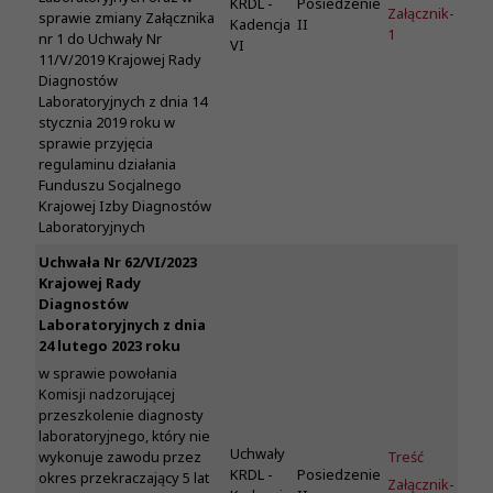
KRDL -
Posiedzenie
Załącznik-
sprawie zmiany Załącznika
Kadencja
II
1
nr 1 do Uchwały Nr
VI
11/V/2019 Krajowej Rady
Diagnostów
Laboratoryjnych z dnia 14
stycznia 2019 roku w
sprawie przyjęcia
regulaminu działania
Funduszu Socjalnego
Krajowej Izby Diagnostów
Laboratoryjnych
Uchwała Nr 62/VI/2023
Krajowej Rady
Diagnostów
Laboratoryjnych z dnia
24 lutego 2023 roku
w sprawie powołania
Komisji nadzorującej
przeszkolenie diagnosty
laboratoryjnego, który nie
Uchwały
Treść
wykonuje zawodu przez
KRDL -
Posiedzenie
okres przekraczający 5 lat
Załącznik-