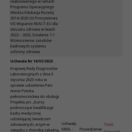
realizowanego w ramach
Programu Operacyjnego
Wiedza Edukacja Rozwój
2014-2020 Oś Priorytetowa
VII Wsparcie REACT-EU dla
obszaru zdrowia w latach
2022 – 2023, Działanie 7.1
Wzmocnienie zasobów
kadrowych systemu
ochrony zdrowia
Uchwała Nr 16/VI/2023
Krajowej Rady Diagnostów
Laboratoryjnych z dnia 5
stycznia 2023 roku w
sprawie udzielenia Pani
Annie Potoka
pełnomocnictwa do obsługi
Projektu pn. „Kursy
podnoszące kwalifikacje
kadry medycznej
udzielającej świadczeń
Uchwały
Treść
zdrowotnych, w tym w
KRDL -
Posiedzenie
związku z chorobą zakaźną,
Załącznik-