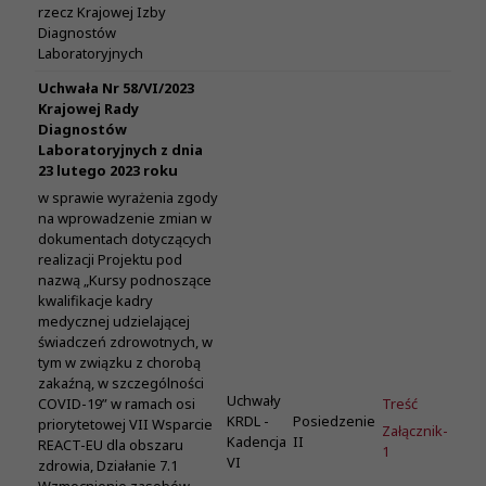
rzecz Krajowej Izby
Diagnostów
Laboratoryjnych
Uchwała Nr 58/VI/2023
Krajowej Rady
Diagnostów
Laboratoryjnych z dnia
23 lutego 2023 roku
w sprawie wyrażenia zgody
na wprowadzenie zmian w
dokumentach dotyczących
realizacji Projektu pod
nazwą „Kursy podnoszące
kwalifikacje kadry
medycznej udzielającej
świadczeń zdrowotnych, w
tym w związku z chorobą
zakaźną, w szczególności
Uchwały
Treść
COVID-19” w ramach osi
KRDL -
Posiedzenie
priorytetowej VII Wsparcie
Załącznik-
Kadencja
II
REACT-EU dla obszaru
1
VI
zdrowia, Działanie 7.1