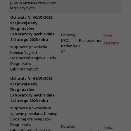
przedstawiania wniosków
legislacyjnych
Uchwała Nr 60/VI/2023
Krajowej Rady
Diagnostów
Laboratoryjnych z dnia
Uchwały
Treść
24 lutego 2023 roku
KRDL -
Posiedzenie
Załącznik-
Kadencja
II
w sprawie powołania
1
VI
Komisji Nagród i
Odznaczeń Krajowej Rady
Diagnostów
Laboratoryjnych
Uchwała Nr 61/VI/2023
Krajowej Rady
Diagnostów
Laboratoryjnych z dnia
24 lutego 2023 roku
w sprawie powołania w
sprawie powołania Komisji
Socjalnej Krajowej Izby
Diagnostów
Uchwały
Treść
Laboratoryjnych oraz w