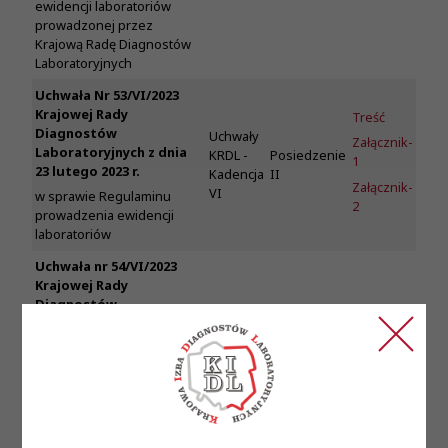
ewidencji laboratoriów
prowadzonej przez
Krajową Radę Diagnostów
Laboratoryjnych
Uchwała Nr 53/VI/2023
Krajowej Rady
Treść
Diagnostów
Uchwały
Załącznik-
Laboratoryjnych z dnia
KRDL -
Posiedzenie
1
23 lutego 2023 r.
Kadencja
II
Załącznik-
VI
w sprawie Regulaminu
2
prowadzenia ewidencji
laboratoriów
Uchwała nr 54/VI/2023
Krajowej Rady
Diagnostów
Laboratoryjnych z dnia
Uchwały
Treść
23 lutego 2023 r.
KRDL -
Posiedzenie
Załącznik-
Kadencja
II
w sprawie regulaminu
1
VI
prowadzenia oraz
wykonywania kontroli nad
rejestrem diagnostów
laboratoryjnych