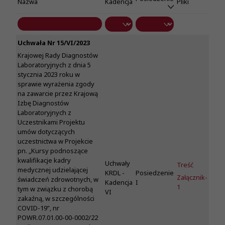
Nazwa
Kadencja
Pliki
Uchwała Nr 15/VI/2023
Krajowej Rady Diagnostów
Laboratoryjnych z dnia 5
stycznia 2023 roku w
sprawie wyrażenia zgody
na zawarcie przez Krajową
Izbę Diagnostów
Laboratoryjnych z
Uczestnikami Projektu
umów dotyczących
uczestnictwa w Projekcie
pn. „Kursy podnoszące
kwalifikacje kadry
Uchwały
Treść
medycznej udzielającej
KRDL -
Posiedzenie
Załącznik-
świadczeń zdrowotnych, w
Kadencja
I
1
tym w związku z chorobą
VI
zakaźną, w szczególności
COVID-19”, nr
POWR.07.01.00-00-0002/22