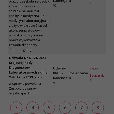
Kadencja
II
oraz przeszkolenie osoby,
1
VI
która po ukończeniu
studiów na kierunku
analityka medyczna lub
medycyna laboratoryjna nie
złożyła w okresie 5 lat od
ukończenia studiów
wniosku o przyznanie
prawa wykonywania
zawodu diagnosty
laboratoryjnego
Uchwała Nr 63/VI/2023
Krajowej Rady
Diagnostów
Uchwały
Treść
Laboratoryjnych z dnia
KRDL -
Posiedzenie
Załącznik-
24 lutego 2023 roku
Kadencja
II
1
VI
w sprawie powołania
Zespołu do spraw
legislacyjnych
2
3
4
5
6
7
8