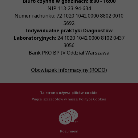
Biuro czynne w godzinach: 8:00 - 16:00
NIP
113-23-94-634
Numer rachunku: 72 1020 1042 0000 8802 0010
5692
Indywidualne praktyki Diagnostów
Laboratoryjnych:
24 1020 1042 0000 8102 0437
3056
Bank PKO BP IV Oddział Warszawa
Obowiązek informacyjny (RODO)
Ta strona używa plików cookie.
Więcej szczegółów w naszej Polityce Cookies
© Krajowa Izba Diagnostów Laboratoryjnych 2026
Created by
AlterPage
Rozumiem