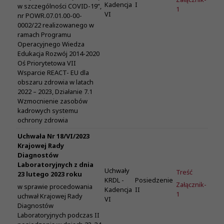
Kadencja
I
w szczególności COVID-19”,
1
VI
nr POWR.07.01.00-00-
0002/22 realizowanego w
ramach Programu
Operacyjnego Wiedza
Edukacja Rozwój 2014-2020
Oś Priorytetowa VII
Wsparcie REACT- EU dla
obszaru zdrowia w latach
2022 – 2023, Działanie 7.1
Wzmocnienie zasobów
kadrowych systemu
ochrony zdrowia
Uchwała Nr 18/VI/2023
Krajowej Rady
Diagnostów
Laboratoryjnych z dnia
Uchwały
Treść
23 lutego 2023 roku
KRDL -
Posiedzenie
Załącznik-
w sprawie procedowania
Kadencja
II
1
uchwał Krajowej Rady
VI
Diagnostów
Laboratoryjnych podczas II