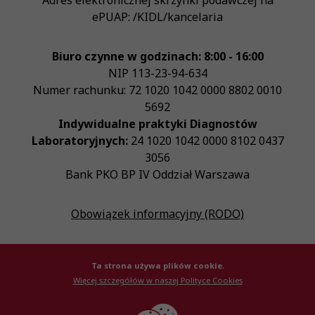
Adres elektronicznej skrzynki podawczej na
ePUAP:
/KIDL/kancelaria
Biuro czynne w godzinach: 8:00 - 16:00
NIP
113-23-94-634
Numer rachunku: 72 1020 1042 0000 8802 0010
5692
Indywidualne praktyki Diagnostów
Laboratoryjnych:
24 1020 1042 0000 8102 0437
3056
Bank PKO BP IV Oddział Warszawa
Obowiązek informacyjny (RODO)
Ta strona używa plików cookie.
Więcej szczegółów w naszej Polityce Cookies
© Krajowa Izba Diagnostów Laboratoryjnych 2026