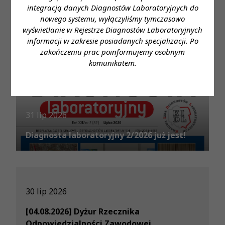
integracją danych Diagnostów Laboratoryjnych do
nowego systemu, wyłączyliśmy tymczasowo
6 sie 2026
wyświetlanie w Rejestrze Diagnostów Laboratoryjnych
informacji w zakresie posiadanych specjalizacji. Po
Komunikat Prezes KRDL z dnia 6.08.2026
zakończeniu prac poinformujemy osobnym
komunikatem.
31 lip 2026
Diagnosta laboratoryjny 2/2026 już jest!
30 lip 2026
[04.08.2026] Dyżur Rzecznika
Odpowiedzialności Zawodowej