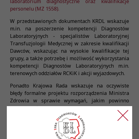
laboratorium diagnostyczne oraz kwalifikacje
personelu (MZ 1558).
W przedstawionych dokumentach KRDL wskazuje
m.in. na poszerzenie kompetencji Diagnostów
Laboratoryjnych - specjalistów Laboratoryjnej
Transfuzjologii Medycznej w zakresie kwalifikacji
Dawców, wskazując na wysokie kwalifikacje tej
grupy, a także potrzebę i możliwość wykorzystania
kompetencji Diagnostów Laboratoryjnych m.in.
terenowych oddziałów RCKiK i akcji wyjazdowych.
Ponadto Krajowa Rada wskazuje na oczywiste
błędy formalne projektu rozporządzenia Ministra
Zdrowia w sprawie wymagań, jakim powinno
odpowiadać medyczne laboratorium diagnostyczne
oraz kwalifikacje personelu, a także szereg
obszarów, które nie zostały należycie ujęte w
projektowanym akcie prawnym, takich jak
lokalizacja laboratoriów przyszpitalnych,