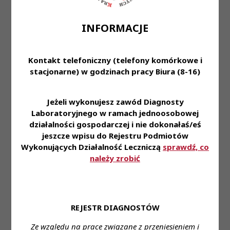
wymagania dotyczące systemu informatycznego
dla małych podmiotów laboratoryjnych lub braki
INFORMACJE
rozwiązań, które godzą w interes pacjentów.
Krajowa Rada zauważa także zignorowanie ze
strony Ministerstwa Zdrowia części przekazanych
Kontakt telefoniczny (telefony komórkowe i
uwag przez KRDL w lipcu bieżącego roku.
stacjonarne) w godzinach pracy Biura (8-16)
Zapraszamy do lektury przedstawionych
Jeżeli wykonujesz zawód Diagnosty
stanowisk.
Laboratoryjnego w ramach jednoosobowej
działalności gospodarczej i nie dokonałaś/eś
jeszcze wpisu do Rejestru Podmiotów
Wykonujących Działalność Leczniczą
sprawdź, co
należy zrobić
Przeczytaj również
REJESTR DIAGNOSTÓW
Ze względu na prace związane z przeniesieniem i