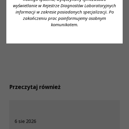
wyświetlanie w Rejestrze Diagnostów Laboratoryjnych
Ważne: Warunkiem rejestracji na szkolenie jest
informacji w zakresie posiadanych specjalizacji. Po
brak zaległości w opłacaniu składek
zakończeniu prac poinformujemy osobnym
członkowskich oraz posiadanie czynnego
komunikatem.
prawa wykonywania zawodu diagnosty
laboratoryjnego.
Przeczytaj również
6 sie 2026