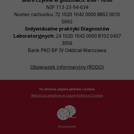
Biuro czynne w godzinach: 8:00 - 16:00
NIP
113-23-94-634
Numer rachunku: 72 1020 1042 0000 8802 0010
5692
Indywidualne praktyki Diagnostów
Laboratoryjnych:
24 1020 1042 0000 8102 0437
3056
Bank PKO BP IV Oddział Warszawa
Obowiązek informacyjny (RODO)
Ta strona używa plików cookie.
Więcej szczegółów w naszej Polityce Cookies
© Krajowa Izba Diagnostów Laboratoryjnych 2026
Created by
AlterPage
Rozumiem