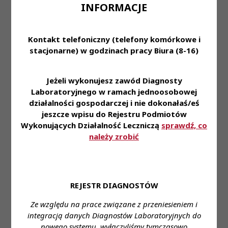
będą mogły otrzymać uprawnienia do
INFORMACJE
wykonywania szczepień przeciwko COVID-19, a
także wszyscy diagności, którzy chcą takie
Kontakt telefoniczny (telefony komórkowe i
szczepienia w przyszłości wykonywać, proszeni są
stacjonarne) w godzinach pracy Biura (8-16)
o pilne potwierdzenie swojego udziału, poprzez
wypełnienie oświadczenia o wyrażeniu zgody na
przetwarzanie danych osobowych, które jest
Jeżeli wykonujesz zawód Diagnosty
wymagane przez Centrum Medyczne Kształcenia
Laboratoryjnego w ramach jednoosobowej
działalności gospodarczej i nie dokonałaś/eś
Podyplomowego.
jeszcze wpisu do Rejestru Podmiotów
Formularz oświadczenia zgody oraz klauzulę
Wykonujących Działalność Leczniczą
sprawdź, co
Informacyjną (do pobrania
Zgoda_RODO
) należy
należy zrobić
wydrukować, odręcznie podpisać, zeskanować
oraz odesłać w formie czytelnej na adres
o.olszewski@kidl.org.pl oraz za pośrednictwem
poczty tradycyjnej na adres siedziby Krajowej Izby
REJESTR DIAGNOSTÓW
Diagnostów Laboratoryjnych albo z
Ze względu na prace związane z przeniesieniem i
wykorzystaniem elektronicznej skrzynki
integracją danych Diagnostów Laboratoryjnych do
podawczej w ramach ePUAP.
nowego systemu, wyłączyliśmy tymczasowo