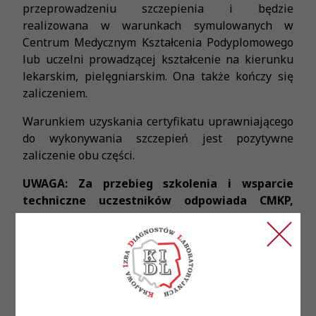
przeprowadzeniu szczepienia i będzie
realizowana w warunkach symulowanych w
Centrum Medycznym Kształcenia Podyplomowego
lub uczelni prowadzącej kształcenie na kierunku
lekarskim, pielęgniarskim. Ona także kończy się
zaliczeniem.
Warunkiem uzyskania certyfikatu uprawniającego
do wykonywania szczepień jest pozytywne
zaliczenie obu części.
UWAGA: Za przebieg szkolenia i wsparcie
techniczne uczestników odpowiada CMKP,
które będzie kontaktowało się ze wszystkimi
osobami, które zgłosiły chęć uczestnictwa.
Rejestracja
Wszystkie osoby, które wyraziły już wstępną chęć
uczestnictwa w kursach, po ukończeniu których