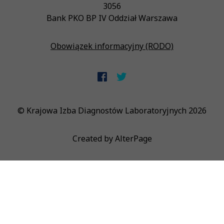
3056
Bank PKO BP IV Oddział Warszawa
Obowiązek informacyjny (RODO)
© Krajowa Izba Diagnostów Laboratoryjnych 2026
Created by
AlterPage