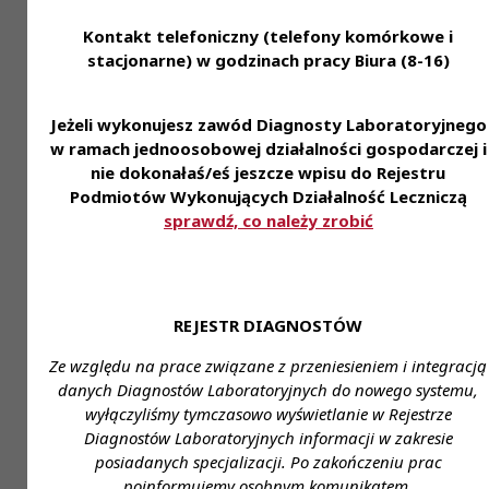
3. Zostały wpisane do wykazu prowadzo
Kontakt telefoniczny (telefony komórkowe i
przez dyrektorów oddziałów NFZ wspóln
stacjonarne) w godzinach pracy Biura (8-16)
właściwymi wojewodami, który dostępny 
pod adrese
Jeżeli wykonujesz zawód Diagnosty Laboratoryjnego
https://www.nfz.gov.pl/aktualnosci/aktualn
w ramach jednoosobowej działalności gospodarczej i
centrali/wykazy-placowek-udzielajacych-
nie dokonałaś/eś jeszcze wpisu do Rejestru
swiadczen-w-zwiazku-z-przeciwdzialaniem-
Podmiotów Wykonujących Działalność Leczniczą
sprawdź, co należy zrobić
rozprzestrzenianiu-koronawirusa,7624.html
Dodatkowe wynagrodzenie przysłu
diagnostom laboratoryjnym zatrudniony
REJESTR DIAGNOSTÓW
umowę o pracę lub na umowę cywilno-praw
Ze względu na prace związane z przeniesieniem i integracją
Dodatek wynosi 100% wynagrodzenia wynikającego z
danych Diagnostów Laboratoryjnych do nowego systemu,
o pracę lub umowy cywilnoprawnej.
wyłączyliśmy tymczasowo wyświetlanie w Rejestrze
Diagnostów Laboratoryjnych informacji w zakresie
Jednocześnie maksymalna kwota dodatku nie moż
posiadanych specjalizacji. Po zakończeniu prac
wyższa niż 15 tys. zł.
poinformujemy osobnym komunikatem.