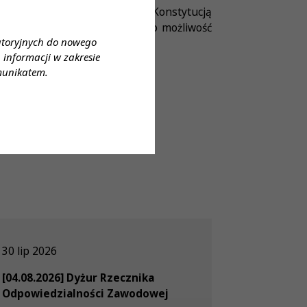
nia krwią i jej składnikami z Konstytucją
zdaniem samorządu, wprowadziło możliwość
atoryjnych do nowego
informacji w zakresie
munikatem.
30 lip 2026
[04.08.2026] Dyżur Rzecznika
Odpowiedzialności Zawodowej