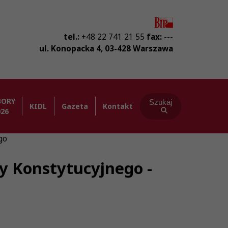
tel.:
+48 22 741 21 55
fax:
---
ul. Konopacka 4
,
03-428
Warszawa
BORY
Szukaj
KIDL
Gazeta
Kontakt
026
go
ły Konstytucyjnego -