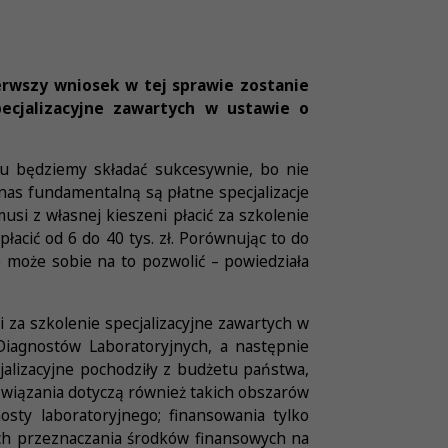
rwszy wniosek w tej sprawie zostanie
pecjalizacyjne zawartych w ustawie o
łu będziemy składać sukcesywnie, bo nie
s fundamentalną są płatne specjalizacje
musi z własnej kieszeni płacić za szkolenie
płacić od 6 do 40 tys. zł. Porównując to do
 może sobie na to pozwolić – powiedziała
 za szkolenie specjalizacyjne zawartych w
Diagnostów Laboratoryjnych, a następnie
jalizacyjne pochodziły z budżetu państwa,
związania dotyczą również takich obszarów
sty laboratoryjnego; finansowania tylko
ch przeznaczania środków finansowych na