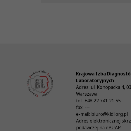
Krajowa Izba Diagnost
Laboratoryjnych
Adres:
ul. Konopacka 4
,
0
Warszawa
tel.:
+48 22 741 21 55
fax:
---
e-mail:
biuro@kidl.org.pl
Adres elektronicznej skr
podawczej na ePUAP: