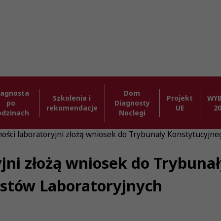
iagnosta
Dom
Szkolenia i
Projekt
WY
po
Diagnosty
rekomendacje
UE
2
odzinach
Noclegi
ności laboratoryjni złożą wniosek do Trybunały Konstytucyjne
yjni złożą wniosek do Trybuna
ostów Laboratoryjnych