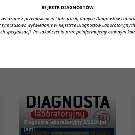
cyjnego w sprawie zgodności rozporządzenia w sprawie lecze
REJESTR DIAGNOSTÓW
 i Ustawą o publicznej służbie krwi. Rozporządzenie to, 
 związane z przeniesieniem i integracją danych Diagnostów Labor
 zagraża zdrowiu i życiu pacjentów.
y tymczasowo wyświetlanie w Rejestrze Diagnostów Laboratoryjnych 
ch specjalizacji. Po zakończeniu prac poinformujemy osobnym ko
31 lip 2026
Diagnosta laboratoryjny 2/2026 już
jest!