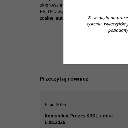
skierowała wniosek do Trybunału Konstytu
RP, Ustawą o diagnostyce laboratoryjnej
Ze względu na prace
zdalnej autoryzacji wyników badań krwi, co
systemu, wyłączyliśm
posiadany
Przeczytaj również
6 sie 2026
Komunikat Prezes KRDL z dnia
6.08.2026