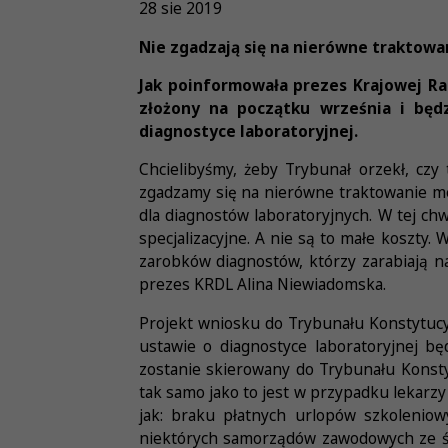
28 sie 2019
Nie zgadzają się na nierówne trakto
Jak poinformowała prezes Krajowej R
złożony na początku września i będz
diagnostyce laboratoryjnej.
Chcielibyśmy, żeby Trybunał orzekł, cz
zgadzamy się na nierówne traktowanie m
dla diagnostów laboratoryjnych. W tej chwi
specjalizacyjne. A nie są to małe koszty. 
zarobków diagnostów, którzy zarabiają n
prezes KRDL Alina Niewiadomska.
Projekt wniosku do Trybunału Konstytucyj
ustawie o diagnostyce laboratoryjnej b
zostanie skierowany do Trybunału Konstyt
tak samo jako to jest w przypadku lekarz
jak: braku płatnych urlopów szkoleniow
niektórych samorządów zawodowych ze śr