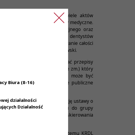
emie prawnym funkcjonuje wiele aktów
sób wykonujących różne zawody medyczne.
ałego szkolenia specjalizacyjnego oraz
y zawodowej lekarzy i lekarzy dentystów
537 ze zm.) przewidują finansowanie całości
stwa – mówi Maciej Niezabitowski.
ce laboratoryjnej mogą naruszać przepisy
. U. z 1997 r. Nr 78, poz. 483 ze zm.) który
z władze publiczne. Nikt nie może być
cy Biura (8-16)
kże art. 70 ust. 4 tj. „Władze publiczne
ej działalności
e rozwiązany poprzez nowelizację ustawy o
jących Działalność
aboratoryjnych np. w stosunku do grupy
je, iż istnieje konieczność skierowania
u Konstytucyjnego. Ponad rok temu KRDL