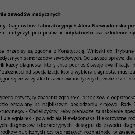
wanie zawodów medycznych
ady Diagnostów Laboratoryjnych Alina Niewiadomska pie
ie dotyczył przepisów o odpłatności za szkolenie s
y te przepisy są zgodne z Konstytucją. Wnioski do Trybuna
edycznych samorządów zawodowych. Od zawsze sprawą dla na
li każdy diagnosta, który chce podnosić swoje kwalifikacje, 
W zależności od specjalizacji, którą wybiera diagnosta, musi za
ajgorzej ze wszystkich zawodów medycznych, wiele osób nie
nego dotyczący zbadania zgodności przepisów o odpłatności
ędzie omawiany na najbliższym posiedzeniu Krajowej Rady 
ucyjnego. - Chcielibyśmy, żeby pieniądze za szkolenie spec
y i pielęgniarek – powiedziała Niewiadomska. Niekorzystne ro
ych diagnostów laboratoryjnych; dostępu do zawodu diagno
odków publicznych czy też rażących rozbieżności w zasada