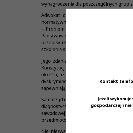
wynagrodzenia dla poszczególnych grup 
Adwokat dr Maciej Niezabitowski pra
normatywnych, których analiza prowadzi
- Problem dotyczy między innymi zobli
Państwowego Egzaminu Specjalizacyjnego
przepisy ustawy z dnia 5 grudnia 1996 r. o
szkolenia specjalizacyjnego oraz samego
Jego zdaniem przepisy o odpłatności za 
Konstytucji, w szczególności: art. 32 Konst
określa, iż „Wszyscy są wobec prawa 
Kontakt telefo
dyskryminowany w życiu politycznym, spo
zapewniają obywatelom powszechny i równ
Jeżeli wykonuj
Samorząd diagnostów laboratoryjnych licz
gospodarczej i ni
diagnostyce laboratoryjnej. Nowe prze
zawodowej lekarzy czy pielęgniarek. Al
przedmiotowego wniosku do Trybunału Ko
Nie pierwszy raz kiedy samorząd diagn