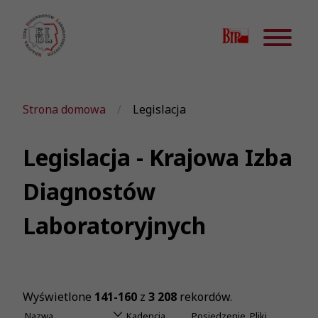
Strona domowa
Legislacja
Legislacja - Krajowa Izba
Diagnostów
Laboratoryjnych
Wyświetlone
141-160
z
3 208
rekordów.
Nazwa
Kadencja
Posiedzenie
Pliki