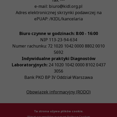
fax:
---
e-mail:
biuro@kidl.org.pl
Adres elektronicznej skrzynki podawczej na
ePUAP:
/KIDL/kancelaria
Biuro czynne w godzinach: 8:00 - 16:00
NIP
113-23-94-634
Numer rachunku: 72 1020 1042 0000 8802 0010
5692
Indywidualne praktyki Diagnostów
Laboratoryjnych:
24 1020 1042 0000 8102 0437
3056
Bank PKO BP IV Oddział Warszawa
Obowiązek informacyjny (RODO)
Ta strona używa plików cookie.
Więcej szczegółów w naszej Polityce Cookies