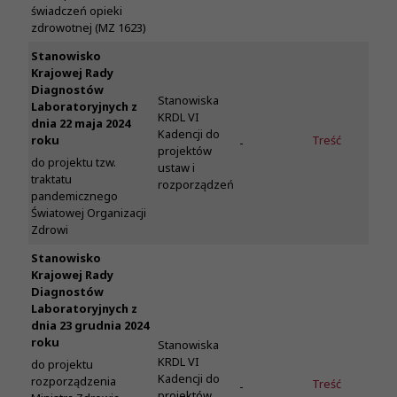
świadczeń opieki
zdrowotnej (MZ 1623)
Stanowisko
Krajowej Rady
Diagnostów
Stanowiska
Laboratoryjnych z
KRDL VI
dnia 22 maja 2024
Kadencji do
roku
Treść
-
projektów
do projektu tzw.
ustaw i
traktatu
rozporządzeń
pandemicznego
Światowej Organizacji
Zdrowi
Stanowisko
Krajowej Rady
Diagnostów
Laboratoryjnych z
dnia 23 grudnia 2024
roku
Stanowiska
KRDL VI
do projektu
Kadencji do
rozporządzenia
Treść
-
projektów