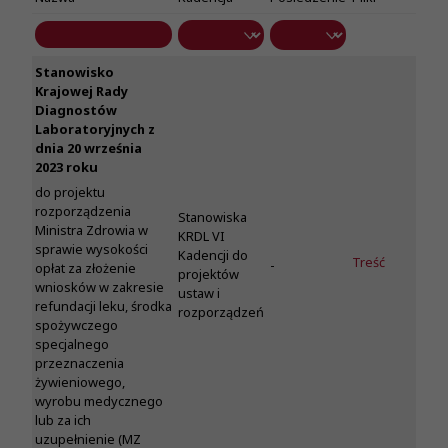
Stanowisko
Krajowej Rady
Diagnostów
Laboratoryjnych z
dnia 20 września
2023 roku
do projektu
rozporządzenia
Stanowiska
Ministra Zdrowia w
KRDL VI
sprawie wysokości
Kadencji do
Treść
-
opłat za złożenie
projektów
wniosków w zakresie
ustaw i
refundacji leku, środka
rozporządzeń
spożywczego
specjalnego
przeznaczenia
żywieniowego,
wyrobu medycznego
lub za ich
uzupełnienie (MZ