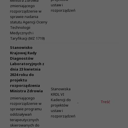
Ministra Zdrowia
ustaw i
zmieniającego
rozporządzeń
rozporządzenie w
sprawie nadania
statutu Agencji Oceny
Technologii
Medycznych i
Taryfikacji (MZ 1719)
Stanowisko
Krajowej Rady
Diagnostów
Laboratoryjnych z
dnia 23 kwietnia
2024 roku do
projektu
rozporządzenia
Stanowiska
Ministra Zdrowia
KRDL VI
zmieniającego
Kadencji do
Treść
-
rozporządzenie w
projektów
sprawie programu
ustaw i
oddziaływań
rozporządzeń
terapeutycznych
skierowanych do