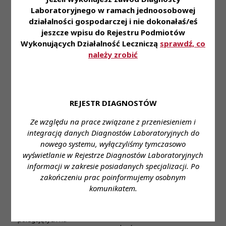
dentysty na terytorium
Laboratoryjnego w ramach jednoosobowej
Rzeczypospolitej
działalności gospodarczej i nie dokonałaś/eś
Polskiej, oraz
jeszcze wpisu do Rejestru Podmiotów
egzaminu ze
Wykonujących Działalność Leczniczą
sprawdź, co
znajomości języka
należy zrobić
polskiego, niezbędnej
do wykonywania
zawodu lekarza,
lekarza dentysty (MZ
1607)
REJESTR DIAGNOSTÓW
Stanowisko
Krajowej Rady
Ze względu na prace związane z przeniesieniem i
Diagnostów
integracją danych Diagnostów Laboratoryjnych do
Laboratoryjnych z
nowego systemu, wyłączyliśmy tymczasowo
dnia 24 listopada
wyświetlanie w Rejestrze Diagnostów Laboratoryjnych
2023 roku
informacji w zakresie posiadanych specjalizacji. Po
do projektu
zakończeniu prac poinformujemy osobnym
Stanowiska
rozporządzenia
komunikatem.
KRDL VI
Ministra Zdrowia w
Kadencji do
sprawie wykazu
Treść
-
projektów
zabiegów i czynności
ustaw i
polegających na