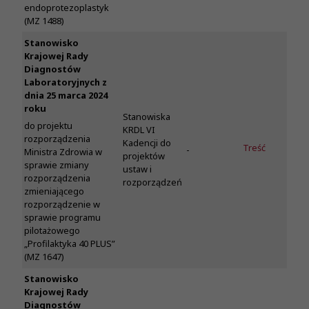
endoprotezoplastyk
(MZ 1488)
Stanowisko
Krajowej Rady
Diagnostów
Laboratoryjnych z
dnia 25 marca 2024
roku
Stanowiska
do projektu
KRDL VI
rozporządzenia
Kadencji do
Treść
-
Ministra Zdrowia w
projektów
sprawie zmiany
ustaw i
rozporządzenia
rozporządzeń
zmieniającego
rozporządzenie w
sprawie programu
pilotażowego
„Profilaktyka 40 PLUS”
(MZ 1647)
Stanowisko
Krajowej Rady
Diagnostów