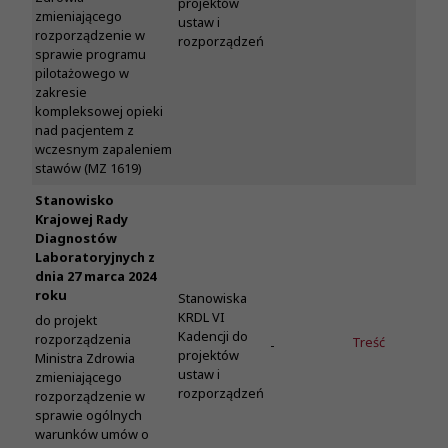
projektów
zmieniającego
ustaw i
rozporządzenie w
rozporządzeń
sprawie programu
pilotażowego w
zakresie
kompleksowej opieki
nad pacjentem z
wczesnym zapaleniem
stawów (MZ 1619)
Stanowisko
Krajowej Rady
Diagnostów
Laboratoryjnych z
dnia 27 marca 2024
roku
Stanowiska
KRDL VI
do projekt
Kadencji do
rozporządzenia
Treść
-
projektów
Ministra Zdrowia
ustaw i
zmieniającego
rozporządzeń
rozporządzenie w
sprawie ogólnych
warunków umów o