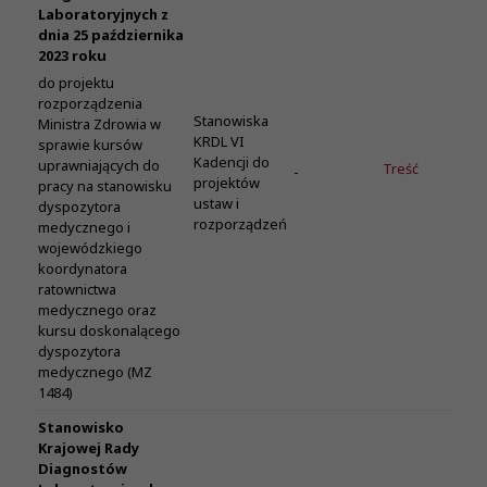
Laboratoryjnych z
dnia 25 października
2023 roku
do projektu
rozporządzenia
Stanowiska
Ministra Zdrowia w
KRDL VI
sprawie kursów
Kadencji do
uprawniających do
Treść
-
projektów
pracy na stanowisku
ustaw i
dyspozytora
rozporządzeń
medycznego i
wojewódzkiego
koordynatora
ratownictwa
medycznego oraz
kursu doskonalącego
dyspozytora
medycznego (MZ
1484)
Stanowisko
Krajowej Rady
Diagnostów