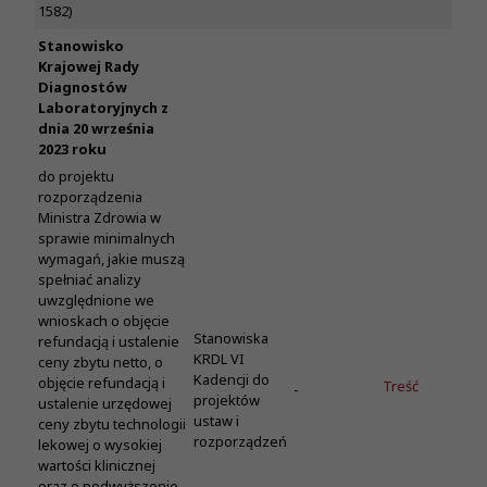
1582)
Stanowisko
Krajowej Rady
Diagnostów
Laboratoryjnych z
dnia 20 września
2023 roku
do projektu
rozporządzenia
Ministra Zdrowia w
sprawie minimalnych
wymagań, jakie muszą
spełniać analizy
uwzględnione we
wnioskach o objęcie
Stanowiska
refundacją i ustalenie
KRDL VI
ceny zbytu netto, o
Kadencji do
objęcie refundacją i
Treść
-
projektów
ustalenie urzędowej
ustaw i
ceny zbytu technologii
rozporządzeń
lekowej o wysokiej
wartości klinicznej
oraz o podwyższenie