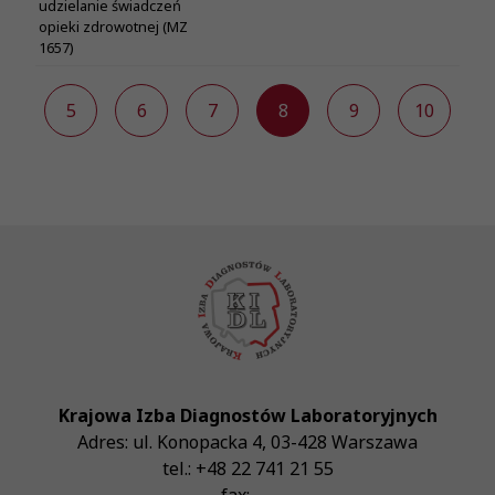
udzielanie świadczeń
opieki zdrowotnej (MZ
1657)
4
5
6
7
8
9
10
1
Krajowa Izba Diagnostów Laboratoryjnych
Adres:
ul. Konopacka 4
,
03-428
Warszawa
tel.:
+48 22 741 21 55