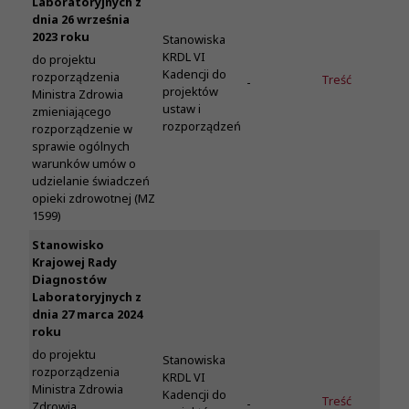
Laboratoryjnych z
dnia 26 września
2023 roku
Stanowiska
KRDL VI
do projektu
Kadencji do
rozporządzenia
Treść
-
projektów
Ministra Zdrowia
ustaw i
zmieniającego
rozporządzeń
rozporządzenie w
sprawie ogólnych
warunków umów o
udzielanie świadczeń
opieki zdrowotnej (MZ
1599)
Stanowisko
Krajowej Rady
Diagnostów
Laboratoryjnych z
dnia 27 marca 2024
roku
do projektu
Stanowiska
rozporządzenia
KRDL VI
Ministra Zdrowia
Kadencji do
Treść
-
Zdrowia