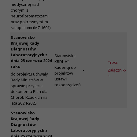
medycznej nad
chorymi z
neurofibromatozami
oraz pokrewnymi im
rasopatiami (MZ 1601)
Stanowisko
Krajowej Rady
Diagnostów
Laboratoryjnych z
Stanowiska
dnia 25 czerwca 2024
KRDL VI
Treść
roku
Kadencji do
-
Załącznik-
projektów
do projektu uchwały
1
ustaw i
Rady Ministrów w
rozporządzeń
sprawie przyjęcia
dokumentu Plan dla
Chorób Rzadkich na
lata 2024-2025
Stanowisko
Krajowej Rady
Diagnostów
Laboratoryjnych z
dnia 25 czerwca 2024