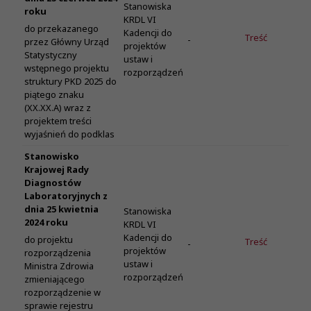
Stanowiska
roku
KRDL VI
do przekazanego
Kadencji do
Treść
-
przez Główny Urząd
projektów
Statystyczny
ustaw i
wstępnego projektu
rozporządzeń
struktury PKD 2025 do
piątego znaku
(XX.XX.A) wraz z
projektem treści
wyjaśnień do podklas
Stanowisko
Krajowej Rady
Diagnostów
Laboratoryjnych z
dnia 25 kwietnia
Stanowiska
2024 roku
KRDL VI
Kadencji do
do projektu
Treść
-
projektów
rozporządzenia
ustaw i
Ministra Zdrowia
rozporządzeń
zmieniającego
rozporządzenie w
sprawie rejestru