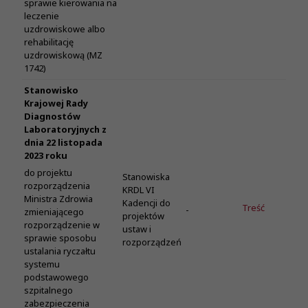
sprawie kierowania na
leczenie
uzdrowiskowe albo
rehabilitację
uzdrowiskową (MZ
1742)
Stanowisko
Krajowej Rady
Diagnostów
Laboratoryjnych z
dnia 22 listopada
2023 roku
do projektu
Stanowiska
rozporządzenia
KRDL VI
Ministra Zdrowia
Kadencji do
Treść
-
zmieniającego
projektów
rozporządzenie w
ustaw i
sprawie sposobu
rozporządzeń
ustalania ryczałtu
systemu
podstawowego
szpitalnego
zabezpieczenia