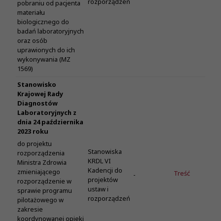
rozporządzeń
pobraniu od pacjenta
materiału
biologicznego do
badań laboratoryjnych
oraz osób
uprawionych do ich
wykonywania (MZ
1569)
Stanowisko
Krajowej Rady
Diagnostów
Laboratoryjnych z
dnia 24 października
2023 roku
do projektu
Stanowiska
rozporządzenia
KRDL VI
Ministra Zdrowia
Kadencji do
zmieniającego
Treść
-
projektów
rozporządzenie w
ustaw i
sprawie programu
rozporządzeń
pilotażowego w
zakresie
koordynowanej opieki