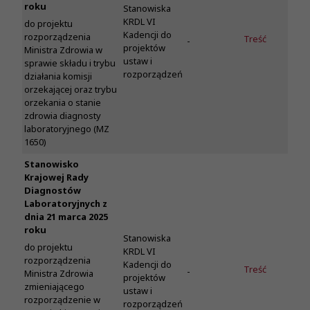
roku
Stanowiska
KRDL VI
do projektu
Kadencji do
rozporządzenia
Treść
-
projektów
Ministra Zdrowia w
ustaw i
sprawie składu i trybu
rozporządzeń
działania komisji
orzekającej oraz trybu
orzekania o stanie
zdrowia diagnosty
laboratoryjnego (MZ
1650)
Stanowisko
Krajowej Rady
Diagnostów
Laboratoryjnych z
dnia 21 marca 2025
roku
Stanowiska
do projektu
KRDL VI
rozporządzenia
Kadencji do
Treść
-
Ministra Zdrowia
projektów
zmieniającego
ustaw i
rozporządzenie w
rozporządzeń