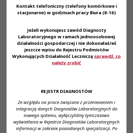
Wykonywania Zawodu
Kontakt telefoniczny (telefony komórkowe i
Diagnosty Laboratoryjnego
stacjonarne) w godzinach pracy Biura (8-16)
Uchwała Nr 86-P/II/2010
Prezydium Krajowej Rady
Jeżeli wykonujesz zawód Diagnosty
Diagnostów Laboratoryjnych z
Uchwały
PKRDL -
Laboratoryjnego w ramach jednoosobowej
dnia 3 listopada 2010 roku w
PKRDL -
Kadencja II -
Treść
działalności gospodarczej i nie dokonałaś/eś
sprawie stwierdzenia Prawa
Kadencja
Posiedzenie
Wykonywania Zawodu
jeszcze wpisu do Rejestru Podmiotów
II
XLIII
Diagnosty Laboratoryjnego i
Wykonujących Działalność Leczniczą
sprawdź, co
wpisu na listę diagnostów
należy zrobić
laboratoryjnych
Uchwała Nr 87–P/II/2010
Prezydium Krajowej Rady
Uchwały
PKRDL -
Diagnostów Laboratoryjnych z
PKRDL -
Kadencja II -
REJESTR DIAGNOSTÓW
Treść
dnia 1 grudnia 2010 rokuw
Kadencja
Posiedzenie
sprawie stwierdzenia Prawa
II
XLIV
Ze względu na prace związane z przeniesieniem i
Wykonywania Zawodu
integracją danych Diagnostów Laboratoryjnych do
Diagnosty Laboratoryjnego
nowego systemu, wyłączyliśmy tymczasowo
Uchwała Nr 88-P/II/2010
wyświetlanie w Rejestrze Diagnostów Laboratoryjnych
Prezydium Krajowej Rady
informacji w zakresie posiadanych specjalizacji. Po