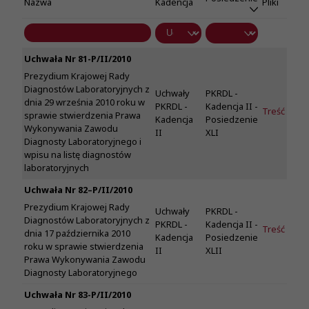
Nazwa
Kadencja
Pliki
Uchwała Nr 81-P/II/2010
Prezydium Krajowej Rady
Diagnostów Laboratoryjnych z
Uchwały
PKRDL -
dnia 29 września 2010 roku w
PKRDL -
Kadencja II -
Treść
sprawie stwierdzenia Prawa
Kadencja
Posiedzenie
Wykonywania Zawodu
II
XLI
Diagnosty Laboratoryjnego i
wpisu na listę diagnostów
laboratoryjnych
Uchwała Nr 82–P/II/2010
Prezydium Krajowej Rady
Uchwały
PKRDL -
Diagnostów Laboratoryjnych z
PKRDL -
Kadencja II -
Treść
dnia 17 października 2010
Kadencja
Posiedzenie
roku w sprawie stwierdzenia
II
XLII
Prawa Wykonywania Zawodu
Diagnosty Laboratoryjnego
Uchwała Nr 83-P/II/2010