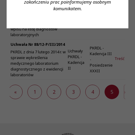
Diagnostów Laboratoryjnych z
zakończeniu prac poinformujemy osobnym
Uchwały
PKRDL -
dnia 1 grudnia 2010 roku w
PKRDL -
Kadencja II -
komunikatem.
Treść
sprawie stwierdzenia Prawa
Kadencja
Posiedzenie
Wykonywania Zawodu
II
XLIV
Diagnosty Laboratoryjnego i
wpisu na listę diagnostów
laboratoryjnych
Uchwała Nr 88/12-P/III/2014
PKRDL -
Uchwały
PKRDL z dnia 7 lutego 2014 r. w
Kadencja III
PKRDL -
sprawie wykreślenia
Treść
-
Kadencja
medycznego laboratorium
Posiedzenie
II
diagnostycznego z ewidencji
XXXII
laboratoriów
«
1
2
3
4
5
»