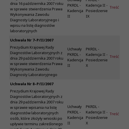
dnia 16 października 2007 roku
PKRDL -
Kadencja II -
Treść
w sprawie stwierdzenia Prawa
Kadencja
Posiedzenie
Wykonywania Zawodu
II
IX
Diagnosty Laboratoryjnego i
wpisu na listę diagnostów
laboratoryjnych
Uchwała Nr 7–P/II/2007
Prezydium Krajowej Rady
Uchwały
PKRDL -
Diagnostów Laboratoryjnych z
PKRDL -
Kadencja II -
Treść
dnia 29 października 2007 roku
Kadencja
Posiedzenie
w sprawie stwierdzenia Prawa
II
X
Wykonywania Zawodu
Diagnosty Laboratoryjnego
Uchwała Nr 8–P/II/2007
Prezydium Krajowej Rady
Diagnostów Laboratoryjnych z
dnia 29 października 2007 roku
Uchwały
PKRDL -
w sprawie wpisania na listę
PKRDL -
Kadencja II -
diagnostów laboratoryjnych
Treść
Kadencja
Posiedzenie
osób, które złożyły wnioski po
II
X
upływie terminu zakreślonego