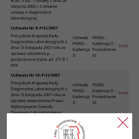
w art. 5 ust. 1 ustawy z dnia 28
sierpnia 2003 r. o zmianie
ustawy o diagnostyce
laboratoryjnej
Uchwała Nr 9–P/II/2007
Prezydium Krajowej Rady
Uchwały
PKRDL -
Diagnostów Laboratoryjnych z
PKRDL -
Kadencja II -
Treść
dnia 13 listopada 2007 roku w
Kadencja
Posiedzenie
sprawie udzielenia p. ...
II
XI
poręczenia w trybie art. 271 § 1
KPK
Uchwała Nr 10–P/II/2007
Prezydium Krajowej Rady
Uchwały
PKRDL -
Diagnostów Laboratoryjnych z
PKRDL -
Kadencja II -
Treść
dnia 13 listopada 2007 roku w
Kadencja
Posiedzenie
sprawie stwierdzenia Prawa
II
XI
Wykonywania Zawodu
Diagnosty Laboratoryjnego
Uchwała Nr 11-P/II/2007
Prezydium Krajowej Rady
Diagnostów Laboratoryjnych z
Uchwały
PKRDL -