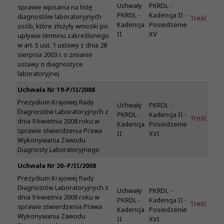
Uchwały
PKRDL -
sprawie wpisania na listę
PKRDL -
Kadencja II -
diagnostów laboratoryjnych
Treść
Kadencja
Posiedzenie
osób, które złożyły wnioski po
II
XV
upływie terminu zakreślonego
w art. 5 ust. 1 ustawy z dnia 28
sierpnia 2003 r. o zmianie
ustawy o diagnostyce
laboratoryjnej
Uchwała Nr 19-P/II/2008
Prezydium Krajowej Rady
Uchwały
PKRDL -
Diagnostów Laboratoryjnych z
PKRDL -
Kadencja II -
Treść
dnia 9 kwietnia 2008 roku w
Kadencja
Posiedzenie
sprawie stwierdzenia Prawa
II
XVI
Wykonywania Zawodu
Diagnosty Laboratoryjnego
Uchwała Nr 20–P/II/2008
Prezydium Krajowej Rady
Diagnostów Laboratoryjnych z
Uchwały
PKRDL -
dnia 9 kwietnia 2008 roku w
PKRDL -
Kadencja II -
Treść
sprawie stwierdzenia Prawa
Kadencja
Posiedzenie
Wykonywania Zawodu
II
XVI