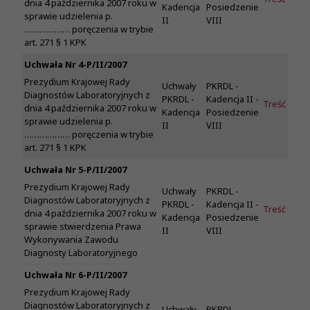
dnia 4 października 2007 roku w
Kadencja
Posiedzenie
sprawie udzielenia p.
II
VIII
……………… poręczenia w trybie
art. 271 § 1 KPK
Uchwała Nr 4-P/II/2007
Prezydium Krajowej Rady
Uchwały
PKRDL -
Diagnostów Laboratoryjnych z
PKRDL -
Kadencja II -
Treść
dnia 4 października 2007 roku w
Kadencja
Posiedzenie
sprawie udzielenia p.
II
VIII
……………… poręczenia w trybie
art. 271 § 1 KPK
Uchwała Nr 5-P/II/2007
Prezydium Krajowej Rady
Uchwały
PKRDL -
Diagnostów Laboratoryjnych z
PKRDL -
Kadencja II -
Treść
dnia 4 października 2007 roku w
Kadencja
Posiedzenie
sprawie stwierdzenia Prawa
II
VIII
Wykonywania Zawodu
Diagnosty Laboratoryjnego
Uchwała Nr 6-P/II/2007
Prezydium Krajowej Rady
Diagnostów Laboratoryjnych z
Uchwały
PKRDL -