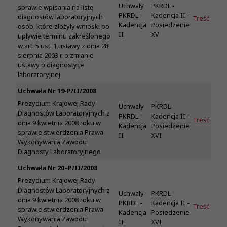
Uchwały
PKRDL -
sprawie wpisania na listę
PKRDL -
Kadencja II -
diagnostów laboratoryjnych
Treść
Kadencja
Posiedzenie
osób, które złożyły wnioski po
II
XV
upływie terminu zakreślonego
w art. 5 ust. 1 ustawy z dnia 28
sierpnia 2003 r. o zmianie
ustawy o diagnostyce
laboratoryjnej
Uchwała Nr 19-P/II/2008
Prezydium Krajowej Rady
Uchwały
PKRDL -
Diagnostów Laboratoryjnych z
PKRDL -
Kadencja II -
Treść
dnia 9 kwietnia 2008 roku w
Kadencja
Posiedzenie
sprawie stwierdzenia Prawa
II
XVI
Wykonywania Zawodu
Diagnosty Laboratoryjnego
Uchwała Nr 20–P/II/2008
Prezydium Krajowej Rady
Diagnostów Laboratoryjnych z
Uchwały
PKRDL -
dnia 9 kwietnia 2008 roku w
PKRDL -
Kadencja II -
Treść
sprawie stwierdzenia Prawa
Kadencja
Posiedzenie
Wykonywania Zawodu
II
XVI