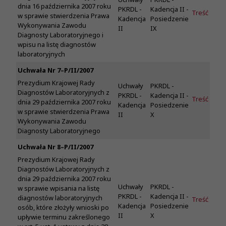
dnia 16 października 2007 roku
PKRDL -
Kadencja II -
Treść
w sprawie stwierdzenia Prawa
Kadencja
Posiedzenie
Wykonywania Zawodu
II
IX
Diagnosty Laboratoryjnego i
wpisu na listę diagnostów
laboratoryjnych
Uchwała Nr 7–P/II/2007
Prezydium Krajowej Rady
Uchwały
PKRDL -
Diagnostów Laboratoryjnych z
PKRDL -
Kadencja II -
Treść
dnia 29 października 2007 roku
Kadencja
Posiedzenie
w sprawie stwierdzenia Prawa
II
X
Wykonywania Zawodu
Diagnosty Laboratoryjnego
Uchwała Nr 8–P/II/2007
Prezydium Krajowej Rady
Diagnostów Laboratoryjnych z
dnia 29 października 2007 roku
Uchwały
PKRDL -
w sprawie wpisania na listę
PKRDL -
Kadencja II -
diagnostów laboratoryjnych
Treść
Kadencja
Posiedzenie
osób, które złożyły wnioski po
II
X
upływie terminu zakreślonego