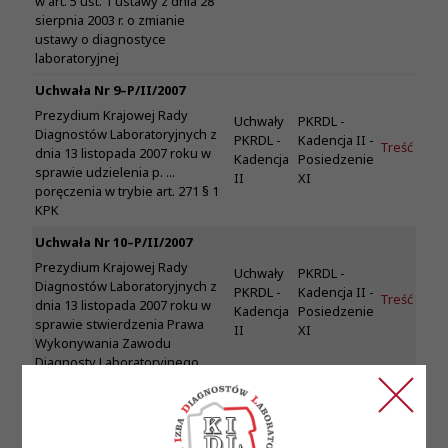
w art. 5 ust. 1 ustawy z dnia 28
sierpnia 2003 r. o zmianie
ustawy o diagnostyce
laboratoryjnej
Uchwała Nr 9–P/II/2007
Prezydium Krajowej Rady
Uchwały
PKRDL -
Diagnostów Laboratoryjnych z
PKRDL -
Kadencja II -
Treść
dnia 13 listopada 2007 roku w
Kadencja
Posiedzenie
sprawie udzielenia p. ...
II
XI
poręczenia w trybie art. 271 § 1
KPK
Uchwała Nr 10–P/II/2007
Prezydium Krajowej Rady
Uchwały
PKRDL -
Diagnostów Laboratoryjnych z
PKRDL -
Kadencja II -
Treść
dnia 13 listopada 2007 roku w
Kadencja
Posiedzenie
sprawie stwierdzenia Prawa
II
XI
Wykonywania Zawodu
Diagnosty Laboratoryjnego
Uchwała Nr 11-P/II/2007
Prezydium Krajowej Rady
Diagnostów Laboratoryjnych z
Uchwały
PKRDL -