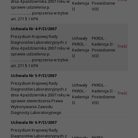
dnia 4 października 2007 roku w
Kadencja
Posiedzenie
sprawie udzielenia p.
II
VIII
……………… poręczenia w trybie
art. 271 § 1 KPK
Uchwała Nr 4-P/II/2007
Prezydium Krajowej Rady
Uchwały
PKRDL -
Diagnostów Laboratoryjnych z
PKRDL -
Kadencja II -
Treść
dnia 4 października 2007 roku w
Kadencja
Posiedzenie
sprawie udzielenia p.
II
VIII
……………… poręczenia w trybie
art. 271 § 1 KPK
Uchwała Nr 5-P/II/2007
Prezydium Krajowej Rady
Uchwały
PKRDL -
Diagnostów Laboratoryjnych z
PKRDL -
Kadencja II -
Treść
dnia 4 października 2007 roku w
Kadencja
Posiedzenie
sprawie stwierdzenia Prawa
II
VIII
Wykonywania Zawodu
Diagnosty Laboratoryjnego
Uchwała Nr 6-P/II/2007
Prezydium Krajowej Rady
Diagnostów Laboratoryjnych z
Uchwały
PKRDL -