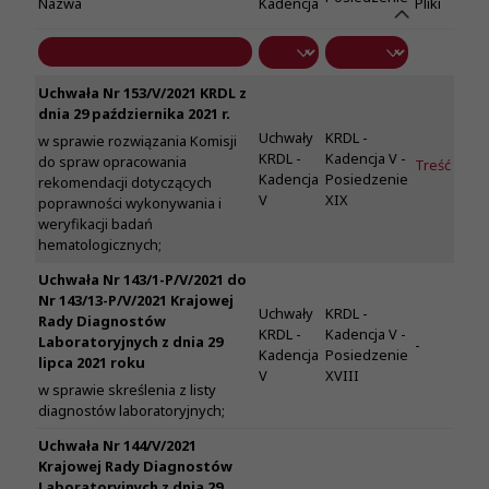
Nazwa
Kadencja
Pliki
Uchwała Nr 153/V/2021 KRDL z
dnia 29 października 2021 r.
Uchwały
KRDL -
w sprawie rozwiązania Komisji
KRDL -
Kadencja V -
do spraw opracowania
Treść
Kadencja
Posiedzenie
rekomendacji dotyczących
V
XIX
poprawności wykonywania i
weryfikacji badań
hematologicznych;
Uchwała Nr 143/1-P/V/2021 do
Nr 143/13-P/V/2021 Krajowej
Uchwały
KRDL -
Rady Diagnostów
KRDL -
Kadencja V -
Laboratoryjnych z dnia 29
-
Kadencja
Posiedzenie
lipca 2021 roku
V
XVIII
w sprawie skreślenia z listy
diagnostów laboratoryjnych;
Uchwała Nr 144/V/2021
Krajowej Rady Diagnostów
Laboratoryjnych z dnia 29