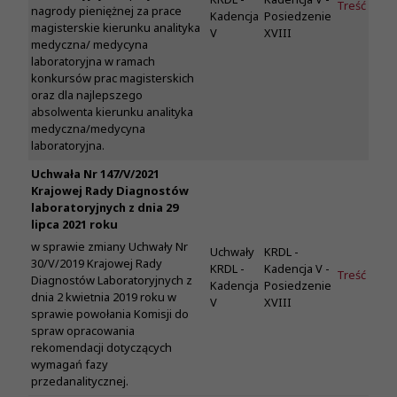
Treść
nagrody pieniężnej za prace
Kadencja
Posiedzenie
magisterskie kierunku analityka
V
XVIII
medyczna/ medycyna
laboratoryjna w ramach
konkursów prac magisterskich
oraz dla najlepszego
absolwenta kierunku analityka
medyczna/medycyna
laboratoryjna.
Uchwała Nr 147/V/2021
Krajowej Rady Diagnostów
laboratoryjnych z dnia 29
lipca 2021 roku
w sprawie zmiany Uchwały Nr
Uchwały
KRDL -
30/V/2019 Krajowej Rady
KRDL -
Kadencja V -
Treść
Diagnostów Laboratoryjnych z
Kadencja
Posiedzenie
dnia 2 kwietnia 2019 roku w
V
XVIII
sprawie powołania Komisji do
spraw opracowania
rekomendacji dotyczących
wymagań fazy
przedanalitycznej.