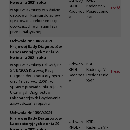
Uchwały
KRDL -
kwietnia 2021 roku
KRDL -
Kadencja V -
Treść
w sprawie zmiany w składzie
Kadencja
Posiedzenie
osobowym Komisji do spraw
V
XVII
opracowania rekomendacji
dotyczących wymagań fazy
przedanalitycznej
Uchwała Nr 138/V/2021
Krajowej Rady Diagnostów
Laboratoryjnych z dnia 29
kwietnia 2021 roku
Uchwały
KRDL -
w sprawie zmiany Uchwały nr
KRDL -
Kadencja V -
54/II/2008 Krajowej Rady
Treść
Kadencja
Posiedzenie
Diagnostów Laboratoryjnych z
V
XVII
dnia 13 czerwca 2008 r. w
sprawie prowadzenia Rejestru
Ukaranych Diagnostów
Laboratoryjnych i wydawania
zaświadczeń z rejestru
Uchwała Nr 139/V/2021
Krajowej Rady Diagnostów
Uchwały
KRDL -
Laboratoryjnych z dnia 29
KRDL -
Kadencja V -
kwietnia 2021 roku