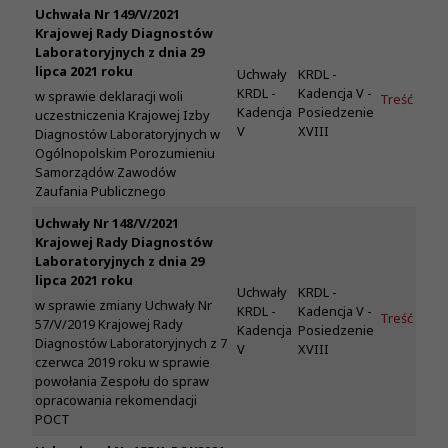
Uchwała Nr 149/V/2021
Krajowej Rady Diagnostów
Laboratoryjnych z dnia 29
lipca 2021 roku
Uchwały
KRDL -
KRDL -
Kadencja V -
w sprawie deklaracji woli
Treść
Kadencja
Posiedzenie
uczestniczenia Krajowej Izby
V
XVIII
Diagnostów Laboratoryjnych w
Ogólnopolskim Porozumieniu
Samorządów Zawodów
Zaufania Publicznego
Uchwały Nr 148/V/2021
Krajowej Rady Diagnostów
Laboratoryjnych z dnia 29
lipca 2021 roku
Uchwały
KRDL -
w sprawie zmiany Uchwały Nr
KRDL -
Kadencja V -
Treść
57/V/2019 Krajowej Rady
Kadencja
Posiedzenie
Diagnostów Laboratoryjnych z 7
V
XVIII
czerwca 2019 roku w sprawie
powołania Zespołu do spraw
opracowania rekomendacji
POCT