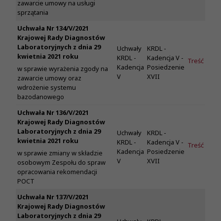
zawarcie umowy na usługi
sprzątania
Uchwała Nr 134/V/2021
Krajowej Rady Diagnostów
Laboratoryjnych z dnia 29
Uchwały
KRDL -
kwietnia 2021 roku
KRDL -
Kadencja V -
Treść
Kadencja
Posiedzenie
w sprawie wyrażenia zgody na
V
XVII
zawarcie umowy oraz
wdrożenie systemu
bazodanowego
Uchwała Nr 136/V/2021
Krajowej Rady Diagnostów
Laboratoryjnych z dnia 29
Uchwały
KRDL -
kwietnia 2021 roku
KRDL -
Kadencja V -
Treść
Kadencja
Posiedzenie
w sprawie zmiany w składzie
V
XVII
osobowym Zespołu do spraw
opracowania rekomendacji
POCT
Uchwała Nr 137/V/2021
Krajowej Rady Diagnostów
Laboratoryjnych z dnia 29