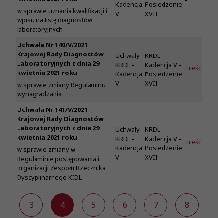
-
Kadencja
Posiedzenie
w sprawie uznania kwalifikacji i
V
XVII
wpisu na listę diagnostów
laboratoryjnych
Uchwała Nr 140/V/2021
Krajowej Rady Diagnostów
Uchwały
KRDL -
Laboratoryjnych z dnia 29
KRDL -
Kadencja V -
Treść
kwietnia 2021 roku
Kadencja
Posiedzenie
V
XVII
w sprawie zmiany Regulaminu
wynagradzania
Uchwała Nr 141/V/2021
Krajowej Rady Diagnostów
Laboratoryjnych z dnia 29
Uchwały
KRDL -
kwietnia 2021 roku
KRDL -
Kadencja V -
Treść
Kadencja
Posiedzenie
w sprawie zmiany w
V
XVII
Regulaminie postępowania i
organizacji Zespołu Rzecznika
Dyscyplinarnego KIDL
2
3
4
5
6
7
8