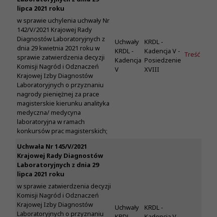
lipca 2021 roku
w sprawie uchylenia uchwały Nr
142/V/2021 Krajowej Rady
Diagnostów Laboratoryjnych z
Uchwały
KRDL -
dnia 29 kwietnia 2021 roku w
KRDL -
Kadencja V -
Treść
sprawie zatwierdzenia decyzji
Kadencja
Posiedzenie
Komisji Nagród i Odznaczeń
V
XVIII
Krajowej Izby Diagnostów
Laboratoryjnych o przyznaniu
nagrody pieniężnej za prace
magisterskie kierunku analityka
medyczna/ medycyna
laboratoryjna w ramach
konkursów prac magisterskich;
Uchwała Nr 145/V/2021
Krajowej Rady Diagnostów
Laboratoryjnych z dnia 29
lipca 2021 roku
w sprawie zatwierdzenia decyzji
Komisji Nagród i Odznaczeń
Krajowej Izby Diagnostów
Uchwały
KRDL -
Laboratoryjnych o przyznaniu
KRDL -
Kadencja V -