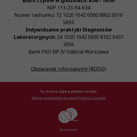
Biuro czynne w godzinach: 8:00 - 16:00
NIP
113-23-94-634
Numer rachunku: 72 1020 1042 0000 8802 0010
5692
Indywidualne praktyki Diagnostów
Laboratoryjnych:
24 1020 1042 0000 8102 0437
3056
Bank PKO BP IV Oddział Warszawa
Obowiązek informacyjny (RODO)
Ta strona używa plików cookie.
Więcej szczegółów w naszej Polityce Cookies
© Krajowa Izba Diagnostów Laboratoryjnych 2026
Created by
AlterPage
Rozumiem