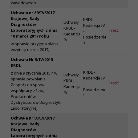
zawodowego.
Uchwała nr 89/IV/2017
Krajowej Rady
KRDL -
Uchwały
Diagnostów
Kadencja IV
KRDL -
Laboratoryjnych z dnia
Treść
-
Kadencja
10 marca 2017 roku
Posiedzenie
IV
X
w sprawie przyjęcia planu
wizytacji na rok 2017;
Uchwała Nr 9/IV/2015
KRDL
KRDL -
z dnia 9 stycznia 2015 r. w
Uchwały
Kadencja IV
sprawie powołania
KRDL -
Treść
-
Zespołu do spraw
Kadencja
Posiedzenie
współpracy z Izbą
IV
I
Producentów i
Dystrybutorów Diagnostyki
Laboratoryjnej
Uchwała nr 90/IV/2017
Krajowej Rady
Diagnostów
Laboratoryjnych z dnia