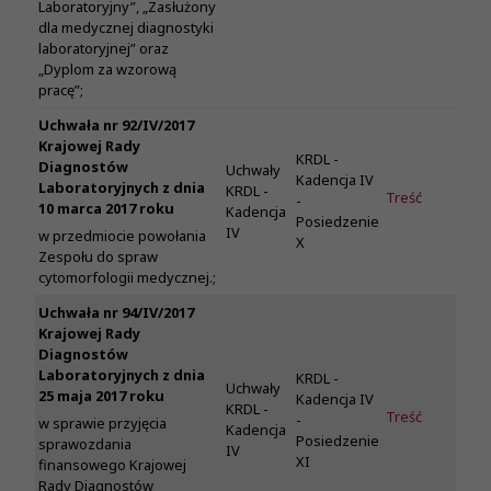
Laboratoryjny”, „Zasłużony
dla medycznej diagnostyki
laboratoryjnej” oraz
„Dyplom za wzorową
pracę”;
Uchwała nr 92/IV/2017
Krajowej Rady
KRDL -
Diagnostów
Uchwały
Kadencja IV
Laboratoryjnych z dnia
KRDL -
Treść
-
10 marca 2017 roku
Kadencja
Posiedzenie
IV
w przedmiocie powołania
X
Zespołu do spraw
cytomorfologii medycznej.;
Uchwała nr 94/IV/2017
Krajowej Rady
Diagnostów
Laboratoryjnych z dnia
KRDL -
Uchwały
25 maja 2017 roku
Kadencja IV
KRDL -
Treść
-
w sprawie przyjęcia
Kadencja
Posiedzenie
sprawozdania
IV
XI
finansowego Krajowej
Rady Diagnostów