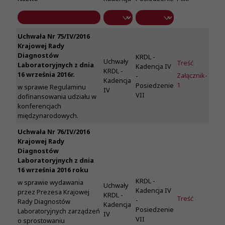
Uchwała Nr 75/IV/2016
Krajowej Rady
Diagnostów
KRDL -
Uchwały
Treść
Laboratoryjnych z dnia
Kadencja IV
KRDL -
16 września 2016r.
Załącznik-
-
Kadencja
1
Posiedzenie
w sprawie Regulaminu
IV
VII
dofinansowania udziału w
konferencjach
międzynarodowych.
Uchwała Nr 76/IV/2016
Krajowej Rady
Diagnostów
Laboratoryjnych z dnia
16 września 2016 roku
KRDL -
w sprawie wydawania
Uchwały
Kadencja IV
przez Prezesa Krajowej
KRDL -
Treść
-
Rady Diagnostów
Kadencja
Posiedzenie
Laboratoryjnych zarządzeń
IV
VII
o sprostowaniu