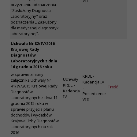
VII
przyznaniu odznaczenia
"Zasłużony Diagnosta
Laboratoryjny” oraz
odznaczenia „ Zasłużony
dla medycznej diagnostyki
laboratoryjnej”.
Uchwała Nr 82/IV/2016
Krajowej Rady
Diagnostów
Laboratoryjnych z dnia
16 grudnia 2016 roku
w sprawie zmiany
KRDL -
Uchwały
załącznika Uchwały Nr
Kadencja IV
KRDL -
41/IV/2015 Krajowej Rady
Treść
-
Kadencja
Diagnostów
Posiedzenie
IV
Laboratoryjnych z dnia 11
VIII
grudnia 2015 roku w
sprawie przyjęcia planu
dochodów i wydatków
Krajowej Izby Diagnostów
Laboratoryjnych na rok
2016