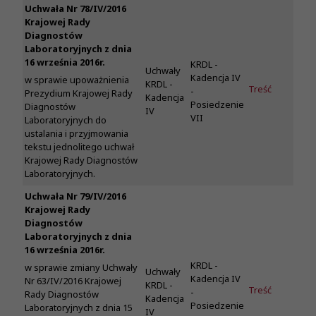
Uchwała Nr 78/IV/2016
Krajowej Rady
Diagnostów
Laboratoryjnych z dnia
16 września 2016r.
KRDL -
Uchwały
Kadencja IV
w sprawie upoważnienia
KRDL -
Treść
-
Prezydium Krajowej Rady
Kadencja
Posiedzenie
Diagnostów
IV
VII
Laboratoryjnych do
ustalania i przyjmowania
tekstu jednolitego uchwał
Krajowej Rady Diagnostów
Laboratoryjnych.
Uchwała Nr 79/IV/2016
Krajowej Rady
Diagnostów
Laboratoryjnych z dnia
16 września 2016r.
KRDL -
w sprawie zmiany Uchwały
Uchwały
Kadencja IV
Nr 63/IV/2016 Krajowej
KRDL -
Treść
-
Rady Diagnostów
Kadencja
Posiedzenie
Laboratoryjnych z dnia 15
IV