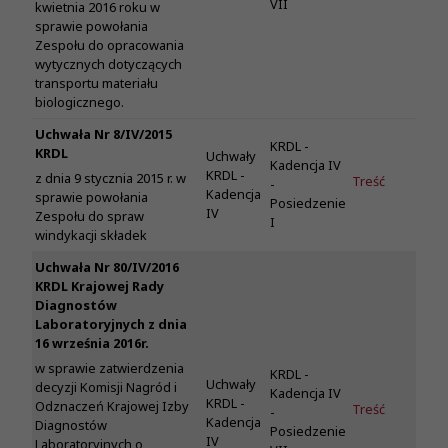
VII
kwietnia 2016 roku w
sprawie powołania
Zespołu do opracowania
wytycznych dotyczących
transportu materiału
biologicznego.
Uchwała Nr 8/IV/2015
KRDL -
KRDL
Uchwały
Kadencja IV
KRDL -
z dnia 9 stycznia 2015 r. w
Treść
-
Kadencja
sprawie powołania
Posiedzenie
IV
Zespołu do spraw
I
windykacji składek
Uchwała Nr 80/IV/2016
KRDL Krajowej Rady
Diagnostów
Laboratoryjnych z dnia
16 września 2016r.
w sprawie zatwierdzenia
KRDL -
Uchwały
decyzji Komisji Nagród i
Kadencja IV
KRDL -
Odznaczeń Krajowej Izby
Treść
-
Kadencja
Diagnostów
Posiedzenie
IV
Laboratoryjnych o