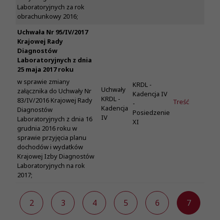
Laboratoryjnych za rok
obrachunkowy 2016;
Uchwała Nr 95/IV/2017
Krajowej Rady
Diagnostów
Laboratoryjnych z dnia
25 maja 2017 roku
w sprawie zmiany
KRDL -
Uchwały
załącznika do Uchwały Nr
Kadencja IV
KRDL -
83/IV/2016 Krajowej Rady
Treść
-
Kadencja
Diagnostów
Posiedzenie
IV
Laboratoryjnych z dnia 16
XI
grudnia 2016 roku w
sprawie przyjęcia planu
dochodów i wydatków
Krajowej Izby Diagnostów
Laboratoryjnych na rok
2017;
1
2
3
4
5
6
7