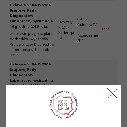
Uchwała Nr 83/IV/2016
Krajowej Rady
Diagnostów
KRDL -
Laboratoryjnych z dnia
Uchwały
Kadencja IV
16 grudnia 2016 roku
KRDL -
Treść
-
Kadencja
w sprawie przyjęcia planu
Posiedzenie
IV
dochodów i wydatków
VIII
Krajowej Izby Diagnostów
Laboratoryjnych na rok
2017;
Uchwała Nr 84/IV/2016
Krajowej Rady
Diagnostów
Laboratoryjnych z dnia
16 grudnia 2016 roku
w sprawie upoważnienia
Prezesa Krajowej Rady
KRDL -
Diagnostów
Uchwały
Kadencja IV
Laboratoryjnych do
KRDL -
Treść
-
podjęcia działań
Kadencja
Posiedzenie
związanych z organizacją
IV
VIII
IV Ogólnopolskiego Forum