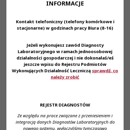
INFORMACJE
Kierowników Medycznych
Laboratoriów
Diagnostycznych oraz
wydatkowania środków
Kontakt telefoniczny (telefony komórkowe i
finansowych
stacjonarne) w godzinach pracy Biura (8-16)
przeznaczonych na
powyższy cel;
Jeżeli wykonujesz zawód Diagnosty
Uchwała Nr 85/IV/2016
Laboratoryjnego w ramach jednoosobowej
Krajowej Rady
KRDL -
Uchwały
Diagnostów
działalności gospodarczej i nie dokonałaś/eś
Kadencja IV
KRDL -
Laboratoryjnych z dnia
Treść
-
jeszcze wpisu do Rejestru Podmiotów
Kadencja
16 grudnia 2016 roku
Posiedzenie
Wykonujących Działalność Leczniczą
sprawdź, co
IV
VIII
w sprawie nagród za
należy zrobić
specjalizację;
Uchwała Nr 86/IV/2016
Krajowej Rady
Diagnostów
REJESTR DIAGNOSTÓW
Laboratoryjnych z dnia
16 grudnia 2016 roku
Treść
Ze względu na prace związane z przeniesieniem i
w sprawie zatwierdzenia
integracją danych Diagnostów Laboratoryjnych do
Załącznik-
KRDL -
decyzji Komisji Nagród i
Uchwały
1
nowego systemu, wyłączyliśmy tymczasowo
Kadencja IV