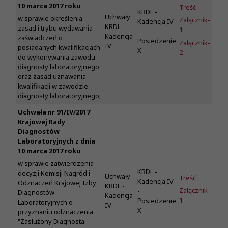
10 marca 2017 roku
Treść
KRDL -
Uchwały
w sprawie określenia
Załącznik-
Kadencja IV
KRDL -
zasad i trybu wydawania
1
-
Kadencja
zaświadczeń o
Posiedzenie
Załącznik-
IV
posiadanych kwalifikacjach
X
2
do wykonywania zawodu
diagnosty laboratoryjnego
oraz zasad uznawania
kwalifikacji w zawodzie
diagnosty laboratoryjnego;
Uchwała nr 91/IV/2017
Krajowej Rady
Diagnostów
Laboratoryjnych z dnia
10 marca 2017 roku
w sprawie zatwierdzenia
KRDL -
decyzji Komisji Nagród i
Uchwały
Treść
Kadencja IV
Odznaczeń Krajowej Izby
KRDL -
Załącznik-
-
Diagnostów
Kadencja
1
Posiedzenie
Laboratoryjnych o
IV
X
przyznaniu odznaczenia
"Zasłużony Diagnosta