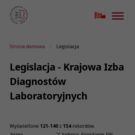
Strona domowa
Legislacja
Legislacja - Krajowa Izba
Diagnostów
Laboratoryjnych
Wyświetlone
121-140
z
154
rekordów.
Nazwa
Kadencja
Posiedzenie
Pliki