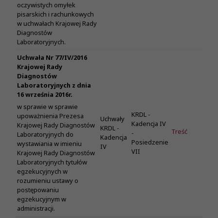
oczywistych omyłek
pisarskich i rachunkowych
w uchwałach Krajowej Rady
Diagnostów
Laboratoryjnych.
Uchwała Nr 77/IV/2016
Krajowej Rady
Diagnostów
Laboratoryjnych z dnia
16 września 2016r.
w sprawie w sprawie
KRDL -
upoważnienia Prezesa
Uchwały
Kadencja IV
Krajowej Rady Diagnostów
KRDL -
Treść
-
Laboratoryjnych do
Kadencja
Posiedzenie
wystawiania w imieniu
IV
VII
Krajowej Rady Diagnostów
Laboratoryjnych tytułów
egzekucyjnych w
rozumieniu ustawy o
postępowaniu
egzekucyjnym w
administracji.