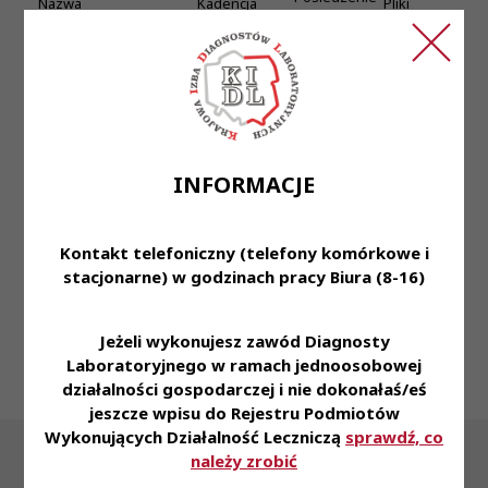
Nazwa
Kadencja
Pliki
Uchwała nr 46/II/2008
Krajowej Rady
KRDL -
Treść
Diagnostów
Uchwały
Kadencja III
Laboratoryjnych z dnia
KRDL -
-
Załącznik-
INFORMACJE
29 lutego 2008 roku w
Kadencja II
Posiedzenie
1
sprawie przyjęcia
VI
Planu Budżetowego na
rok 2008
Kontakt telefoniczny (telefony komórkowe i
stacjonarne) w godzinach pracy Biura (8-16)
«
1
2
3
4
»
Jeżeli wykonujesz zawód Diagnosty
Laboratoryjnego w ramach jednoosobowej
działalności gospodarczej i nie dokonałaś/eś
jeszcze wpisu do Rejestru Podmiotów
Wykonujących Działalność Leczniczą
sprawdź, co
należy zrobić