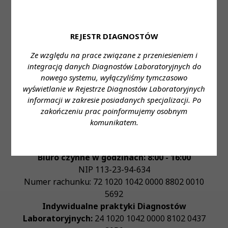
REJESTR DIAGNOSTÓW
Ze względu na prace związane z przeniesieniem i
Krajowa Izba Diagnostów Laboratoryjnych
integracją danych Diagnostów Laboratoryjnych do
Adres:
ul. Konopacka 4
,
03-428
Warszawa
nowego systemu, wyłączyliśmy tymczasowo
tel.:
+48 22 741 21 55
wyświetlanie w Rejestrze Diagnostów Laboratoryjnych
fax:
---
informacji w zakresie posiadanych specjalizacji. Po
e-mail:
biuro@kidl.org.pl
zakończeniu prac poinformujemy osobnym
Adres elektronicznej skrzynki podawczej na
komunikatem.
ePUAP:
/KIDL/kancelaria
Biuro czynne w godzinach: 8:00 - 16:00
NIP
113-23-94-634
Numer rachunku: 72 1020 1042 0000 8802 0010
5692
Indywidualne praktyki Diagnostów
Laboratoryjnych:
24 1020 1042 0000 8102 0437