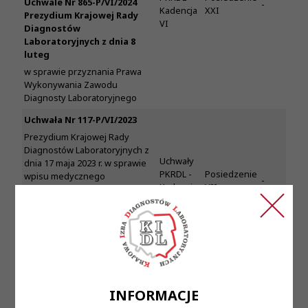
Uchwale Nr 865-P/VI/2024
-
Kadencja
XXI
Prezydium Krajowej Rady
VI
Diagnostów
Laboratoryjnych z dnia 8
luteg
w sprawie przyznania Prawa
Wykonywania Zawodu
Diagnosty Laboratoryjnego
Uchwała Nr 117-P/VI/2023
Prezydium Krajowej Rady
Diagnostów Laboratoryjnych z
Uchwały
dnia 17 maja 2023 r. w sprawie
PKRDL -
Posiedzenie
wpisu medycznego
-
Kadencja
VII
laboratorium diagnostycznego
VI
do ewidencji laboratoriów
prowadzonej przez Krajową
Radę Diagnostów
Laboratoryjnych.
Uchwała Nr 977-P/VI/2024
Prezydium Krajowej Rady
Diagnostów
INFORMACJE
Laboratoryjnych z dnia 21