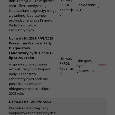
Uchwały
dnia 17 maja 2023 r. w sprawie
PKRDL -
Posiedzenie
wykreślenia medycznego
-
Kadencja
VII
laboratorium diagnostycznego
VI
z ewidencji laboratoriów
prowadzonej przez Krajową
Radę Diagnostów
Laboratoryjnych
Uchwała Nr 2521-P/VI/2025
Prezydium Krajowej Rady
Diagnostów
Laboratoryjnych z dnia 12
lipca 2025 roku
Uchwały
Obiegowy
PKRDL -
w sprawie procedowania
Treść
tryb
Kadencja
uchwał Prezydium Krajowej
głosowania
VI
Rady Diagnostów
Laboratoryjnych podczas
posiedzenia w trybie
obiegowym w dniu 14 lipca
2025 roku
Uchwała Nr 124-P/VI/2023
Prezydium Krajowej Rady
Diagnostów Laboratoryjnych z