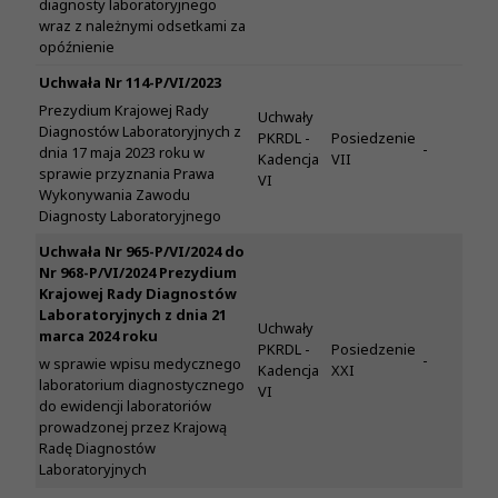
diagnosty laboratoryjnego
wraz z należnymi odsetkami za
opóźnienie
Uchwała Nr 114-P/VI/2023
Prezydium Krajowej Rady
Uchwały
Diagnostów Laboratoryjnych z
PKRDL -
Posiedzenie
-
dnia 17 maja 2023 roku w
Kadencja
VII
sprawie przyznania Prawa
VI
Wykonywania Zawodu
Diagnosty Laboratoryjnego
Uchwała Nr 965-P/VI/2024 do
Nr 968-P/VI/2024 Prezydium
Krajowej Rady Diagnostów
Laboratoryjnych z dnia 21
Uchwały
marca 2024 roku
PKRDL -
Posiedzenie
-
w sprawie wpisu medycznego
Kadencja
XXI
laboratorium diagnostycznego
VI
do ewidencji laboratoriów
prowadzonej przez Krajową
Radę Diagnostów
Laboratoryjnych