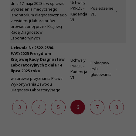
Uchwały
dnia 17 maja 2023 r. w sprawie
PKRDL -
Posiedzenie
wykreślenia medycznego
-
Kadencja
VII
laboratorium diagnostycznego
VI
z ewidencji laboratoriów
prowadzonej przez Krajową
Radę Diagnostów
Laboratoryjnych
Uchwała Nr 2522-2596-
P/VI/2025 Prezydium
Krajowej Rady Diagnostów
Uchwały
Obiegowy
Laboratoryjnych z dnia 14
PKRDL -
tryb
-
lipca 2025 roku
Kadencja
głosowania
VI
w sprawie przyznania Prawa
Wykonywania Zawodu
Diagnosty Laboratoryjnego
2
3
4
5
6
7
8