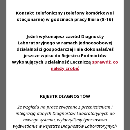
marca 2024 roku w sprawie
sprostowania oczywistej
Uchwały
Kontakt telefoniczny (telefony komórkowe i
omyłki pisarskiej zawartej w
PKRDL -
Posiedzenie
stacjonarne) w godzinach pracy Biura (8-16)
Uchwale Nr 840-P/VI/2024
-
Kadencja
XXI
Prezydium Krajowej Rady
VI
Diagnostów
Jeżeli wykonujesz zawód Diagnosty
Laboratoryjnych z dnia 23
styc
Laboratoryjnego w ramach jednoosobowej
działalności gospodarczej i nie dokonałaś/eś
w sprawie przyznania Prawa
Wykonywania Zawodu
jeszcze wpisu do Rejestru Podmiotów
Diagnosty Laboratoryjnego
Wykonujących Działalność Leczniczą
sprawdź, co
należy zrobić
Uchwała Nr 118-P/VI/2023
Prezydium Krajowej Rady
Diagnostów Laboratoryjnych z
Uchwały
dnia 17 maja 2023 r. w sprawie
PKRDL -
Posiedzenie
wpisu medycznego
-
REJESTR DIAGNOSTÓW
Kadencja
VII
laboratorium diagnostycznego
VI
do ewidencji laboratoriów
Ze względu na prace związane z przeniesieniem i
prowadzonej przez Krajową
integracją danych Diagnostów Laboratoryjnych do
Radę Diagnostów
nowego systemu, wyłączyliśmy tymczasowo
Laboratoryjnych.
wyświetlanie w Rejestrze Diagnostów Laboratoryjnych