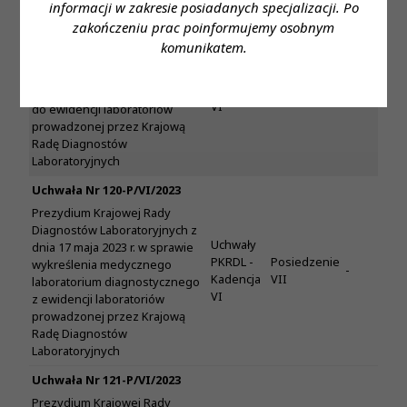
Uchwała Nr 119/P/VI/2023
informacji w zakresie posiadanych specjalizacji. Po
Prezydium Krajowej Rady
zakończeniu prac poinformujemy osobnym
Diagnostów Laboratoryjnych z
komunikatem.
Uchwały
dnia 17 maja 2023 r. w sprawie
PKRDL -
Posiedzenie
wpisu medycznego
-
Kadencja
VII
laboratorium diagnostycznego
VI
do ewidencji laboratoriów
prowadzonej przez Krajową
Radę Diagnostów
Laboratoryjnych
Uchwała Nr 120-P/VI/2023
Prezydium Krajowej Rady
Diagnostów Laboratoryjnych z
Uchwały
dnia 17 maja 2023 r. w sprawie
PKRDL -
Posiedzenie
wykreślenia medycznego
-
Kadencja
VII
laboratorium diagnostycznego
VI
z ewidencji laboratoriów
prowadzonej przez Krajową
Radę Diagnostów
Laboratoryjnych
Uchwała Nr 121-P/VI/2023
Prezydium Krajowej Rady