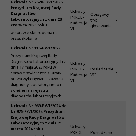
Uchwała Nr 2520-P/VI/2025
Prezydium Krajowej Rady
Uchwały
Diagnostów
Obiegowy
PKRDL -
Laboratoryjnych z dnia 23
tryb
-
Kadencja
czerwca 2025 roku
głosowania
VI
w sprawie skierowania na
przeszkolenie
Uchwała Nr 115-P/VI/2023
Prezydium Krajowej Rady
Diagnostów Laboratoryjnych z
Uchwały
dnia 17 maja 2023 roku w
PKRDL -
Posiedzenie
-
sprawie stwierdzenia utraty
Kadencja
VII
prawa wykonywania zawodu
VI
diagnosty laboratoryjnego i
skreślenia z rejestru
diagnostów laboratoryjnych
Uchwała Nr 969-P/VI/2024 do
Nr 975-P/VI/2024 Prezydium
Krajowej Rady Diagnostów
Laboratoryjnych z dnia 21
Uchwały
marca 2024 roku
PKRDL -
Posiedzenie
-