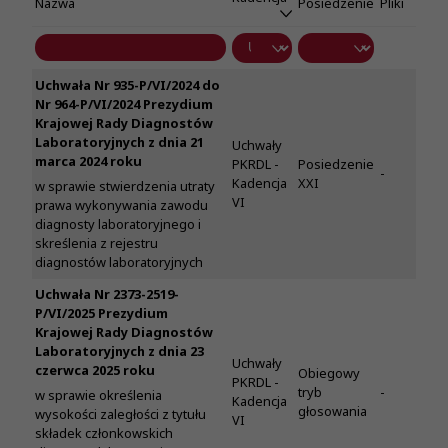
Nazwa
Posiedzenie
Pliki
Uchwała Nr 935-P/VI/2024 do
Nr 964-P/VI/2024 Prezydium
Krajowej Rady Diagnostów
Laboratoryjnych z dnia 21
Uchwały
marca 2024 roku
PKRDL -
Posiedzenie
-
Kadencja
XXI
w sprawie stwierdzenia utraty
VI
prawa wykonywania zawodu
diagnosty laboratoryjnego i
skreślenia z rejestru
diagnostów laboratoryjnych
Uchwała Nr 2373-2519-
P/VI/2025 Prezydium
Krajowej Rady Diagnostów
Laboratoryjnych z dnia 23
Uchwały
czerwca 2025 roku
Obiegowy
PKRDL -
tryb
-
w sprawie określenia
Kadencja
głosowania
wysokości zaległości z tytułu
VI
składek członkowskich