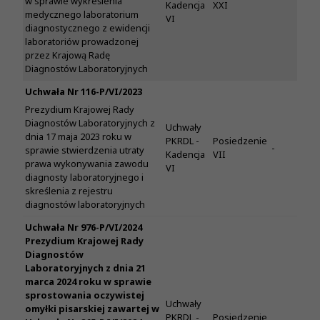
w sprawie wykreślenia
Kadencja
XXI
medycznego laboratorium
VI
diagnostycznego z ewidencji
laboratoriów prowadzonej
przez Krajową Radę
Diagnostów Laboratoryjnych
Uchwała Nr 116-P/VI/2023
Prezydium Krajowej Rady
Diagnostów Laboratoryjnych z
Uchwały
dnia 17 maja 2023 roku w
PKRDL -
Posiedzenie
-
sprawie stwierdzenia utraty
Kadencja
VII
prawa wykonywania zawodu
VI
diagnosty laboratoryjnego i
skreślenia z rejestru
diagnostów laboratoryjnych
Uchwała Nr 976-P/VI/2024
Prezydium Krajowej Rady
Diagnostów
Laboratoryjnych z dnia 21
marca 2024 roku w sprawie
sprostowania oczywistej
Uchwały
omyłki pisarskiej zawartej w
PKRDL -
Posiedzenie