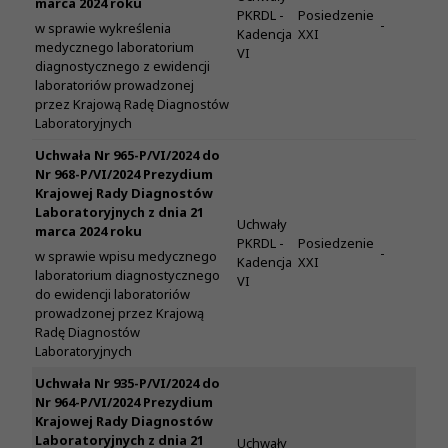
marca 2024 roku
PKRDL -
Posiedzenie
-
w sprawie wykreślenia
Kadencja
XXI
medycznego laboratorium
VI
diagnostycznego z ewidencji
laboratoriów prowadzonej
przez Krajową Radę Diagnostów
Laboratoryjnych
Uchwała Nr 965-P/VI/2024 do
Nr 968-P/VI/2024 Prezydium
Krajowej Rady Diagnostów
Laboratoryjnych z dnia 21
Uchwały
marca 2024 roku
PKRDL -
Posiedzenie
-
w sprawie wpisu medycznego
Kadencja
XXI
laboratorium diagnostycznego
VI
do ewidencji laboratoriów
prowadzonej przez Krajową
Radę Diagnostów
Laboratoryjnych
Uchwała Nr 935-P/VI/2024 do
Nr 964-P/VI/2024 Prezydium
Krajowej Rady Diagnostów
Laboratoryjnych z dnia 21
Uchwały