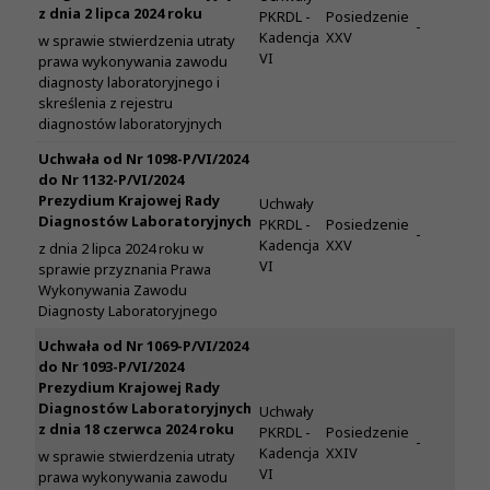
z dnia 2 lipca 2024 roku
PKRDL -
Posiedzenie
-
Kadencja
XXV
w sprawie stwierdzenia utraty
VI
prawa wykonywania zawodu
diagnosty laboratoryjnego i
skreślenia z rejestru
diagnostów laboratoryjnych
Uchwała od Nr 1098-P/VI/2024
do Nr 1132-P/VI/2024
Prezydium Krajowej Rady
Uchwały
Diagnostów Laboratoryjnych
PKRDL -
Posiedzenie
-
Kadencja
XXV
z dnia 2 lipca 2024 roku w
VI
sprawie przyznania Prawa
Wykonywania Zawodu
Diagnosty Laboratoryjnego
Uchwała od Nr 1069-P/VI/2024
do Nr 1093-P/VI/2024
Prezydium Krajowej Rady
Diagnostów Laboratoryjnych
Uchwały
z dnia 18 czerwca 2024 roku
PKRDL -
Posiedzenie
-
Kadencja
XXIV
w sprawie stwierdzenia utraty
VI
prawa wykonywania zawodu