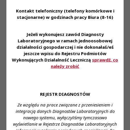
Diagnostów Laboratoryjnych
Uchwały
z dnia 4 kwietnia 2023 roku
Kontakt telefoniczny (telefony komórkowe i
PKRDL -
Treść
-
stacjonarne) w godzinach pracy Biura (8-16)
Kadencja
w sprawie wyboru wykonawcy
VI
audytu bezpieczeństwa danych
Biura Krajowej Izby Diagnostów
Jeżeli wykonujesz zawód Diagnosty
Laboratoryjnych
Laboratoryjnego w ramach jednoosobowej
Uchwała Nr 979-P/VI/2024 z
działalności gospodarczej i nie dokonałaś/eś
Uchwały
dnia 23 kwietnia 2024 roku
PKRDL -
Posiedzenie
jeszcze wpisu do Rejestru Podmiotów
-
w sprawie przyznania Prawa
Kadencja
XXII
Wykonujących Działalność Leczniczą
sprawdź, co
Wykonywania Zawodu
VI
należy zrobić
Diagnosty Laboratoryjnego.
Uchwała Nr 978-P/VI/2024
Prezydium Krajowej Rady
Diagnostów Laboratoryjnych
Uchwały
z dnia 23 kwietnia 2024 roku
REJESTR DIAGNOSTÓW
PKRDL -
Posiedzenie
Treść
w sprawie procedowania uchwał
Kadencja
XXII
Ze względu na prace związane z przeniesieniem i
Prezydium Krajowej Rady
VI
integracją danych Diagnostów Laboratoryjnych do
Diagnostów Laboratoryjnych
podczas XXII posiedzenia w
nowego systemu, wyłączyliśmy tymczasowo
dniu 23 kwietnia 2024 roku
wyświetlanie w Rejestrze Diagnostów Laboratoryjnych