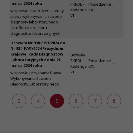
marca 2024 roku
PKRDL -
Posiedzenie
-
Kadencja
XXI
w sprawie stwierdzenia utraty
VI
prawa wykonywania zawodu
diagnosty laboratoryjnego i
skreślenia z rejestru
diagnostów laboratoryjnych
Uchwała Nr 930-P/VI/2024 do
Nr 934-P/VI/2024 Prezydium
Krajowej Rady Diagnostów
Uchwały
Laboratoryjnych z dnia 21
PKRDL -
Posiedzenie
-
marca 2024 roku
Kadencja
XXI
VI
w sprawie przyznania Prawa
Wykonywania Zawodu
Diagnosty Laboratoryjnego
2
3
4
5
6
7
8