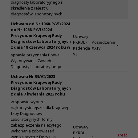
diagnosty laboratoryjnego i
skreślenia z rejestru
diagnostów laboratoryjnych
Uchwała od Nr 1060-P/VI/2024
do Nr 1068-P/VI/2024
Prezydium Krajowej Rady
Uchwały
Diagnostów Laboratoryjnych
PKRDL -
Posiedzenie
-
z dnia 18 czerwca 2024 roku w
Kadencja
XXIV
VI
sprawie przyznania Prawa
Wykonywania Zawodu
Diagnosty Laboratoryjnego
Uchwała Nr 99/VI/2023
Prezydium Krajowej Rady
Diagnostów Laboratoryjnych
z dnia 7 kwietnia 2023 roku
w sprawie wyboru
najkorzystniejszej dla Krajowej
Izby Diagnostów
Laboratoryjnych formy
zabezpieczenia należytego
Uchwały
wykonania zobowiązań
PKRDL -
Treść
-
wynikających z Decyzji o