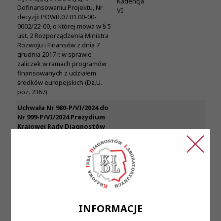
Kadencja
Dofinansowaniu Projektu, Nr
VI
decyzji: POWR.07.01.00-00-
0002/22-00, o której mowa w § 5
ust. 2 Rozporządzenia Ministra
Rozwoju i Finansów z dnia 7
grudnia 2017 r. w sprawie
zaliczek w ramach programów
finansowanych z udziałem
środków europejskich (Dz.U.
poz. 2367)
Uchwała Nr 980-P/VI/2024 do
Nr 999-P/VI/2024 Prezydium
Krajowej Rady Diagnostów
Laboratoryjnych z dnia 23
Uchwały
kwietnia 2024 roku
PKRDL -
Posiedzenie
-
Kadencja
XXII
w sprawie stwierdzenia utraty
VI
prawa wykonywania zawodu
diagnosty laboratoryjnego i
skreślenia z rejestru
diagnostów laboratoryjnych
INFORMACJE
Uchwała Nr 98-P/VI/2023
Prezydium Krajowej Rady