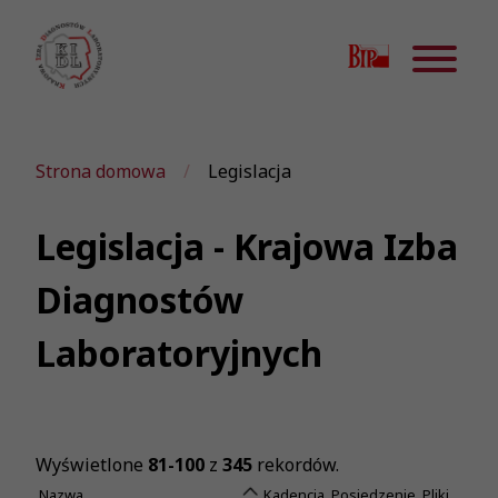
Strona domowa
Legislacja
Legislacja - Krajowa Izba
Diagnostów
Laboratoryjnych
Wyświetlone
81-100
z
345
rekordów.
Nazwa
Kadencja
Posiedzenie
Pliki