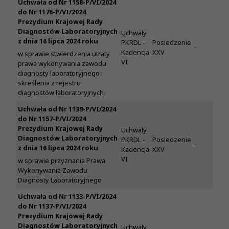
Uchwała od Nr 1158-P/VI/2024
do Nr 1176-P/VI/2024
Prezydium Krajowej Rady
Diagnostów Laboratoryjnych
Uchwały
z dnia 16 lipca 2024 roku
PKRDL -
Posiedzenie
-
Kadencja
XXV
w sprawie stwierdzenia utraty
VI
prawa wykonywania zawodu
diagnosty laboratoryjnego i
skreślenia z rejestru
diagnostów laboratoryjnych
Uchwała od Nr 1139-P/VI/2024
do Nr 1157-P/VI/2024
Prezydium Krajowej Rady
Uchwały
Diagnostów Laboratoryjnych
PKRDL -
Posiedzenie
-
z dnia 16 lipca 2024 roku
Kadencja
XXV
VI
w sprawie przyznania Prawa
Wykonywania Zawodu
Diagnosty Laboratoryjnego
Uchwała od Nr 1133-P/VI/2024
do Nr 1137-P/VI/2024
Prezydium Krajowej Rady
Diagnostów Laboratoryjnych
Uchwały