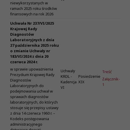
niewykorzystanych w
ramach 2025 roku środków
finansowych na rok 2026
Uchwała Nr 237/VI/2025
Krajowej Rady
Diagnostów
Laboratoryjnych z dnia
27 października 2025 roku
o zmianie Uchwały nr
183/VI/2024 z dnia 20
czerwca 2024 r.
w sprawie upoważnienia
Uchwały
Treść
Prezydium Krajowej Rady
KRDL -
Posiedzenie
Załącznik-
Diagnostów
Kadencja
XIX
1
Laboratoryjnych do
VI
podejmowania uchwał w
sprawach diagnostów
laboratoryjnych, do których
stosuje się przepisy ustawy
z dnia 14 czerwca 1960 r. –
Kodeks postępowania
administracyjnego
dotyczące decyzji