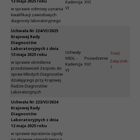
13 maja 2025 roku
Kadencja
XVI
VI
w sprawie odmowy uznania
kwalifikacji zawodowych
diagnosty laboratoryjnego
Uchwała Nr 224/VI/2025
Krajowej Rady
Diagnostów
Laboratoryjnych z dnia
Uchwały
Treść
13 maja 2025 roku
KRDL -
Posiedzenie
Załącznik-
w sprawie określenia
Kadencja
XVI
1
przedstawicieli Zespołu do
VI
spraw Młodych Diagnostów
działającego przy Krajowej
Radzie Diagnostów
Laboratoryjnych
Uchwała Nr 223/VI/2024
Krajowej Rady
Diagnostów
Laboratoryjnych z dnia
12 maja 2025 roku
w sprawie wyrażenia zgody
na złożenie oświadczenia o