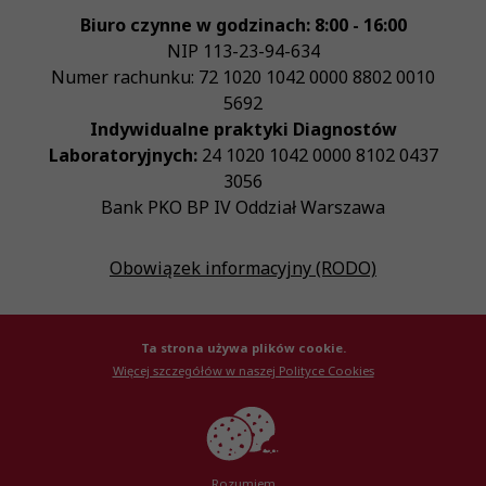
Biuro czynne w godzinach: 8:00 - 16:00
NIP
113-23-94-634
Numer rachunku: 72 1020 1042 0000 8802 0010
5692
Indywidualne praktyki Diagnostów
Laboratoryjnych:
24 1020 1042 0000 8102 0437
3056
Bank PKO BP IV Oddział Warszawa
Obowiązek informacyjny (RODO)
Ta strona używa plików cookie.
Więcej szczegółów w naszej Polityce Cookies
© Krajowa Izba Diagnostów Laboratoryjnych 2026
Created by
AlterPage
Rozumiem