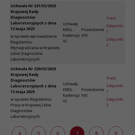
Uchwała Nr 221/VI/2025
Krajowej Rady
Diagnostów
Treść
Laboratoryjnych z dnia
Uchwały
Załącznik-
12 maja 2025
KRDL -
Posiedzenie
1
Kadencja
XVI
w sprawie wprowadzenia
Załącznik-
VI
Regulaminu
2
Wynagradzania w Krajowej
Izbie Diagnostów
Laboratoryjnych
Uchwała Nr 220/VI/2025
Krajowej Rady
Treść
Diagnostów
Uchwały
Załącznik-
Laboratoryjnych z dnia
KRDL -
Posiedzenie
1
12 maja 2025
Kadencja
XVI
Załącznik-
w sprawie Regulaminu
VI
2
Pracy w Krajowej Izbie
Diagnostów
Laboratoryjnych
3
4
5
6
7
8
9
1