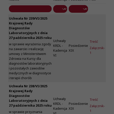
Uchwała Nr 239/VI/2025
Krajowej Rady
Diagnostów
Laboratoryjnych z dnia
27 października 2025 roku
Uchwały
Treść
w sprawie wyrażenia zgody
KRDL -
Posiedzenie
Załącznik-
na zawarcie i realizację
Kadencja
XIX
1
umowy z Ministerstwem
VI
Zdrowia na Kursy dla
diagnostów laboratoryjnych
i pozostałych zawodów
medycznych w diagnostyce
i terapii chorób
Uchwała Nr 238/VI/2025
Krajowej Rady
Diagnostów
Uchwały
Treść
Laboratoryjnych z dnia
KRDL -
Posiedzenie
27 października 2025 roku
Załącznik-
Kadencja
XIX
1
w sprawie przyznania
VI