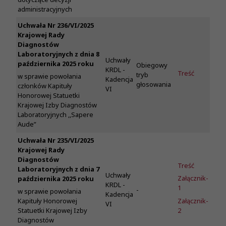
administracyjnych
Uchwała Nr 236/VI/2025
Krajowej Rady
Diagnostów
Laboratoryjnych z dnia 8
Uchwały
października 2025 roku
Obiegowy
KRDL -
Treść
tryb
w sprawie powołania
Kadencja
głosowania
członków Kapituły
VI
Honorowej Statuetki
Krajowej Izby Diagnostów
Laboratoryjnych ,,Sapere
Aude”
Uchwała Nr 235/VI/2025
Krajowej Rady
Diagnostów
Treść
Laboratoryjnych z dnia 7
Uchwały
Załącznik-
października 2025 roku
KRDL -
1
-
w sprawie powołania
Kadencja
Załącznik-
Kapituły Honorowej
VI
2
Statuetki Krajowej Izby
Diagnostów