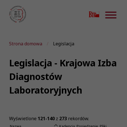
Strona domowa
Legislacja
Legislacja - Krajowa Izba
Diagnostów
Laboratoryjnych
Wyświetlone
121-140
z
273
rekordów.
Nazwa
Kadencja
Posiedzenie
Pliki