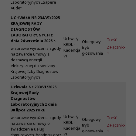
Laboratoryjnych ,,Sapere
Aude”
UCHWAŁA NR 234/VI/2025
KRAJOWEJ RADY
DIAGNOSTÓW
LABORATORYJNYCH z
Uchwały
Treść
dnia 24 września 2025 r.
Obiegowy
KRDL -
Załącznik-
tryb
w sprawie wyrażenia zgody
Kadencja
1
głosowania
na zawarcie umowy z
VI
dostawcą energii
elektrycznej do siedziby
Krajowej Izby Diagnostów
Laboratoryjnych
Uchwała Nr 233/VI/2025
Krajowej Rady
Diagnostów
Laboratoryjnych z dnia
30 lipca 2025 roku
Uchwały
Treść
w sprawie wyrażenia zgody
Obiegowy
KRDL -
na zawarcie umowy o
tryb
Załącznik-
Kadencja
świadczenie usług
głosowania
1
VI
chmurowych, hostingu oraz