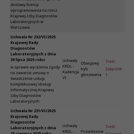
dostawy licencji
oprogramowania na rzecz
Krajowej Izby Diagnostów
Laboratoryjnych w
Warszawie
Uchwała Nr 232/VI/2025
Krajowej Rady
Diagnostów
Laboratoryjnych z dnia
30 lipca 2025 roku
Uchwały
Treść
Obiegowy
KRDL -
w sprawie wyrażenia zgody
tryb
Załącznik-
Kadencja
na zawarcie umowy o
głosowania
1
VI
świadczenie usługi
kompleksowej obsługi
informatycznej Krajowej
Izby Diagnostów
Laboratoryjnych
Uchwała Nr 231/VI/2025
Krajowej Rady
Diagnostów
Uchwały
Treść
Laboratoryjnych z dnia
KRDL -
Posiedzenie
25 czerwca 2025 roku