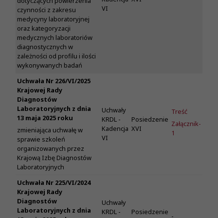
dotyczących powierzenia
VI
czynności z zakresu
medycyny laboratoryjnej
oraz kategoryzacji
medycznych laboratoriów
diagnostycznych w
zależności od profilu i ilości
wykonywanych badań
Uchwała Nr 226/VI/2025
Krajowej Rady
Diagnostów
Laboratoryjnych z dnia
Uchwały
Treść
13 maja 2025 roku
KRDL -
Posiedzenie
Załącznik-
Kadencja
XVI
zmieniająca uchwałę w
1
VI
sprawie szkoleń
organizowanych przez
Krajową Izbę Diagnostów
Laboratoryjnych
Uchwała Nr 225/VI/2024
Krajowej Rady
Diagnostów
Uchwały
Laboratoryjnych z dnia
KRDL -
Posiedzenie
-