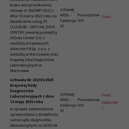
braku woli przedłużenia
Uchwały
Umowy nr 003/MP/2022 z
KRDL -
Posiedzenie
dnia 10 marca 2022 roku na
Treść
Kadencja
XVI
świadczenie usług 3S
VI
CLOUD2B - VIRTUAL DATA
CENTER zawartej pomiędzy
3SData Center S.A. z
siedzibą w Katowicach
(obecnie P4 Sp. z o.o. z
siedzibą w Warszawie) oraz
Krajową Izbą Diagnostów
Laboratoryjnych w
Warszawie
Uchwała Nr 222/VI/2025
Krajowej Rady
Diagnostów
Uchwały
Treść
Laboratoryjnych z dnia
KRDL -
Posiedzenie
12 maja 2025 roku
Załącznik-
Kadencja
XVI
1
w sprawie zatwierdzenia
VI
sprawozdania z działalności
samorządu diagnostów
laboratoryjnych za 2024 rok