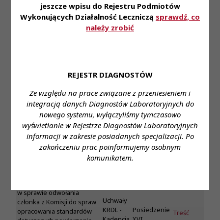
VI
jeszcze wpisu do Rejestru Podmiotów
podziału czynności między
członków Prezydium
Wykonujących Działalność Leczniczą
sprawdź, co
Krajowej Rady Diagnostów
należy zrobić
Laboratoryjnych VI Kadencji
Uchwała Nr 228/VI/2025
Krajowej Rady
Diagnostów
REJESTR DIAGNOSTÓW
Uchwały
Laboratoryjnych z dnia
KRDL -
Posiedzenie
13 maja 2025 roku
Treść
Ze względu na prace związane z przeniesieniem i
Kadencja
XVI
w sprawie odwołania
VI
integracją danych Diagnostów Laboratoryjnych do
członka z Zespołu do spraw
nowego systemu, wyłączyliśmy tymczasowo
laboratoryjnej hematologii
wyświetlanie w Rejestrze Diagnostów Laboratoryjnych
medycznej
informacji w zakresie posiadanych specjalizacji. Po
Uchwała Nr 227/VI/2025
zakończeniu prac poinformujemy osobnym
Krajowej Rady
komunikatem.
Diagnostów
Laboratoryjnych z dnia
13 maja 2025 roku
w sprawie odwołania
Uchwały
członka z Komisji do spraw
KRDL -
Posiedzenie
opracowania standardów
Treść
Kadencja
XVI