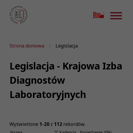
Strona domowa
Legislacja
Legislacja - Krajowa Izba
Diagnostów
Laboratoryjnych
Wyświetlone
1-20
z
112
rekordów.
Nazwa
Kadencja
Posiedzenie
Pliki