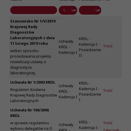
Stanowisko Nr 1/V/2019
Krajowej Rady
Diagnostów
Laboratoryjnych z dnia
KRDL -
Uchwały
11 lutego 2019 roku
Kadencja I -
Treść
KRDL -
Posiedzenie
wobec sposobu
Kadencja I
II
procedowania projektu
nowelizacji ustawy o
diagnostyce
laboratoryjnej;
Uchwała Nr 1/2003 KRDL
KRDL -
Uchwały
Kadencja I -
Regulamin działania
Treść
KRDL -
Posiedzenie
Krajowej Rady Diagnostów
Kadencja I
I
Laboratoryjnych
Uchwała Nr 100/2006
KRDL
KRDL -
Treść
w sprawie regulaminu
Uchwały
Kadencja I -
wyboru delegatów na II
KRDL -
Załącznik-