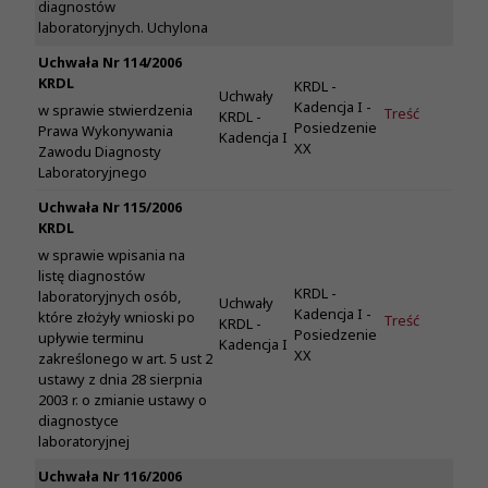
diagnostów
laboratoryjnych. Uchylona
Uchwała Nr 114/2006
KRDL
KRDL -
Uchwały
Kadencja I -
w sprawie stwierdzenia
Treść
KRDL -
Posiedzenie
Prawa Wykonywania
Kadencja I
XX
Zawodu Diagnosty
Laboratoryjnego
Uchwała Nr 115/2006
KRDL
w sprawie wpisania na
listę diagnostów
KRDL -
laboratoryjnych osób,
Uchwały
Kadencja I -
które złożyły wnioski po
Treść
KRDL -
Posiedzenie
upływie terminu
Kadencja I
XX
zakreślonego w art. 5 ust 2
ustawy z dnia 28 sierpnia
2003 r. o zmianie ustawy o
diagnostyce
laboratoryjnej
Uchwała Nr 116/2006