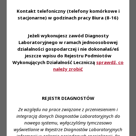
Laboratoryjnego
Kontakt telefoniczny (telefony komórkowe i
Uchwała Nr 109/2006
stacjonarne) w godzinach pracy Biura (8-16)
KRDL
w sprawie wpisania na
listę diagnostów
Jeżeli wykonujesz zawód Diagnosty
KRDL -
laboratoryjnych osób,
Uchwały
Laboratoryjnego w ramach jednoosobowej
Kadencja I -
które złożyły wnioski po
Treść
KRDL -
działalności gospodarczej i nie dokonałaś/eś
Posiedzenie
upływie terminu
Kadencja I
jeszcze wpisu do Rejestru Podmiotów
XVIII
zakreślonego w art. 5 ust 2
Wykonujących Działalność Leczniczą
sprawdź, co
ustawy z dnia 28 sierpnia
2003 r.o zmianie ustawy o
należy zrobić
diagnostyce
laboratoryjnej
Uchwała Nr 110/2006
KRDL
KRDL -
REJESTR DIAGNOSTÓW
Uchwały
Kadencja I -
w sprawie stwierdzenia
Treść
KRDL -
Posiedzenie
Prawa Wykonywania
Ze względu na prace związane z przeniesieniem i
Kadencja I
XIX
Zawodu Diagnosty
integracją danych Diagnostów Laboratoryjnych do
Laboratoryjnego
nowego systemu, wyłączyliśmy tymczasowo
wyświetlanie w Rejestrze Diagnostów Laboratoryjnych
KRDL -
Uchwały
Uchwała Nr 111/2006
Kadencja I -
informacji w zakresie posiadanych specjalizacji. Po