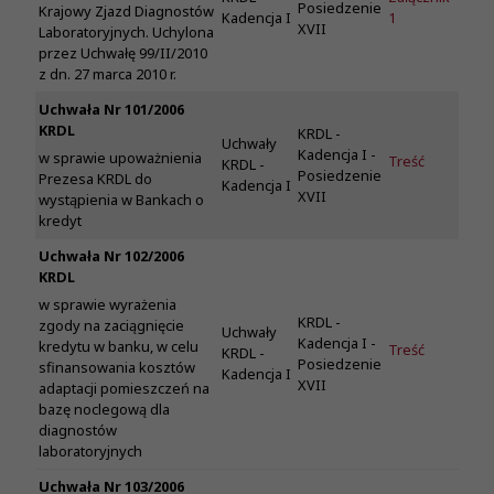
Posiedzenie
Krajowy Zjazd Diagnostów
Kadencja I
1
XVII
Laboratoryjnych. Uchylona
przez Uchwałę 99/II/2010
z dn. 27 marca 2010 r.
Uchwała Nr 101/2006
KRDL
KRDL -
Uchwały
Kadencja I -
w sprawie upoważnienia
Treść
KRDL -
Posiedzenie
Prezesa KRDL do
Kadencja I
XVII
wystąpienia w Bankach o
kredyt
Uchwała Nr 102/2006
KRDL
w sprawie wyrażenia
KRDL -
zgody na zaciągnięcie
Uchwały
Kadencja I -
kredytu w banku, w celu
Treść
KRDL -
Posiedzenie
sfinansowania kosztów
Kadencja I
XVII
adaptacji pomieszczeń na
bazę noclegową dla
diagnostów
laboratoryjnych
Uchwała Nr 103/2006