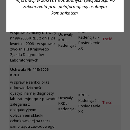
Treść
KRDL -
KRDL
Posiedzenie
zakończeniu prac poinformujemy osobnym
Kadencja I
XIX
komunikatem.
Uchwała Nr 112/2006
KRDL
KRDL -
w sprawie zmiany uchwały
Uchwały
Kadencja I -
nr 99/2006 KRDL z dnia 24
Treść
KRDL -
Posiedzenie
kwietnia 2006 r. w sprawie
Kadencja I
XX
zwołania II Krajowego
Zjazdu Diagnostów
Laboratoryjnych
Uchwała Nr 113/2006
KRDL
w sprawie sankcji oraz
odpowiedzialności
dyscyplinarnej diagnosty
KRDL -
Uchwały
laboratoryjnego z powodu
Kadencja I -
Treść
KRDL -
zalegania z
Posiedzenie
Kadencja I
obligatoryjnym
XX
opłacaniem składki
członkowskiej na rzecz
samorządu zawodowego