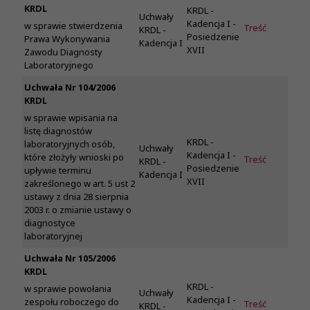
KRDL
KRDL -
Uchwały
Kadencja I -
w sprawie stwierdzenia
Treść
KRDL -
Posiedzenie
Prawa Wykonywania
Kadencja I
XVII
Zawodu Diagnosty
Laboratoryjnego
Uchwała Nr 104/2006
KRDL
w sprawie wpisania na
listę diagnostów
KRDL -
laboratoryjnych osób,
Uchwały
Kadencja I -
które złożyły wnioski po
Treść
KRDL -
Posiedzenie
upływie terminu
Kadencja I
XVII
zakreślonego w art. 5 ust 2
ustawy z dnia 28 sierpnia
2003 r. o zmianie ustawy o
diagnostyce
laboratoryjnej
Uchwała Nr 105/2006
KRDL
KRDL -
w sprawie powołania
Uchwały
Kadencja I -
zespołu roboczego do
Treść
KRDL -