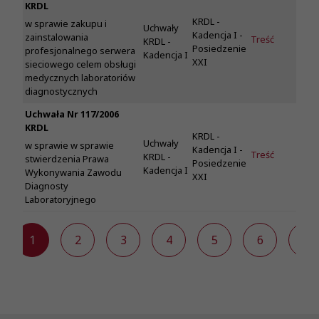
KRDL
KRDL -
w sprawie zakupu i
Uchwały
Kadencja I -
zainstalowania
Treść
KRDL -
Posiedzenie
profesjonalnego serwera
Kadencja I
XXI
sieciowego celem obsługi
medycznych laboratoriów
diagnostycznych
Uchwała Nr 117/2006
KRDL
KRDL -
Uchwały
w sprawie w sprawie
Kadencja I -
Treść
KRDL -
stwierdzenia Prawa
Posiedzenie
Kadencja I
Wykonywania Zawodu
XXI
Diagnosty
Laboratoryjnego
«
1
2
3
4
5
6
»