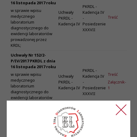
16 listopada 2017 roku
PKRDL -
w sprawie wpisu
Uchwały
Kadencja IV
medycznego
Treść
PKRDL -
-
laboratorium
Kadencja IV
Posiedzenie
diagnostycznego do
XXXVII
ewidencji laboratoriów
prowadzonej przez
KRDL;
Uchwały Nr 152/2-
P/IV/2017 PKRDL z dnia
16 listopada 2017 roku
PKRDL -
Treść
w sprawie wpisu
Uchwały
Kadencja IV
medycznego
PKRDL -
-
Załącznik-
laboratorium
Kadencja IV
Posiedzenie
1
diagnostycznego do
XXXVII
ewidencji laboratoriów
prowadzonej przez
KRDL;
Uchwały Nr 152/3-
P/IV/2017 PKRDL z dnia
16 listopada 2017 roku
PKRDL -