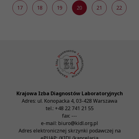
6
17
18
19
20
21
22
2
Krajowa Izba Diagnostów Laboratoryjnych
Adres:
ul. Konopacka 4
,
03-428
Warszawa
tel.:
+48 22 741 21 55
fax:
---
e-mail:
biuro@kidl.org.pl
Adres elektronicznej skrzynki podawczej na
ePUAP:
/KIDL/kancelaria