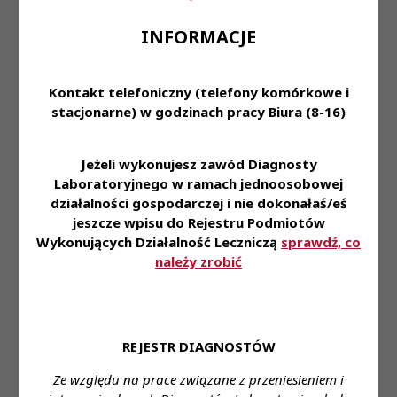
w sprawie wpisu
Uchwały
Kadencja IV
medycznego
Treść
PKRDL -
-
INFORMACJE
laboratorium
Kadencja IV
Posiedzenie
diagnostycznego do
XXXVII
ewidencji laboratoriów
prowadzonej przez
Kontakt telefoniczny (telefony komórkowe i
KRDL;
stacjonarne) w godzinach pracy Biura (8-16)
Uchwały Nr 152/4-
P/IV/2017 PKRDL z dnia
Jeżeli wykonujesz zawód Diagnosty
16 listopada 2017 roku
PKRDL -
Laboratoryjnego w ramach jednoosobowej
w sprawie wpisu
Uchwały
Kadencja IV
działalności gospodarczej i nie dokonałaś/eś
medycznego
Treść
PKRDL -
-
jeszcze wpisu do Rejestru Podmiotów
laboratorium
Kadencja IV
Posiedzenie
diagnostycznego do
Wykonujących Działalność Leczniczą
sprawdź, co
XXXVII
ewidencji laboratoriów
należy zrobić
prowadzonej przez
KRDL;
Uchwały Nr 156/1-
P/IV/2017 PKRDL z dnia
REJESTR DIAGNOSTÓW
7 grudnia 2017 roku
PKRDL -
w sprawie wykreślenia
Ze względu na prace związane z przeniesieniem i
Uchwały
Kadencja IV
medycznego
Treść
PKRDL -
-