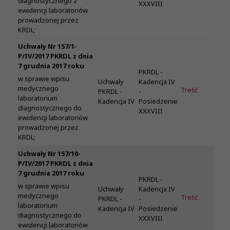
diagnostycznego z
XXXVIII
ewidencji laboratoriów
prowadzonej przez
KRDL;
Uchwały Nr 157/1-
P/IV/2017 PKRDL z dnia
7 grudnia 2017 roku
PKRDL -
w sprawie wpisu
Uchwały
Kadencja IV
medycznego
Treść
PKRDL -
-
laboratorium
Kadencja IV
Posiedzenie
diagnostycznego do
XXXVIII
ewidencji laboratoriów
prowadzonej przez
KRDL;
Uchwały Nr 157/10-
P/IV/2017 PKRDL z dnia
7 grudnia 2017 roku
PKRDL -
w sprawie wpisu
Uchwały
Kadencja IV
medycznego
Treść
PKRDL -
-
laboratorium
Kadencja IV
Posiedzenie
diagnostycznego do
XXXVIII
ewidencji laboratoriów