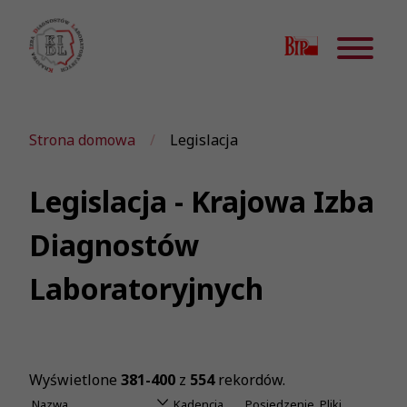
Strona domowa
Legislacja
Legislacja - Krajowa Izba
Diagnostów
Laboratoryjnych
Wyświetlone
381-400
z
554
rekordów.
Nazwa
Kadencja
Posiedzenie
Pliki