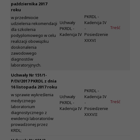
października 2017
roku
PKRDL -
w przedmiocie
Uchwały
Kadencja IV
udzielenia rekomendacji
Treść
PKRDL -
-
dla szkolenia
Kadencja IV
Posiedzenie
podyplomowego w celu
XXXVI
realizacji obowiązku
doskonalenia
zawodowego
diagnostów
laboratoryjnych.
Uchwały Nr 151/1-
P/IV/2017 PKRDL z dnia
16 listopada 2017 roku
PKRDL -
w sprawie wykreślenia
Uchwały
Kadencja IV
medycznego
Treść
PKRDL -
-
laboratorium
Kadencja IV
Posiedzenie
diagnostycznego z
XXXVII
ewidencji laboratoriów
prowadzonej przez
KRDL;