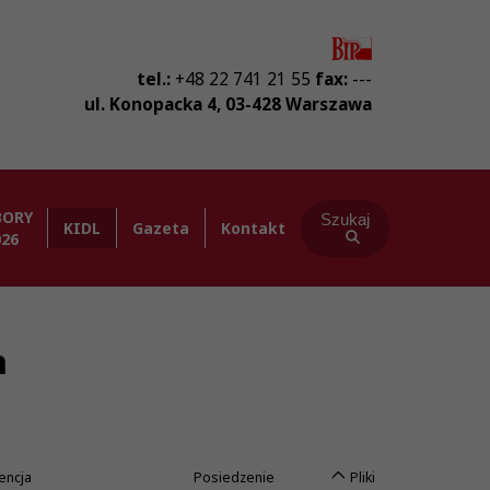
tel.:
+48 22 741 21 55
fax:
---
ul. Konopacka 4
,
03-428
Warszawa
BORY
Szukaj
KIDL
Gazeta
Kontakt
026
h
encja
Posiedzenie
Pliki