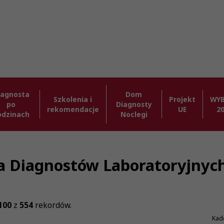
iagnosta
Dom
Szkolenia i
Projekt
WY
po
Diagnosty
rekomendacje
UE
2
odzinach
Noclegi
zba Diagnostów Laboratoryjnyc
100
z
554
rekordów.
Kad