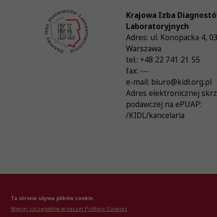
Krajowa Izba Diagnost
Laboratoryjnych
Adres:
ul. Konopacka 4
,
0
Warszawa
tel.:
+48 22 741 21 55
fax:
---
e-mail:
biuro@kidl.org.pl
Adres elektronicznej skr
podawczej na ePUAP:
/KIDL/kancelaria
© Krajowa Izba Diagnostów Laboratoryjnych 20
Ta strona używa plików cookie.
Więcej szczegółów w naszej Polityce Cookies