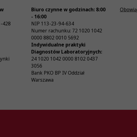
ów
Biuro czynne w godzinach: 8:00
Obowią
- 16:00
3-428
NIP
113-23-94-634
Numer rachunku: 72 1020 1042
0000 8802 0010 5692
Indywidualne praktyki
Diagnostów Laboratoryjnych:
zynki
24 1020 1042 0000 8102 0437
3056
Bank PKO BP IV Oddział
Warszawa
26