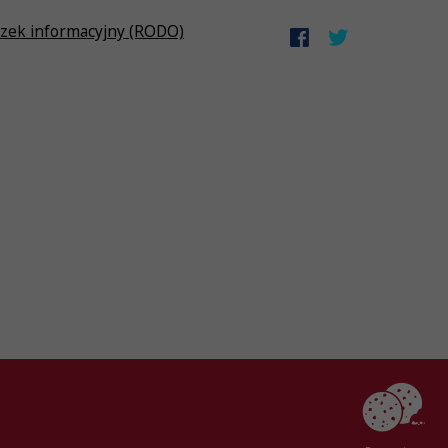
zek informacyjny (RODO)
Created by
AlterPage