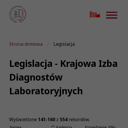
Strona domowa
Legislacja
Legislacja - Krajowa Izba
Diagnostów
Laboratoryjnych
Wyświetlone
141-160
z
554
rekordów.
Nazwa
Kadencja
Posiedzenie
Pliki