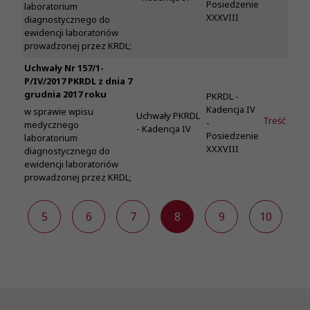
Posiedzenie
laboratorium
XXXVIII
diagnostycznego do
ewidencji laboratoriów
prowadzonej przez KRDL;
Uchwały Nr 157/1-
P/IV/2017 PKRDL z dnia 7
grudnia 2017 roku
PKRDL -
Kadencja IV
w sprawie wpisu
Uchwały PKRDL
Treść
-
medycznego
- Kadencja IV
Posiedzenie
laboratorium
XXXVIII
diagnostycznego do
ewidencji laboratoriów
prowadzonej przez KRDL;
4
5
6
7
8
9
10
1