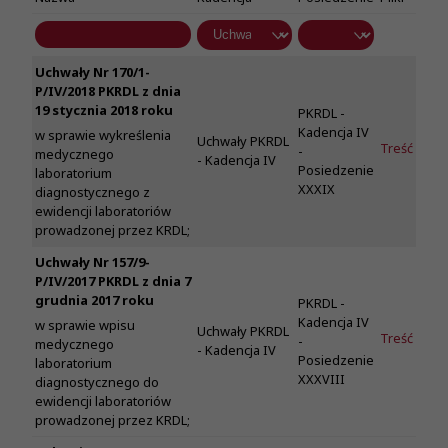
Uchwały Nr 170/1-
P/IV/2018 PKRDL z dnia
19 stycznia 2018 roku
PKRDL -
Kadencja IV
w sprawie wykreślenia
Uchwały PKRDL
Treść
-
medycznego
- Kadencja IV
Posiedzenie
laboratorium
XXXIX
diagnostycznego z
ewidencji laboratoriów
prowadzonej przez KRDL;
Uchwały Nr 157/9-
P/IV/2017 PKRDL z dnia 7
grudnia 2017 roku
PKRDL -
Kadencja IV
w sprawie wpisu
Uchwały PKRDL
Treść
-
medycznego
- Kadencja IV
Posiedzenie
laboratorium
XXXVIII
diagnostycznego do
ewidencji laboratoriów
prowadzonej przez KRDL;