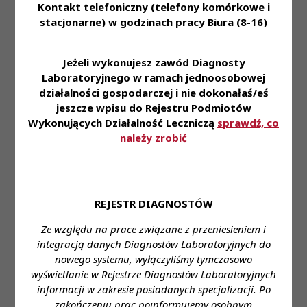
Uchwały
Kadencja IV
Kontakt telefoniczny (telefony komórkowe i
w sprawie wykreślenia
Treść
PKRDL -
-
stacjonarne) w godzinach pracy Biura (8-16)
medycznego laboratorium
Kadencja IV
Posiedzenie
diagnostycznego z
XLVII
ewidencji laboratoriów
Jeżeli wykonujesz zawód Diagnosty
prowadzonej przez KRDL;
Laboratoryjnego w ramach jednoosobowej
Uchwała Nr 1/2-P/IV/2015
działalności gospodarczej i nie dokonałaś/eś
PKRDL -
PKRDL z dnia 9 stycznia
jeszcze wpisu do Rejestru Podmiotów
Uchwały
Kadencja IV
2015r. w sprawie wpisu
Wykonujących Działalność Leczniczą
sprawdź, co
Treść
PKRDL -
-
medycznego laboratorium
należy zrobić
Kadencja IV
Posiedzenie
diagnostycznego do
I
ewidencji laboratoriów
prowadzonej przez KRDL
Uchwała od Nr 116/4-
P/IV/2017 PKRDL z dnia 11
REJESTR DIAGNOSTÓW
PKRDL -
kwietnia 2017 roku
Uchwały
Kadencja IV
Ze względu na prace związane z przeniesieniem i
w sprawie wpisu
Treść
PKRDL -
-
integracją danych Diagnostów Laboratoryjnych do
medycznego laboratorium
Kadencja IV
Posiedzenie
diagnostycznego do
nowego systemu, wyłączyliśmy tymczasowo
XXIX
ewidencji laboratoriów
wyświetlanie w Rejestrze Diagnostów Laboratoryjnych
prowadzonej przez KRDL;
informacji w zakresie posiadanych specjalizacji. Po
zakończeniu prac poinformujemy osobnym
Uchwała Nr 207/5-