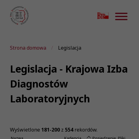
Strona domowa
Legislacja
Legislacja - Krajowa Izba
Diagnostów
Laboratoryjnych
Wyświetlone
181-200
z
554
rekordów.
Nazwa
Kadencja
Posiedzenie
Pliki