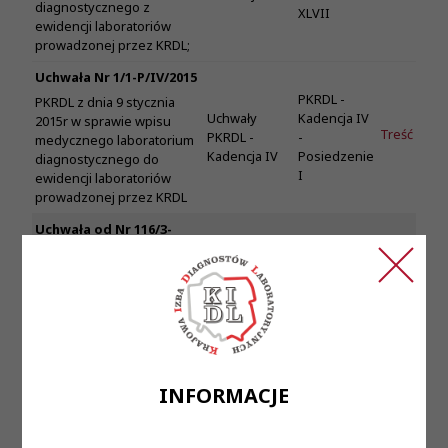
diagnostycznego z
XLVII
ewidencji laboratoriów
prowadzonej przez KRDL;
Uchwała Nr 1/1-P/IV/2015
PKRDL -
PKRDL z dnia 9 stycznia
Uchwały
Kadencja IV
2015r w sprawie wpisu
Treść
PKRDL -
-
medycznego laboratorium
Kadencja IV
Posiedzenie
diagnostycznego do
I
ewidencji laboratoriów
prowadzonej przez KRDL
Uchwała od Nr 116/3-
P/IV/2017 PKRDL z dnia 11
PKRDL -
kwietnia 2017 roku
Uchwały
Kadencja IV
w sprawie wpisu
Treść
PKRDL -
-
medycznego laboratorium
Kadencja IV
Posiedzenie
diagnostycznego do
XXIX
ewidencji laboratoriów
prowadzonej przez KRDL;
INFORMACJE
Uchwała Nr 207/4-
P/IV/2018 PKRDL z dnia 13
PKRDL -
września 2018 roku