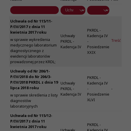
Uchwała od Nr 115/11-
P/IV/2017 z dnia 11
PKRDL -
kwietnia 2017 roku
Uchwały
Kadencja IV
w sprawie wykreślenia
Treść
PKRDL -
-
medycznego laboratorium
Kadencja IV
Posiedzenie
diagnostycznego z
XXIX
ewidencji laboratoriów
prowadzonej przez KRDL;
Uchwały od Nr 206/1-
P/IV/2018 do Nr 206/3-
PKRDL -
P/IV/2018 PKRDL z dnia 19
Uchwały
Kadencja IV
lipca 2018 roku
PKRDL -
-
-
Kadencja IV
Posiedzenie
w sprawie skreślenia z listy
XLVI
diagnostów
laboratoryjnych
Uchwała od Nr 115/12-
P/IV/2017 z dnia 11
PKRDL -
kwietnia 2017 roku
Uchwały
Kadencja IV