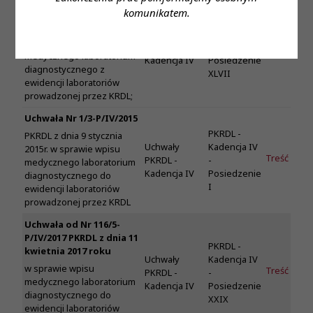
P/IV/2018 PKRDL z dnia 13
komunikatem.
PKRDL -
września 2018 roku
Uchwały
Kadencja IV
w sprawie wykreślenia
Treść
PKRDL -
-
medycznego laboratorium
Kadencja IV
Posiedzenie
diagnostycznego z
XLVII
ewidencji laboratoriów
prowadzonej przez KRDL;
Uchwała Nr 1/3-P/IV/2015
PKRDL -
PKRDL z dnia 9 stycznia
Uchwały
Kadencja IV
2015r. w sprawie wpisu
Treść
PKRDL -
-
medycznego laboratorium
Kadencja IV
Posiedzenie
diagnostycznego do
I
ewidencji laboratoriów
prowadzonej przez KRDL
Uchwała od Nr 116/5-
P/IV/2017 PKRDL z dnia 11
PKRDL -
kwietnia 2017 roku
Uchwały
Kadencja IV
w sprawie wpisu
Treść
PKRDL -
-
medycznego laboratorium
Kadencja IV
Posiedzenie
diagnostycznego do
XXIX
ewidencji laboratoriów