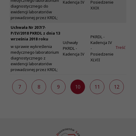
medycznego laboratorium
Kadencja IV
Posiedzenie
diagnostycznego do
XXIX
ewidencji laboratoriów
prowadzonej przez KRDL;
Uchwała Nr 207/7-
P/IV/2018 PKRDL z dnia 13
PKRDL -
września 2018 roku
Uchwały
Kadencja IV
w sprawie wykreślenia
Treść
PKRDL -
-
medycznego laboratorium
Kadencja IV
Posiedzenie
diagnostycznego z
XLVII
ewidencji laboratoriów
prowadzonej przez KRDL;
6
7
8
9
10
11
12
1