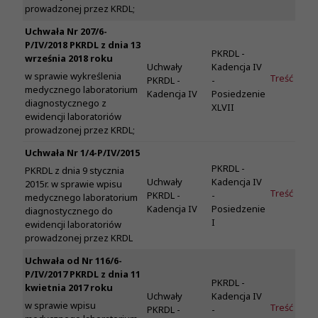
prowadzonej przez KRDL;
Uchwała Nr 207/6-
P/IV/2018 PKRDL z dnia 13
PKRDL -
września 2018 roku
Uchwały
Kadencja IV
w sprawie wykreślenia
Treść
PKRDL -
-
medycznego laboratorium
Kadencja IV
Posiedzenie
diagnostycznego z
XLVII
ewidencji laboratoriów
prowadzonej przez KRDL;
Uchwała Nr 1/4-P/IV/2015
PKRDL -
PKRDL z dnia 9 stycznia
Uchwały
Kadencja IV
2015r. w sprawie wpisu
Treść
PKRDL -
-
medycznego laboratorium
Kadencja IV
Posiedzenie
diagnostycznego do
I
ewidencji laboratoriów
prowadzonej przez KRDL
Uchwała od Nr 116/6-
P/IV/2017 PKRDL z dnia 11
PKRDL -
kwietnia 2017 roku
Uchwały
Kadencja IV
w sprawie wpisu
Treść
PKRDL -
-