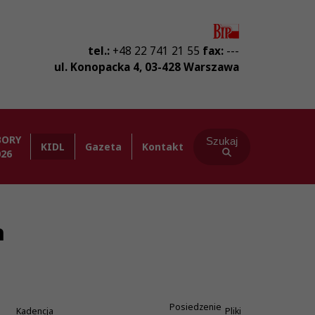
tel.:
+48 22 741 21 55
fax:
---
ul. Konopacka 4
,
03-428
Warszawa
BORY
Szukaj
KIDL
Gazeta
Kontakt
026
h
Posiedzenie
Kadencja
Pliki