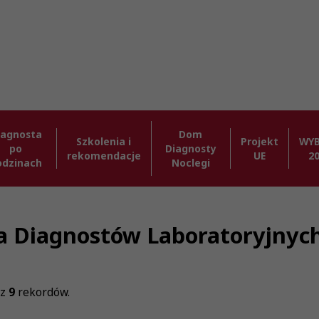
iagnosta
Dom
Szkolenia i
Projekt
WY
po
Diagnosty
rekomendacje
UE
2
odzinach
Noclegi
zba Diagnostów Laboratoryjnyc
z
9
rekordów.