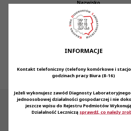
Nazwisko
lub
Nr PWZDL
INFORMACJE
Kontakt telefoniczny (telefony komórkowe i stacj
Wyszukaj diagnostę
godzinach pracy Biura (8-16)
Jeżeli wykonujesz zawód Diagnosty Laboratoryjneg
jednoosobowej działalności gospodarczej i nie dok
jeszcze wpisu do Rejestru Podmiotów Wykonuj
Działalność Leczniczą
sprawdź, co należy zro