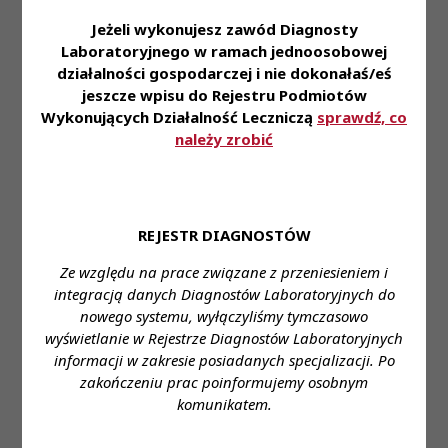
kafeteryjnej - Ty wybierasz benefity w ramach
Jeżeli wykonujesz zawód Diagnosty
przyznawanej co miesiąc puli punktów - Program
Laboratoryjnego w ramach jednoosobowej
Poleceń Pracowniczych z nagrodami finansowymi -
działalności gospodarczej i nie dokonałaś/eś
Pracę w komfortowej i bezpiecznej przestrzeni -
jeszcze wpisu do Rejestru Podmiotów
Doskonałą atmosferę każdego dnia
Wykonujących Działalność Leczniczą
sprawdź, co
należy zrobić
Miejsce pracy:
Kraków, ul. Bochenka 12
Miejsce zatrudnienia:
Kraków, ul. Bochenka 12
REJESTR DIAGNOSTÓW
Wymagane wykształcenie:
Wyższe kierunkowe
(analityka medyczna, biologia, biotechnologia),
Ze względu na prace związane z przeniesieniem i
czynne prawo wykonywania zawodu
integracją danych Diagnostów Laboratoryjnych do
nowego systemu, wyłączyliśmy tymczasowo
Proponowane wynagrodzenie:
Gwarantowane
wyświetlanie w Rejestrze Diagnostów Laboratoryjnych
ustawowe wynagrodzenie
informacji w zakresie posiadanych specjalizacji. Po
zakończeniu prac poinformujemy osobnym
Forma zatrudnienia:
Umowa o pracę lub umowa
komunikatem.
zlecenie