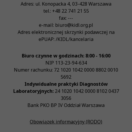
Adres:
ul. Konopacka 4
,
03-428
Warszawa
tel.:
+48 22 741 21 55
fax:
---
e-mail:
biuro@kidl.org.pl
Adres elektronicznej skrzynki podawczej na
ePUAP:
/KIDL/kancelaria
Biuro czynne w godzinach: 8:00 - 16:00
NIP
113-23-94-634
Numer rachunku: 72 1020 1042 0000 8802 0010
5692
Indywidualne praktyki Diagnostów
Laboratoryjnych:
24 1020 1042 0000 8102 0437
3056
Bank PKO BP IV Oddział Warszawa
Obowiązek informacyjny (RODO)