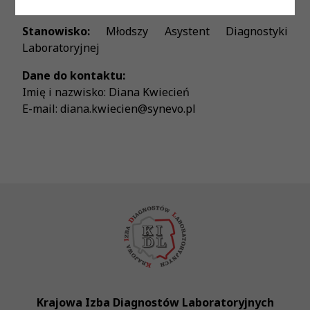
Wymiar czasu pracy:
Pełny etat
Stanowisko:
Młodszy Asystent Diagnostyki
Laboratoryjnej
Dane do kontaktu:
Imię i nazwisko: Diana Kwiecień
E-mail: diana.kwiecien@synevo.pl
Krajowa Izba Diagnostów Laboratoryjnych