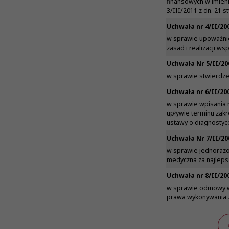
finansowych w imien
3/III/2011 z dn. 21 st
Uchwała nr 4/II/20
w sprawie upoważnie
zasad i realizacji w
Uchwała Nr 5/II/20
w sprawie stwierdz
Uchwała nr 6/II/20
w sprawie wpisania n
upływie terminu zakre
ustawy o diagnostyce
Uchwała Nr 7/II/20
w sprawie jednorazo
medyczna za najlepsz
Uchwała nr 8/II/20
w sprawie odmowy wp
prawa wykonywania