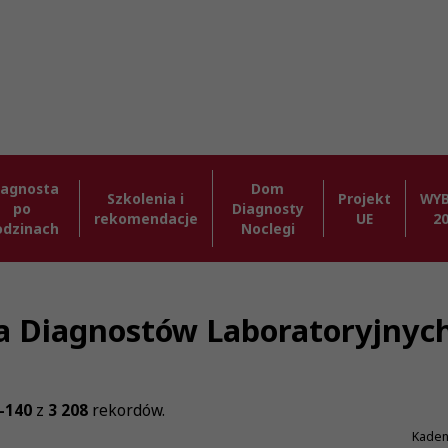
iagnosta
Dom
Szkolenia i
Projekt
WY
po
Diagnosty
rekomendacje
UE
2
odzinach
Noclegi
zba Diagnostów Laboratoryjnyc
-140
z
3 208
rekordów.
Kaden