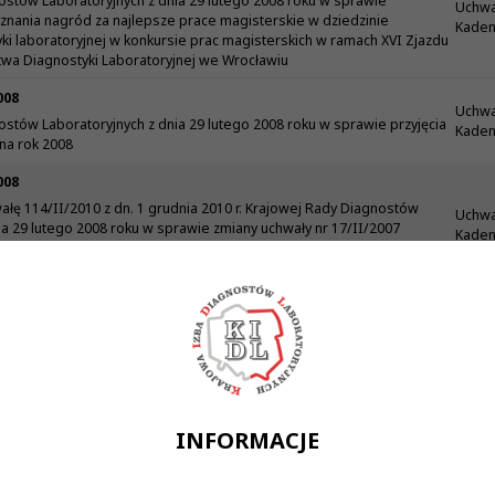
ostów Laboratoryjnych z dnia 29 lutego 2008 roku w sprawie
Uchwa
nania nagród za najlepsze prace magisterskie w dziedzinie
Kadenc
i laboratoryjnej w konkursie prac magisterskich w ramach XVI Zjazdu
wa Diagnostyki Laboratoryjnej we Wrocławiu
008
Uchwa
stów Laboratoryjnych z dnia 29 lutego 2008 roku w sprawie przyjęcia
Kadenc
na rok 2008
008
łę 114/II/2010 z dn. 1 grudnia 2010 r. Krajowej Rady Diagnostów
Uchwa
ia 29 lutego 2008 roku w sprawie zmiany uchwały nr 17/II/2007
Kadenc
ostów Laboratoryjnych z dnia 2 marca 2007 roku Regulamin
Krajowej Izby Diagnostów Laboratoryjnych
008
Uchwa
ostów Laboratoryjnych z dnia 29 lutego 2008 roku w sprawie
Kadenc
łonkowskiej
008
Uchwa
łę 83/II/2009 z dn. 4 listopada 2009 r. Krajowej Rady Diagnostów
Kadenc
ia 29 lutego 2008 roku w sprawie powołania Przedstawiciela Krajowej
INFORMACJE
boratoryjnych na województwo podkarpackie
008