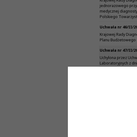
Krajowej Rady Diagn
jednorazowego przyz
medycznej diagnostyk
Polskiego Towarzyst
Uchwała nr 46/II/2
Krajowej Rady Diagno
Planu Budżetowego 
Uchwała nr 47/II/2
Uchylona przez Uchwa
Laboratoryjnych z dn
Krajowej Rady Diagn
organizacyjny Biura 
Uchwała nr 48/II/2
Krajowej Rady Diagn
wysokości składki cz
Uchwała nr 49/II/2
Uchylona przez Uchwa
Laboratoryjnych z dn
Rady Diagnostów La
Uchwała Nr 50/II/2