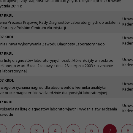
iu Krajowej Izby Diagnostów Laboratoryjnych. Uchylona przez Uchwałę
ycznia 2011 r.
07 KRDL
Uchwa
nia Prezesa Krajowej Rady Diagnostów Laboratoryjnych do ustalenia
Kadenc
spółpracy z Polskim Centrum Akredytacji
07 KRDL
Uchwa
Kadenc
enia Prawa Wykonywania Zawodu Diagnosty Laboratoryjnego
07 KRDL
Uchwa
a listę diagnostów laboratoryjnych osób, które złożyły wnioski po
Kadenc
ślonego w art. 5 ust. 2 ustawy z dnia 28 sierpnia 2003 r. o zmianie
 laboratoryjnej
07 KRDL
Uchwa
wego przyznania nagród dla absolwentów kierunku analityka
Kadenc
e prace magisterskie w dziedzinie diagnostyki laboratoryjnej
07 KRDL
Uchwa
isania na listę diagnostów laboratoryjnych i wydania stwierdzenia
Kadenc
 zawodu
«
2
3
4
5
6
7
8