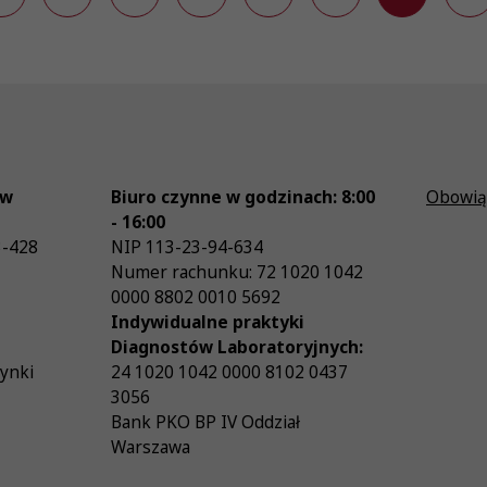
ów
Biuro czynne w godzinach: 8:00
Obowią
- 16:00
3-428
NIP
113-23-94-634
Numer rachunku: 72 1020 1042
0000 8802 0010 5692
Indywidualne praktyki
Diagnostów Laboratoryjnych:
zynki
24 1020 1042 0000 8102 0437
3056
Bank PKO BP IV Oddział
Warszawa