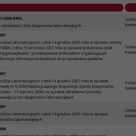
41/2006 KRDL
Uchwa
Kaden
skreślenia z listy diagnostów laboratoryjnych
007
ostów Laboratoryjnych z dnia 14 grudnia 2007 roku w sprawie zmiany
Uchwa
7 KRDL z dnia 15 września 2007 roku w sprawie pobierania opłat
Kadenc
przygotowywanie i przekazywanie jednostkom organizującym
onferencje informacji niezbędnych do przyznawania punktów
007
ostów Laboratoryjnych z dnia 14 grudnia 2007 roku w sprawie
Uchwa
chwały nr 5/2006 Nadzwyczajnego Krajowego Zjazdu Diagnostów
Kadenc
zawa – 13 stycznia 2006 r. w sprawie określenia sposobu
owego przez diagnostów laboratoryjnych
007
Uchwa
ostów Laboratoryjnych z dnia 14 grudnia 2007 roku w sprawie
Kadenc
agnostów laboratoryjnych
008