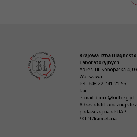
Krajowa Izba Diagnost
Laboratoryjnych
Adres:
ul. Konopacka 4
,
0
Warszawa
tel.:
+48 22 741 21 55
fax:
---
e-mail:
biuro@kidl.org.pl
Adres elektronicznej skr
podawczej na ePUAP:
/KIDL/kancelaria