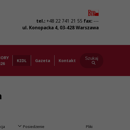
tel.:
+48 22 741 21 55
fax:
---
ul. Konopacka 4
,
03-428
Warszawa
BORY
Szukaj
KIDL
Gazeta
Kontakt
026
h
cja
Posiedzenie
Pliki