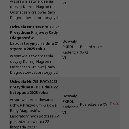
w sprawie zatwierdzenia
VI
decyzji Komisji Nagród i
Odznaczeń Krajowej Rady
Diagnostów Laboratoryjnych
Uchwała Nr 1908-P/VI/2025
Prezydium Krajowej Rady
Diagnostów
Uchwały
Laboratoryjnych z dnia 21
PKRDL -
Posiedzenie
stycznia 2025 roku
-
Kadencja
XXXI
w sprawie zatwierdzenia
VI
decyzji Komisji Nagród i
Odznaczeń Krajowej Rady
Diagnostów Laboratoryjnych
Uchwała Nr 761-P/VI/2023
Prezydium KRDL z dnia 22
listopada 2023 roku
Uchwały
w sprawie procedowania
PKRDL -
Treść
Posiedzenie XV
uchwał Prezydium Krajowej
Kadencja
Rady Diagnostów
VI
Laboratoryjnych podczas XV
posiedzenia w dniu 22
listopada 2023 r.