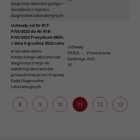
diagnosty laboratoryjnego i
skreślenia z rejestru
diagnostów laboratoryjnych
Uchwały od Nr 817-
P/VI/2023 do Nr 818-
P/VI/2023 Prezydium KRDL
z dnia 6 grudnia 2023 roku
Uchwały
w sprawie wpisu
PKRDL -
Posiedzenie
-
medycznego laboratorium
Kadencja
XVII
diagnostycznego do
VI
ewidencji laboratoriów
prowadzonej przez Krajową
Radę Diagnostów
Laboratoryjnych
7
8
9
10
11
12
13
1