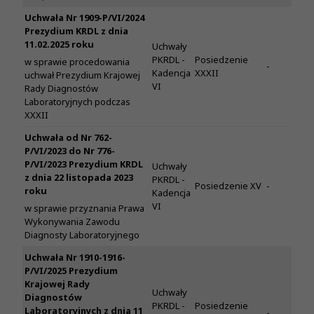
Uchwała Nr 1909-P/VI/2024
Prezydium KRDL z dnia
11.02.2025 roku
Uchwały
PKRDL -
Posiedzenie
w sprawie procedowania
-
Kadencja
XXXII
uchwał Prezydium Krajowej
VI
Rady Diagnostów
Laboratoryjnych podczas
XXXII
Uchwała od Nr 762-
P/VI/2023 do Nr 776-
P/VI/2023 Prezydium KRDL
Uchwały
z dnia 22 listopada 2023
PKRDL -
Posiedzenie XV
-
roku
Kadencja
VI
w sprawie przyznania Prawa
Wykonywania Zawodu
Diagnosty Laboratoryjnego
Uchwała Nr 1910-1916-
P/VI/2025 Prezydium
Krajowej Rady
Uchwały
Diagnostów
PKRDL -
Posiedzenie
Laboratoryjnych z dnia 11
-