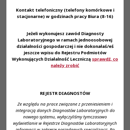
VI
diagnostycznego do
Kontakt telefoniczny (telefony komórkowe i
ewidencji laboratoriów
stacjonarne) w godzinach pracy Biura (8-16)
prowadzonej przez Krajową
Radę Diagnostów
Laboratoryjnych.
Jeżeli wykonujesz zawód Diagnosty
Uchwały od Nr 801-
Laboratoryjnego w ramach jednoosobowej
P/VI/2023 do Nr 803-
działalności gospodarczej i nie dokonałaś/eś
P/VI/2023 Prezydium KRDL
jeszcze wpisu do Rejestru Podmiotów
z dnia 22 listopada 2023
Uchwały
roku
Wykonujących Działalność Leczniczą
sprawdź, co
PKRDL -
Posiedzenie XV
-
należy zrobić
w sprawie wykreślenia
Kadencja
medycznego laboratorium
VI
diagnostycznego z ewidencji
laboratoriów prowadzonej
przez Krajową Radę
REJESTR DIAGNOSTÓW
Diagnostów Laboratoryjnych
Uchwała Nr 1941-1944-
Ze względu na prace związane z przeniesieniem i
P/VI/2025 Prezydium
integracją danych Diagnostów Laboratoryjnych do
Krajowej Rady
nowego systemu, wyłączyliśmy tymczasowo
Diagnostów
wyświetlanie w Rejestrze Diagnostów Laboratoryjnych
Laboratoryjnych z dnia 11
Uchwały
informacji w zakresie posiadanych specjalizacji. Po