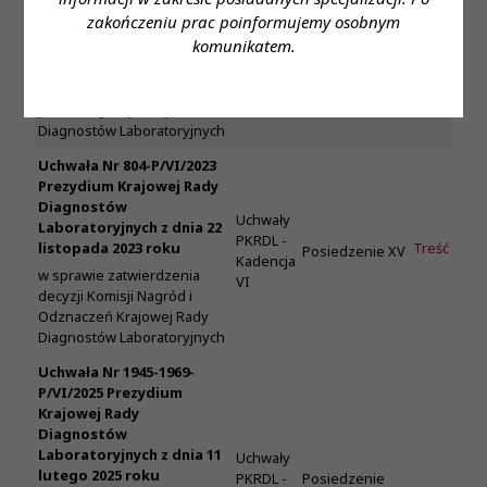
lutego 2025 r.
PKRDL -
Posiedzenie
-
zakończeniu prac poinformujemy osobnym
Kadencja
XXXII
w sprawie wykreślenia
komunikatem.
VI
medycznego laboratorium
diagnostycznego z ewidencji
laboratoriów prowadzonej
przez Krajową Radę
Diagnostów Laboratoryjnych
Uchwała Nr 804-P/VI/2023
Prezydium Krajowej Rady
Diagnostów
Uchwały
Laboratoryjnych z dnia 22
PKRDL -
listopada 2023 roku
Treść
Posiedzenie XV
Kadencja
w sprawie zatwierdzenia
VI
decyzji Komisji Nagród i
Odznaczeń Krajowej Rady
Diagnostów Laboratoryjnych
Uchwała Nr 1945-1969-
P/VI/2025 Prezydium
Krajowej Rady
Diagnostów
Laboratoryjnych z dnia 11
Uchwały
lutego 2025 roku
PKRDL -
Posiedzenie