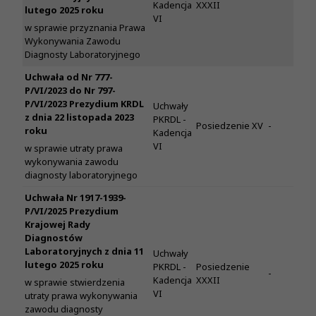
Kadencja
XXXII
lutego 2025 roku
VI
w sprawie przyznania Prawa
Wykonywania Zawodu
Diagnosty Laboratoryjnego
Uchwała od Nr 777-
P/VI/2023 do Nr 797-
P/VI/2023 Prezydium KRDL
Uchwały
z dnia 22 listopada 2023
PKRDL -
Posiedzenie XV
-
roku
Kadencja
VI
w sprawie utraty prawa
wykonywania zawodu
diagnosty laboratoryjnego
Uchwała Nr 1917-1939-
P/VI/2025 Prezydium
Krajowej Rady
Diagnostów
Laboratoryjnych z dnia 11
Uchwały
lutego 2025 roku
PKRDL -
Posiedzenie
-
Kadencja
XXXII
w sprawie stwierdzenia
VI
utraty prawa wykonywania
zawodu diagnosty