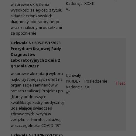
-
Kadencja
XXXII
w sprawie określenia
VI
wysokości zaległości z tytułu
składek członkowskich
diagnosty laboratoryjnego
wraz z należnymi odsetkami
za opóźnienie
Uchwała Nr 805-P/VI/2023
Prezydium Krajowej Rady
Diagnostów
Laboratoryjnych z dnia 2
grudnia 2023 r.
w sprawie akceptacji wyboru
Uchwały
najkorzystniejszych ofert na
PKRDL -
Posiedzenie
Treść
organizację seminariów w
Kadencja
XVI
ramach realizacji Projektu pn.
VI
„Kursy podnoszące
kwalifikacje kadry medycznej
udzielającej świadczeń
zdrowotnych, w tym w
związku z chorobą zakaźną,
w szczególności COVID-19”
Uchwała Nr 1970-P/VI/2025