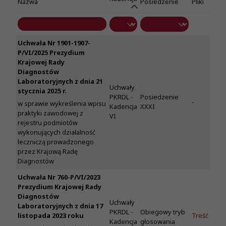
Nazwa
Posiedzenie
Pliki
Uchwała Nr 1901-1907-
P/VI/2025 Prezydium
Krajowej Rady
Diagnostów
Laboratoryjnych z dnia 21
Uchwały
stycznia 2025 r.
PKRDL -
Posiedzenie
-
w sprawie wykreślenia wpisu
Kadencja
XXXI
praktyki zawodowej z
VI
rejestru podmiotów
wykonujących działalność
leczniczą prowadzonego
przez Krajową Radę
Diagnostów
Uchwała Nr 760-P/VI/2023
Prezydium Krajowej Rady
Diagnostów
Uchwały
Laboratoryjnych z dnia 17
PKRDL -
Obiegowy tryb
listopada 2023 roku
Treść
Kadencja
głosowania