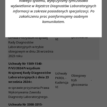
nowego systemu, wyłączyliśmy tymczasowo
diagnostów laboratoryjnych
wyświetlanie w Rejestrze Diagnostów Laboratoryjnych
Uchwała Nr 690-P/VI/2023
informacji w zakresie posiadanych specjalizacji. Po
Prezydium Krajowej Rady
zakończeniu prac poinformujemy osobnym
Diagnostów
komunikatem.
Laboratoryjnych z dnia 26
Uchwały
września 2023 roku
Obiegowy
PKRDL -
Treść
tryb
w sprawie procedowania
Kadencja
głosowania
uchwał Prezydium Krajowej
VI
Rady Diagnostów
Laboratoryjnych w trybie
obiegowym w dniu 26 września
2023 roku
Uchwały Nr 1509-1540-
P/VI/2024 Prezydium
Krajowej Rady Diagnostów
Uchwały
Obiegowy
Laboratoryjnych z dnia 23
PKRDL -
tryb
-
września 2024 r.
Kadencja
głosowania
VI
w sprawie przyznania Prawa
Wykonywania Zawodu
Diagnosty Laboratoryjnego.
Uchwała Nr 3308-3315-