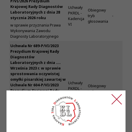
P/VI/2026 Prezydium
Krajowej Rady Diagnostów
Uchwały
Obiegowy
Laboratoryjnych z dnia 28
PKRDL -
tryb
-
stycznia 2026 roku
Kadencja
głosowania
VI
w sprawie przyznania Prawa
Wykonywania Zawodu
Diagnosty Laboratoryjnego
Uchwała Nr 689-P/VI/2023
Prezydium Krajowej Rady
Diagnostów
Laboratoryjnych z dnia ….
Września 2023 r. w sprawie
sprostowania oczywistej
omyłki pisarskiej zawartej w
Uchwały
Uchwale Nr 604-P/VI/2023
Obiegowy
PKRDL -
Prezydium Krajowej Rady
tryb
-
Kadencja
Diagnostów
głosowania
VI
Laboratoryjnych z dnia
w sprawie wpisu medycznego
laboratorium diagnostycznego
do ewidencji laboratoriów
prowadzonej przez Krajową
Radę Diagnostów