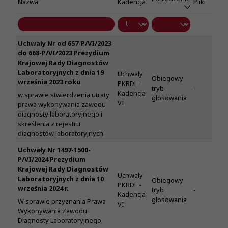
Nazwa
Kadencja
Pliki
Uchwały Nr od 657-P/VI/2023
do 668-P/VI/2023 Prezydium
Krajowej Rady Diagnostów
Laboratoryjnych z dnia 19
Uchwały
Obiegowy
września 2023 roku
PKRDL -
tryb
-
Kadencja
w sprawie stwierdzenia utraty
głosowania
VI
prawa wykonywania zawodu
diagnosty laboratoryjnego i
skreślenia z rejestru
diagnostów laboratoryjnych
Uchwały Nr 1497-1500-
P/VI/2024 Prezydium
Krajowej Rady Diagnostów
Uchwały
Laboratoryjnych z dnia 10
Obiegowy
PKRDL -
września 2024 r.
tryb
-
Kadencja
głosowania
W sprawie przyznania Prawa
VI
Wykonywania Zawodu
Diagnosty Laboratoryjnego