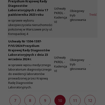
Prezydium Krajowej Rady
Diagnostów
Uchwały
Laboratoryjnych z dnia 17
Obiegowy
PKRDL -
października 2023 roku
Treść
tryb
Kadencja
głosowania
w sprawie wyboru
VI
ubezpieczyciela nieruchomości
położonej w Warszawie przy ul.
Konopackiej 4
Uchwały Nr 1594-1597-
P/VI/2024 Prezydium
Krajowej Rady Diagnostów
Laboratoryjnych z dnia 23
Uchwały
września 2024 r.
Obiegowy
PKRDL -
tryb
-
w sprawie wpisu medycznego
Kadencja
głosowania
laboratorium diagnostycznego
VI
do ewidencji laboratoriów
prowadzonej przez Krajową
Radę Diagnostów
Laboratoryjnych.
6
7
8
9
10
11
12
1