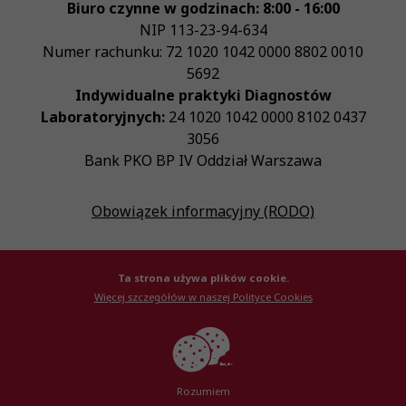
Biuro czynne w godzinach: 8:00 - 16:00
NIP
113-23-94-634
Numer rachunku: 72 1020 1042 0000 8802 0010
5692
Indywidualne praktyki Diagnostów
Laboratoryjnych:
24 1020 1042 0000 8102 0437
3056
Bank PKO BP IV Oddział Warszawa
Obowiązek informacyjny (RODO)
Ta strona używa plików cookie.
Więcej szczegółów w naszej Polityce Cookies
© Krajowa Izba Diagnostów Laboratoryjnych 2026
Created by
AlterPage
Rozumiem