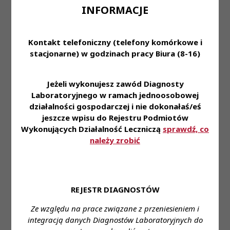
INFORMACJE
Laboratoryjnych.
Uchwała Nr 1508-P/VI/2024
Prezydium Krajowej Rady
Kontakt telefoniczny (telefony komórkowe i
Diagnostów
stacjonarne) w godzinach pracy Biura (8-16)
Laboratoryjnych z dnia 23
Uchwały
września 2024 r.
Obiegowy
PKRDL -
tryb
-
w sprawie procedowania
Kadencja
Jeżeli wykonujesz zawód Diagnosty
głosowania
uchwał Prezydium Krajowej
VI
Laboratoryjnego w ramach jednoosobowej
Rady Diagnostów
działalności gospodarczej i nie dokonałaś/eś
Laboratoryjnych w trybie
obiegowym w dniu 23 września
jeszcze wpisu do Rejestru Podmiotów
2024 r.
Wykonujących Działalność Leczniczą
sprawdź, co
należy zrobić
Uchwała Nr 3294-3307-
P/VI/2026 Prezydium
Krajowej Rady Diagnostów
Laboratoryjnych z dnia 28
Uchwały
Obiegowy
stycznia 2026 roku
PKRDL -
tryb
-
REJESTR DIAGNOSTÓW
Kadencja
w sprawie stwierdzenia utraty
głosowania
VI
prawa wykonywania zawodu
Ze względu na prace związane z przeniesieniem i
diagnosty laboratoryjnego i
integracją danych Diagnostów Laboratoryjnych do
skreślenia z rejestru