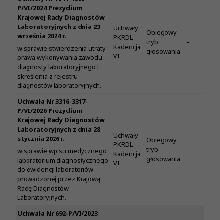
P/VI/2024 Prezydium
Krajowej Rady Diagnostów
Laboratoryjnych z dnia 23
Uchwały
Obiegowy
września 2024 r.
PKRDL -
tryb
-
Kadencja
w sprawie stwierdzenia utraty
głosowania
VI
prawa wykonywania zawodu
diagnosty laboratoryjnego i
skreślenia z rejestru
diagnostów laboratoryjnych.
Uchwała Nr 3316-3317-
P/VI/2026 Prezydium
Krajowej Rady Diagnostów
Laboratoryjnych z dnia 28
Uchwały
stycznia 2026 r.
Obiegowy
PKRDL -
tryb
-
w sprawie wpisu medycznego
Kadencja
głosowania
laboratorium diagnostycznego
VI
do ewidencji laboratoriów
prowadzonej przez Krajową
Radę Diagnostów
Laboratoryjnych.
Uchwała Nr 692-P/VI/2023