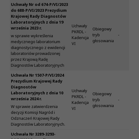
Uchwały Nr od 674-P/VI/2023
do 688-P/VI/2023 Prezydium
Krajowej Rady Diagnostów
Laboratoryjnych z dnia 19
Uchwały
września 2023 r.
Obiegowy
PKRDL -
tryb
-
w sprawie wykreślenia
Kadencja
głosowania
medycznego laboratorium
VI
diagnostycznego z ewidencji
laboratoriów prowadzonej
przez Krajową Radę
Diagnostów Laboratoryjnych
Uchwała Nr 1507-P/VI/2024
Prezydium Krajowej Rady
Diagnostów
Uchwały
Laboratoryjnych z dnia 10
Obiegowy
PKRDL -
września 2024 r.
tryb
-
Kadencja
głosowania
W sprawie zatwierdzenia
VI
decyzji Komisji Nagród i
Odznaczeń Krajowej Rady
Diagnostów Laboratoryjnych.
Uchwała Nr 3289-3293-