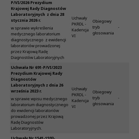
P/VI/2026 Prezydium
Krajowej Rady Diagnostów
Laboratoryjnych z dnia 28
Uchwały
stycznia 2026 r.
Obiegowy
PKRDL -
tryb
-
w sprawie wykreślenia
Kadencja
głosowania
medycznego laboratorium
VI
diagnostycznego z ewidencji
laboratoriów prowadzonej
przez Krajową Radę
Diagnostów Laboratoryjnych
Uchwała Nr 691-P/VI/2023
Prezydium Krajowej Rady
Diagnostów
Laboratoryjnych z dnia 26
Uchwały
września 2023 r.
Obiegowy
PKRDL -
tryb
-
w sprawie wpisu medycznego
Kadencja
głosowania
laboratorium diagnostycznego
VI
do ewidencji laboratoriów
prowadzonej przez Krajową
Radę Diagnostów
Laboratoryjnych.
Uchwały Nr 1541-1593-