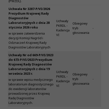
(PWZDL).
Uchwała Nr 3287-P/VI/2026
Prezydium Krajowej Rady
Diagnostów
Uchwały
Laboratoryjnych z dnia 28
Obiegowy
PKRDL -
stycznia 2026 roku
tryb
-
Kadencja
głosowania
w sprawie zatwierdzenia
VI
decyzji Komisji Nagród i
Odznaczeń Krajowej Rady
Diagnostów Laboratoryjnych
Uchwały Nr od 669-P/VI/2023
do 673-P/VI/2023 Prezydium
Krajowej Rady Diagnostów
Laboratoryjnych z dnia 19
Uchwały
września 2023 r.
Obiegowy
PKRDL -
tryb
-
w sprawie wpisu medycznego
Kadencja
głosowania
laboratorium diagnostycznego
VI
do ewidencji laboratoriów
prowadzonej przez Krajową
Radę Diagnostów
Laboratoryjnych.