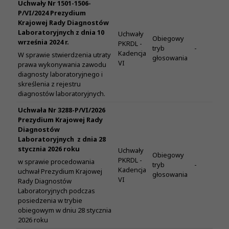
Uchwały Nr 1501-1506-
P/VI/2024 Prezydium
Krajowej Rady Diagnostów
Laboratoryjnych z dnia 10
Uchwały
Obiegowy
września 2024 r.
PKRDL -
tryb
-
Kadencja
W sprawie stwierdzenia utraty
głosowania
VI
prawa wykonywania zawodu
diagnosty laboratoryjnego i
skreślenia z rejestru
diagnostów laboratoryjnych.
Uchwała Nr 3288-P/VI/2026
Prezydium Krajowej Rady
Diagnostów
Laboratoryjnych z dnia 28
stycznia 2026 roku
Uchwały
Obiegowy
PKRDL -
w sprawie procedowania
tryb
-
Kadencja
uchwał Prezydium Krajowej
głosowania
VI
Rady Diagnostów
Laboratoryjnych podczas
posiedzenia w trybie
obiegowym w dniu 28 stycznia
2026 roku