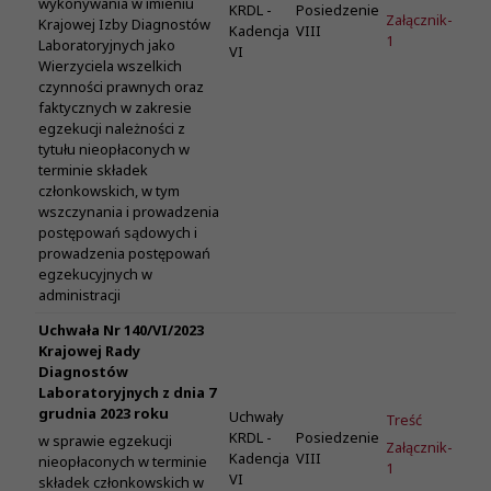
wykonywania w imieniu
KRDL -
Posiedzenie
Załącznik-
Krajowej Izby Diagnostów
Kadencja
VIII
1
Laboratoryjnych jako
VI
Wierzyciela wszelkich
czynności prawnych oraz
faktycznych w zakresie
egzekucji należności z
tytułu nieopłaconych w
terminie składek
członkowskich, w tym
wszczynania i prowadzenia
postępowań sądowych i
prowadzenia postępowań
egzekucyjnych w
administracji
Uchwała Nr 140/VI/2023
Krajowej Rady
Diagnostów
Laboratoryjnych z dnia 7
grudnia 2023 roku
Uchwały
Treść
KRDL -
Posiedzenie
w sprawie egzekucji
Załącznik-
Kadencja
VIII
nieopłaconych w terminie
1
VI
składek członkowskich w