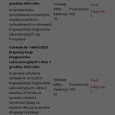
grudnia 2023 roku
Uchwały
Treść
KRDL -
Posiedzenie
w sprawie trybu
Załącznik-
Kadencja
VIII
sprostowania oczywistych
1
VI
omyłek pisarskich i
rachunkowych w uchwałach
Krajowej Rady Diagnostów
Laboratoryjnych i jej
Prezydium
Uchwała Nr 144/VI/2023
Krajowej Rady
Diagnostów
Laboratoryjnych z dnia 7
grudnia 2023 roku
w sprawie uchylenia
uchwały Nr 41/V/2019
Uchwały
Treść
Krajowej Rady Diagnostów
KRDL -
Posiedzenie
Załącznik-
Laboratoryjnych z dnia 2
Kadencja
VIII
1
kwietnia 2019 roku w
VI
sprawie ustalenia
wysokości opłaty za
wydanie decyzji w sprawie
drugiego i każdego