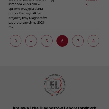
VI
2
listopada 2022 roku w
sprawie przyjęcia planu
dochodów i wydatków
Krajowej Izby Diagnostów
Laboratoryjnych na 2023
rok
2
3
4
5
6
7
8
Krajowa Izba Diagnostów Laboratoryjnych