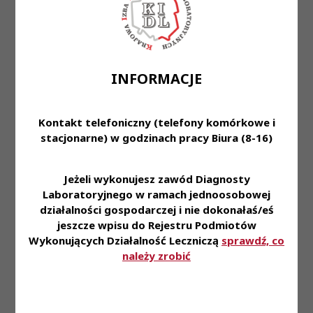
KRDL -
Posiedzenie
przekraczający 5 lat oraz
Załącznik-
Kadencja
VIII
osoby, która po ukończeniu
1
VI
studiów na kierunku
analityka medyczna lub
medycyna laboratoryjna nie
złożyła w okresie 5 lat od
INFORMACJE
ukończenia studiów
wniosku o przyznanie
prawa wykonywania
Kontakt telefoniczny (telefony komórkowe i
zawodu diagnosty
stacjonarne) w godzinach pracy Biura (8-16)
laboratoryjnego oraz w
sprawie ustalenia
programu przeszkolenia
Jeżeli wykonujesz zawód Diagnosty
Uchwała Nr 137/VI/2023
Laboratoryjnego w ramach jednoosobowej
Krajowej Rady
działalności gospodarczej i nie dokonałaś/eś
Diagnostów
Uchwały
Treść
jeszcze wpisu do Rejestru Podmiotów
Laboratoryjnych z dnia 7
KRDL -
Posiedzenie
grudnia 2023 roku
Wykonujących Działalność Leczniczą
sprawdź, co
Załącznik-
Kadencja
VIII
1
należy zrobić
w sprawie upoważnienia
VI
Prezesa KRDL do udzielania
i wypowiadania
pełnomocnictw