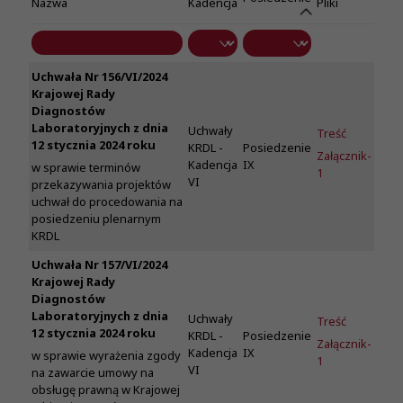
Nazwa
Kadencja
Pliki
Uchwała Nr 156/VI/2024
Krajowej Rady
Diagnostów
Laboratoryjnych z dnia
Uchwały
Treść
12 stycznia 2024 roku
KRDL -
Posiedzenie
Załącznik-
Kadencja
IX
w sprawie terminów
1
VI
przekazywania projektów
uchwał do procedowania na
posiedzeniu plenarnym
KRDL
Uchwała Nr 157/VI/2024
Krajowej Rady
Diagnostów
Laboratoryjnych z dnia
Uchwały
Treść
12 stycznia 2024 roku
KRDL -
Posiedzenie
Załącznik-
Kadencja
IX
w sprawie wyrażenia zgody
1
VI
na zawarcie umowy na
obsługę prawną w Krajowej