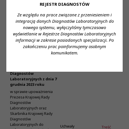
Uchwała Nr 138/VI/2023
REJESTR DIAGNOSTÓW
Krajowej Rady
Diagnostów
Ze względu na prace związane z przeniesieniem i
Laboratoryjnych z dnia 7
Uchwały
Treść
integracją danych Diagnostów Laboratoryjnych do
grudnia 2023 roku
KRDL -
Posiedzenie
nowego systemu, wyłączyliśmy tymczasowo
Załącznik-
Kadencja
VIII
w sprawie szczegółowych
1
wyświetlanie w Rejestrze Diagnostów Laboratoryjnych
VI
zasad gospodarki
informacji w zakresie posiadanych specjalizacji. Po
finansowej Krajowej Izby
zakończeniu prac poinformujemy osobnym
Diagnostów
komunikatem.
Laboratoryjnych
Uchwała Nr 139/VI/2023
Krajowej Rady
Diagnostów
Laboratoryjnych z dnia 7
grudnia 2023 roku
w sprawie upoważnienia
Prezesa Krajowej Rady
Diagnostów
Laboratoryjnych oraz
Skarbnika Krajowej Rady
Diagnostów
Laboratoryjnych do
Uchwały
Treść