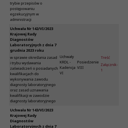
trybie przepisów o
postępowaniu
egzekucyjnym w
administracji
Uchwała Nr 142/VI/2023
Krajowej Rady
Diagnostów
Laboratoryjnych z dnia 7
grudnia 2023 roku
Uchwały
Treść
w sprawie określania zasad
KRDL -
Posiedzenie
i trybu wydawania
Załącznik-
Kadencja
VIII
zaświadczeń o posiadanych
1
VI
kwalifikacjach do
wykonywania zawodu
diagnosty laboratoryjnego
oraz zasad uznawania
kwalifikacji w zawodzie
diagnosty laboratoryjnego
Uchwała Nr 143/VI/2023
Krajowej Rady
Diagnostów
Laboratoryjnych z dnia 7