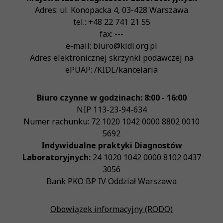
Adres:
ul. Konopacka 4
,
03-428
Warszawa
tel.:
+48 22 741 21 55
fax:
---
e-mail:
biuro@kidl.org.pl
Adres elektronicznej skrzynki podawczej na
ePUAP:
/KIDL/kancelaria
Biuro czynne w godzinach: 8:00 - 16:00
NIP
113-23-94-634
Numer rachunku: 72 1020 1042 0000 8802 0010
5692
Indywidualne praktyki Diagnostów
Laboratoryjnych:
24 1020 1042 0000 8102 0437
3056
Bank PKO BP IV Oddział Warszawa
Obowiązek informacyjny (RODO)