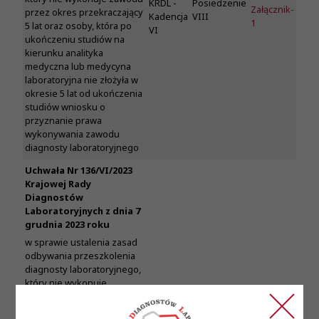
KRDL -
Posiedzenie
Załącznik-
przez okres przekraczający
Kadencja
VIII
1
5 lat oraz osoby, która po
VI
ukończeniu studiów na
kierunku analityka
medyczna lub medycyna
laboratoryjna nie złożyła w
okresie 5 lat od ukończenia
studiów wniosku o
przyznanie prawa
wykonywania zawodu
diagnosty laboratoryjnego
Uchwała Nr 136/VI/2023
Krajowej Rady
Diagnostów
Laboratoryjnych z dnia 7
grudnia 2023 roku
w sprawie ustalenia zasad
odbywania przeszkolenia
diagnosty laboratoryjnego,
który nie wykonuje
czynności medycyny
Uchwały
Treść
laboratoryjnej przez okres