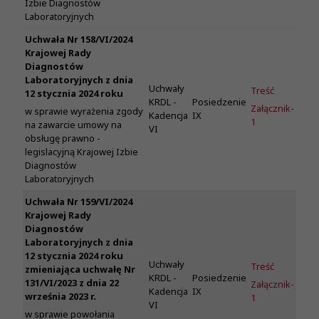
Izbie Diagnostów
Laboratoryjnych
Uchwała Nr 158/VI/2024
Krajowej Rady
Diagnostów
Laboratoryjnych z dnia
Uchwały
Treść
12 stycznia 2024 roku
KRDL -
Posiedzenie
Załącznik-
w sprawie wyrażenia zgody
Kadencja
IX
1
na zawarcie umowy na
VI
obsługę prawno -
legislacyjną Krajowej Izbie
Diagnostów
Laboratoryjnych
Uchwała Nr 159/VI/2024
Krajowej Rady
Diagnostów
Laboratoryjnych z dnia
12 stycznia 2024 roku
Uchwały
Treść
zmieniająca uchwałę Nr
KRDL -
Posiedzenie
131/VI/2023 z dnia 22
Załącznik-
Kadencja
IX
września 2023 r.
1
VI
w sprawie powołania