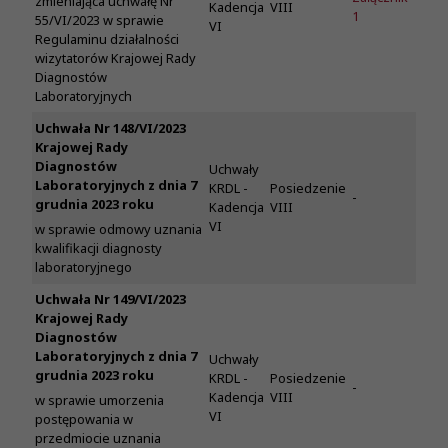
zmieniająca uchwałę Nr
Kadencja
VIII
1
55/VI/2023 w sprawie
VI
Regulaminu działalności
wizytatorów Krajowej Rady
Diagnostów
Laboratoryjnych
Uchwała Nr 148/VI/2023
Krajowej Rady
Diagnostów
Uchwały
Laboratoryjnych z dnia 7
KRDL -
Posiedzenie
-
grudnia 2023 roku
Kadencja
VIII
VI
w sprawie odmowy uznania
kwalifikacji diagnosty
laboratoryjnego
Uchwała Nr 149/VI/2023
Krajowej Rady
Diagnostów
Laboratoryjnych z dnia 7
Uchwały
grudnia 2023 roku
KRDL -
Posiedzenie
-
Kadencja
VIII
w sprawie umorzenia
VI
postępowania w
przedmiocie uznania