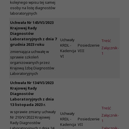
kolejnego wpisu tej samej
osoby na listę diagnostów
laboratoryjnych
Uchwała Nr 145/VI/2023
Krajowej Rady
Diagnostów
Laboratoryjnych z dnia 7
Uchwały
Treść
grudnia 2023 roku
KRDL -
Posiedzenie
Załącznik-
Kadencja
VIII
zmieniająca uchwałę w
1
VI
sprawie szkoleń
organizowanych przez
Krajową Izbę Diagnostów
Laboratoryjnych
Uchwała Nr 134/VI/2023
Krajowej Rady
Diagnostów
Laboratoryjnych z dnia
13 listopada 2023 r.
Treść
w sprawie zmiany uchwały
Uchwały
Załącznik-
Nr 210/V/2022 Krajowej
KRDL -
Posiedzenie
1
Rady Diagnostów
Kadencja
VII
Załącznik-
Laboratoryjnych z dnia 24