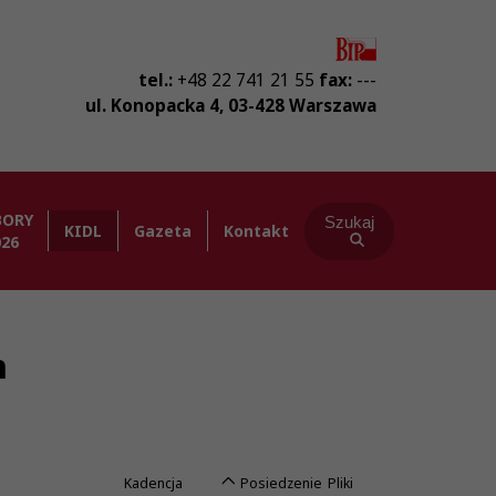
tel.:
+48 22 741 21 55
fax:
---
ul. Konopacka 4
,
03-428
Warszawa
BORY
Szukaj
KIDL
Gazeta
Kontakt
026
h
Kadencja
Posiedzenie
Pliki