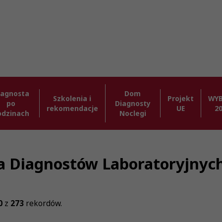
iagnosta
Dom
Szkolenia i
Projekt
WY
po
Diagnosty
rekomendacje
UE
2
odzinach
Noclegi
zba Diagnostów Laboratoryjnyc
0
z
273
rekordów.