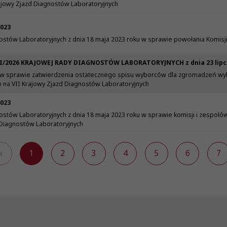
ajowy Zjazd Diagnostów Laboratoryjnych
2023
stów Laboratoryjnych z dnia 18 maja 2023 roku w sprawie powołania Komisji
/2026 KRAJOWEJ RADY DIAGNOSTÓW LABORATORYJNYCH z dnia 23 lipca 
 w sprawie zatwierdzenia ostatecznego spisu wyborców dla zgromadzeń wy
na VII Krajowy Zjazd Diagnostów Laboratoryjnych
2023
ostów Laboratoryjnych z dnia 18 maja 2023 roku w sprawie komisji i zespoł
Diagnostów Laboratoryjnych
«
1
2
3
4
5
6
7