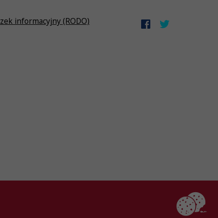
zek informacyjny (RODO)
Created by
AlterPage