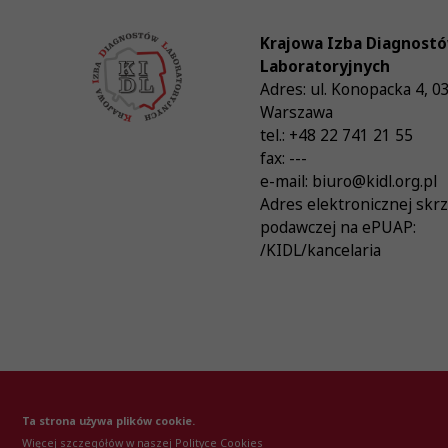
Krajowa Izba Diagnost
Laboratoryjnych
Adres:
ul. Konopacka 4
,
0
Warszawa
tel.:
+48 22 741 21 55
fax:
---
e-mail:
biuro@kidl.org.pl
Adres elektronicznej skr
podawczej na ePUAP:
/KIDL/kancelaria
© Krajowa Izba Diagnostów Laboratoryjnych 20
Ta strona używa plików cookie.
Więcej szczegółów w naszej Polityce Cookies