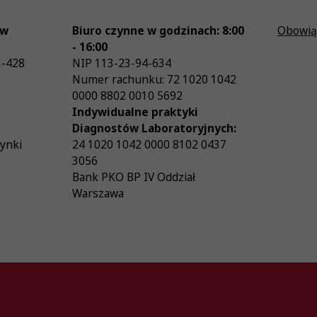
ów
Biuro czynne w godzinach: 8:00
Obowią
- 16:00
3-428
NIP
113-23-94-634
Numer rachunku: 72 1020 1042
0000 8802 0010 5692
Indywidualne praktyki
Diagnostów Laboratoryjnych:
zynki
24 1020 1042 0000 8102 0437
3056
Bank PKO BP IV Oddział
Warszawa
26