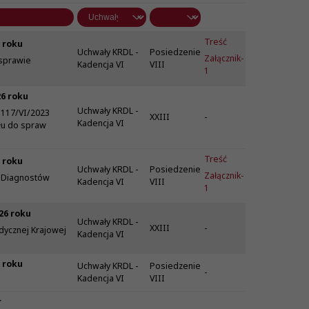
Treść
 roku
Uchwały KRDL -
Posiedzenie
Załącznik-
 sprawie
Kadencja VI
VIII
1
26 roku
Uchwały KRDL -
 117/VI/2023
XXIII
-
Kadencja VI
łu do spraw
Treść
 roku
Uchwały KRDL -
Posiedzenie
Załącznik-
y Diagnostów
Kadencja VI
VIII
1
26 roku
Uchwały KRDL -
XXIII
-
dycznej Krajowej
Kadencja VI
 roku
Uchwały KRDL -
Posiedzenie
-
Kadencja VI
VIII
r