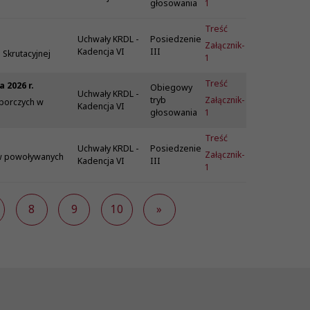
głosowania
1
Treść
Uchwały KRDL -
Posiedzenie
Załącznik-
Kadencja VI
III
 Skrutacyjnej
1
Treść
2026 r.
Obiegowy
Uchwały KRDL -
tryb
Załącznik-
borczych w
Kadencja VI
głosowania
1
Treść
Uchwały KRDL -
Posiedzenie
Załącznik-
ów powoływanych
Kadencja VI
III
1
8
9
10
»