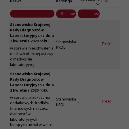
Nazwa
Kadencja
Pliki
Stanowisko Krajowej
Rady Diagnostów
Laboratoryjnych z dnia
2 kwietnia 2020 roku
Stanowiska
Treść
-
KRDL
w sprawie nieuchwalenia
do chwili obecnej ustawy
o medycynie
laboratoryjnej
Stanowisko Krajowej
Rady Diagnostów
Laboratoryjnych z dnia
2 kwietnia 2020 roku
w sprawie przekazania
Stanowiska
Treść
-
dodatkowych środków
KRDL
finansowych na rzecz
diagnostów
laboratoryjnych
biorących udział w walce