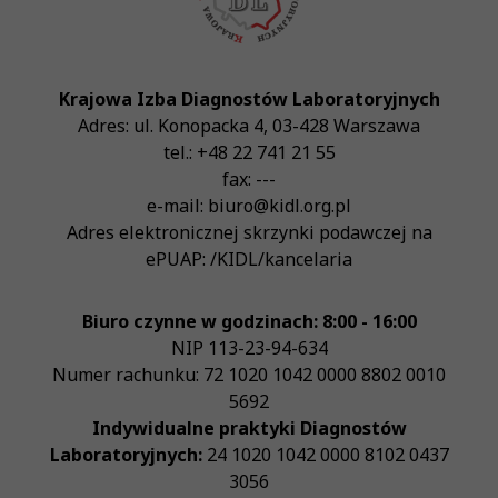
Krajowa Izba Diagnostów Laboratoryjnych
Adres:
ul. Konopacka 4
,
03-428
Warszawa
tel.:
+48 22 741 21 55
fax:
---
e-mail:
biuro@kidl.org.pl
Adres elektronicznej skrzynki podawczej na
ePUAP:
/KIDL/kancelaria
Biuro czynne w godzinach: 8:00 - 16:00
NIP
113-23-94-634
Numer rachunku: 72 1020 1042 0000 8802 0010
5692
Indywidualne praktyki Diagnostów
Laboratoryjnych:
24 1020 1042 0000 8102 0437
3056