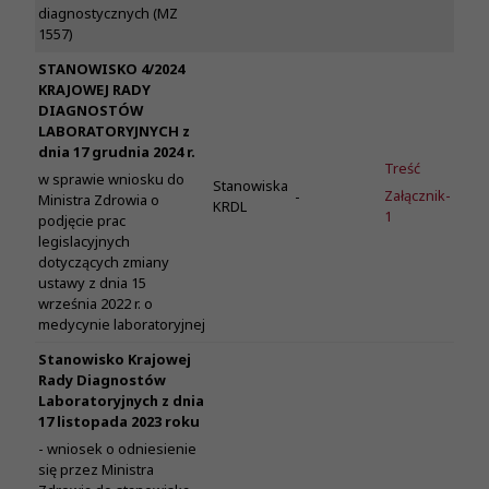
diagnostycznych (MZ
1557)
STANOWISKO 4/2024
KRAJOWEJ RADY
DIAGNOSTÓW
LABORATORYJNYCH z
dnia 17 grudnia 2024 r.
Treść
w sprawie wniosku do
Stanowiska
Załącznik-
-
Ministra Zdrowia o
KRDL
1
podjęcie prac
legislacyjnych
dotyczących zmiany
ustawy z dnia 15
września 2022 r. o
medycynie laboratoryjnej
Stanowisko Krajowej
Rady Diagnostów
Laboratoryjnych z dnia
17 listopada 2023 roku
- wniosek o odniesienie
się przez Ministra