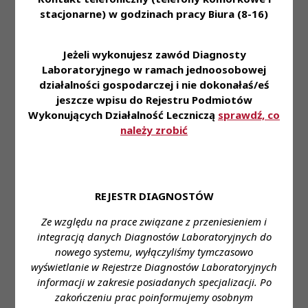
STANOWISKO 6/2024
stacjonarne) w godzinach pracy Biura (8-16)
KRAJOWEJ RADY
DIAGNOSTÓW
LABORATORYJNYCH z
Treść
Jeżeli wykonujesz zawód Diagnosty
dnia 17 grudnia 2024
Stanowiska
-
Załącznik-
roku
Laboratoryjnego w ramach jednoosobowej
KRDL
1
działalności gospodarczej i nie dokonałaś/eś
w sprawie poparcia
inicjatywy wprowadzenia
jeszcze wpisu do Rejestru Podmiotów
przedmiotu „Edukacja
Wykonujących Działalność Leczniczą
sprawdź, co
zdrowotna”
należy zrobić
STANOWISKO 7/2024
KRAJOWEJ RADY
DIAGNOSTÓW
LABORATORYJNYCH z
REJESTR DIAGNOSTÓW
dnia 17 grudnia 2024
Treść
roku
Stanowiska
Ze względu na prace związane z przeniesieniem i
Załącznik-
-
w sprawie wniosku do
KRDL
integracją danych Diagnostów Laboratoryjnych do
1
Ministra Zdrowia o
nowego systemu, wyłączyliśmy tymczasowo
podjęcie pilnych prac nad
wyświetlanie w Rejestrze Diagnostów Laboratoryjnych
projektem ustawy
dotyczącej wykonywania
informacji w zakresie posiadanych specjalizacji. Po
badan genetycznych i
zakończeniu prac poinformujemy osobnym
biobankowania