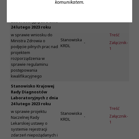
komunikatem.
Stanowisko Krajowej
Rady Diagnostów
Laboratoryjnych z dnia
24 lutego 2023 roku
Treść
w sprawie wniosku do
Stanowiska
Ministra Zdrowia o
-
Załącznik-
KRDL
podjęcie pilnych prac nad
1
projektem
rozporządzenia w
sprawie regulaminu
postępowania
kwalifikacyjnego
Stanowisko Krajowej
Rady Diagnostów
Laboratoryjnych z dnia
24 lutego 2023 roku
Treść
w sprawie projektu
Stanowiska
Załącznik-
-
Naczelnej Rady
KRDL
1
Lekarskiej ustawy o
systemie rejestracji
zdarzeń niepożądanych i