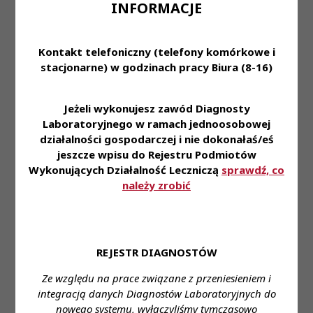
INFORMACJE
Uchwały od Nr 210/1-P/IV/2018
PKRDL -
Uchwały
do Nr 210/11-P/IV/2018 PKRDL
Kadencja IV
PKRDL -
z dnia 13 września 2018 roku
-
-
Kadencja
Kontakt telefoniczny (telefony komórkowe i
Posiedzenie
w sprawie skreślenia z listy
IV
stacjonarne) w godzinach pracy Biura (8-16)
XLVII
diagnostów laboratoryjnych;
Uchwała Nr 211/IV/2018
Jeżeli wykonujesz zawód Diagnosty
Prezydium Krajowej Rady
Diagnostów Laboratoryjnych
Laboratoryjnego w ramach jednoosobowej
z dnia 13 września 2018 r.
działalności gospodarczej i nie dokonałaś/eś
w sprawie zmiany uchwały Nr
jeszcze wpisu do Rejestru Podmiotów
54-P/II/2009 z dnia 19 czerwca
Wykonujących Działalność Leczniczą
sprawdź, co
PKRDL -
2009 roku Prezydium Krajowej
Uchwały
należy zrobić
Kadencja IV
Rady Diagnostów
PKRDL -
Treść
-
Laboratoryjnych zmieniającą
Kadencja
Posiedzenie
uchwałę Nr 36-P/II/2008
IV
XLVII
Prezydium Krajowej Rady
Diagnostów Laboratoryjnych z
REJESTR DIAGNOSTÓW
dnia 3 listopada 2008 roku w
sprawie ustalenia wzoru
Ze względu na prace związane z przeniesieniem i
dokumentu „WNIOSEK O WPIS
integracją danych Diagnostów Laboratoryjnych do
NA LISTĘ DIAGNOSTÓW
nowego systemu, wyłączyliśmy tymczasowo
LABORATORYJNYCH“;