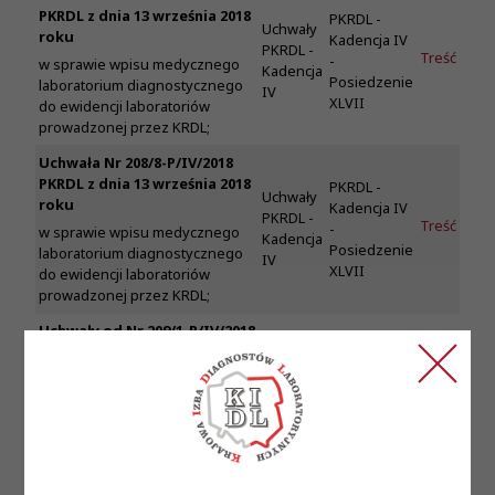
PKRDL z dnia 13 września 2018
PKRDL -
Uchwały
roku
Kadencja IV
PKRDL -
Treść
-
w sprawie wpisu medycznego
Kadencja
Posiedzenie
laboratorium diagnostycznego
IV
XLVII
do ewidencji laboratoriów
prowadzonej przez KRDL;
Uchwała Nr 208/8-P/IV/2018
PKRDL z dnia 13 września 2018
PKRDL -
Uchwały
roku
Kadencja IV
PKRDL -
Treść
-
w sprawie wpisu medycznego
Kadencja
Posiedzenie
laboratorium diagnostycznego
IV
XLVII
do ewidencji laboratoriów
prowadzonej przez KRDL;
Uchwały od Nr 209/1-P/IV/2018
do Nr 209/122-P/IV/2018 PKRDL
PKRDL -
z dnia 13 września 2018 roku
Uchwały
Kadencja IV
PKRDL -
w sprawie stwierdzenia Prawa
-
-
Kadencja
Wykonywania Zawodu
Posiedzenie
IV
Diagnosty Laboratoryjnego i
XLVII
wpisu na listę diagnostów
laboratoryjnych;