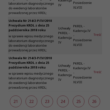
Kadencja
Posiedzenie
laboratorium diagnostycznego
IV
XLVIII
do ewidencji laboratoriów
prowadzonej przez KRDL;
Uchwała Nr 214/2-P/IV/2018
Prezydium KRDL z dnia 25
PKRDL -
Uchwały
października 2018 roku
Kadencja IV
PKRDL -
Treść
-
w sprawie wpisu medycznego
Kadencja
Posiedzenie
laboratorium diagnostycznego
IV
XLVIII
do ewidencji laboratoriów
prowadzonej przez KRDL;
Uchwała Nr 214/3-P/IV/2018
Prezydium KRDL z dnia 25
PKRDL -
Uchwały
października 2018 roku
Kadencja IV
PKRDL -
Treść
-
w sprawie wpisu medycznego
Kadencja
Posiedzenie
laboratorium diagnostycznego
IV
XLVIII
do ewidencji laboratoriów
prowadzonej przez KRDL;
0
21
22
23
24
25
26
2