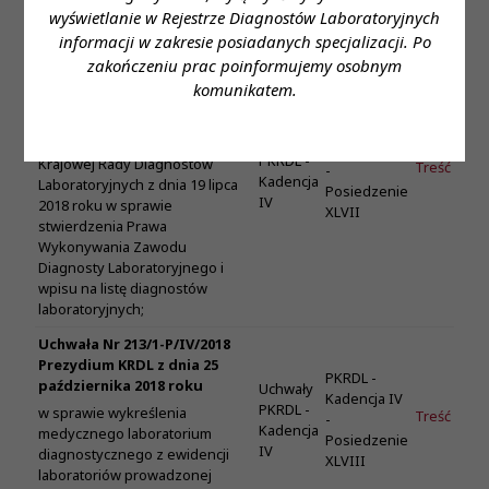
wyświetlanie w Rejestrze Diagnostów Laboratoryjnych
Uchwała nr 212/IV/2018
informacji w zakresie posiadanych specjalizacji. Po
Prezydium Krajowej Rady
zakończeniu prac poinformujemy osobnym
Diagnostów Laboratoryjnych
komunikatem.
z dnia 13 września 2018 roku
w sprawie uchylenia Uchwały nr
PKRDL -
Uchwały
205/236-P/IV/2018 Prezydium
Kadencja IV
PKRDL -
Krajowej Rady Diagnostów
Treść
-
Kadencja
Laboratoryjnych z dnia 19 lipca
Posiedzenie
IV
2018 roku w sprawie
XLVII
stwierdzenia Prawa
Wykonywania Zawodu
Diagnosty Laboratoryjnego i
wpisu na listę diagnostów
laboratoryjnych;
Uchwała Nr 213/1-P/IV/2018
Prezydium KRDL z dnia 25
PKRDL -
października 2018 roku
Uchwały
Kadencja IV
PKRDL -
w sprawie wykreślenia
Treść
-
Kadencja
medycznego laboratorium
Posiedzenie
IV
diagnostycznego z ewidencji
XLVIII
laboratoriów prowadzonej