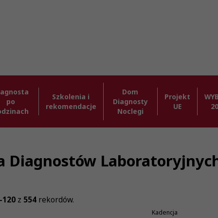
iagnosta
Dom
Szkolenia i
Projekt
WY
po
Diagnosty
rekomendacje
UE
2
odzinach
Noclegi
zba Diagnostów Laboratoryjnyc
-120
z
554
rekordów.
Kadencja