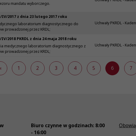
 wzoru mandatu wyborczego.
/IV/2017 z dnia 23 lutego 2017 roku
Uchwały PKRDL - Kaden
dycznego laboratorium diagnostycznego do
iów prowadzonej przez KRDL;
/IV/2018 PKRDL z dnia 24 maja 2018 roku
Uchwały PKRDL - Kaden
ia medycznego laboratorium diagnostycznego z
iów prowadzonej przez KRDL;
«
1
2
3
4
5
6
7
ów
Biuro czynne w godzinach: 8:00
Obowią
- 16:00