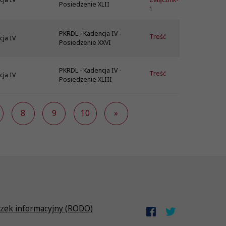
Posiedzenie XLII
1
PKRDL - Kadencja IV -
Treść
cja IV
Posiedzenie XXVI
PKRDL - Kadencja IV -
Treść
cja IV
Posiedzenie XLIII
8
9
10
»
zek informacyjny (RODO)