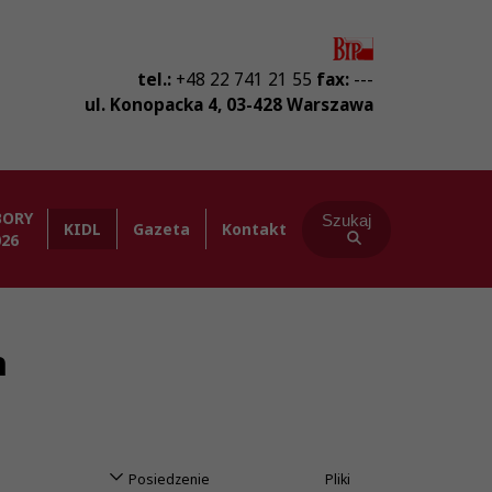
tel.:
+48 22 741 21 55
fax:
---
ul. Konopacka 4
,
03-428
Warszawa
BORY
Szukaj
KIDL
Gazeta
Kontakt
026
h
Posiedzenie
Pliki