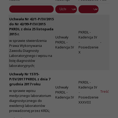
Uchwała Nr 42/1-P/IV/2015
do Nr 42/99-P/IV/2015
PKRDL z dnia 25 listopada
PKRDL -
2015 r.
Uchwały
Kadencja IV
w sprawie stwierdzenia
PKRDL -
-
-
Prawa Wykonywania
Kadencja IV
Posiedzenie
Zawodu Diagnosty
X
Laboratoryjnego i wpisu na
listę diagnostów
laboratoryjnych;
Uchwały Nr 157/5-
P/IV/2017 PKRDL z dnia 7
PKRDL -
grudnia 2017 roku
Uchwały
Kadencja IV
w sprawie wpisu
Treść
PKRDL -
-
medycznego laboratorium
Kadencja IV
Posiedzenie
diagnostycznego do
XXXVIII
ewidencji laboratoriów
prowadzonej przez KRDL;