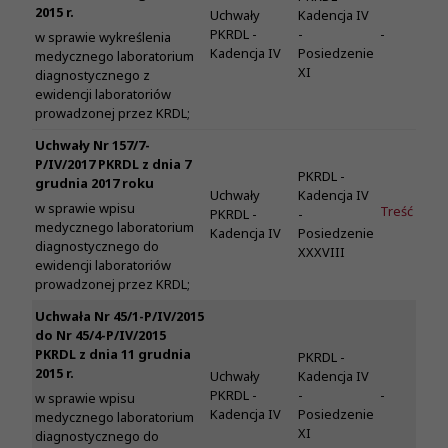
2015 r.
Uchwały
Kadencja IV
PKRDL -
-
-
w sprawie wykreślenia
Kadencja IV
Posiedzenie
medycznego laboratorium
XI
diagnostycznego z
ewidencji laboratoriów
prowadzonej przez KRDL;
Uchwały Nr 157/7-
P/IV/2017 PKRDL z dnia 7
PKRDL -
grudnia 2017 roku
Uchwały
Kadencja IV
w sprawie wpisu
Treść
PKRDL -
-
medycznego laboratorium
Kadencja IV
Posiedzenie
diagnostycznego do
XXXVIII
ewidencji laboratoriów
prowadzonej przez KRDL;
Uchwała Nr 45/1-P/IV/2015
do Nr 45/4-P/IV/2015
PKRDL z dnia 11 grudnia
PKRDL -
2015 r.
Uchwały
Kadencja IV
PKRDL -
-
-
w sprawie wpisu
Kadencja IV
Posiedzenie
medycznego laboratorium
XI
diagnostycznego do