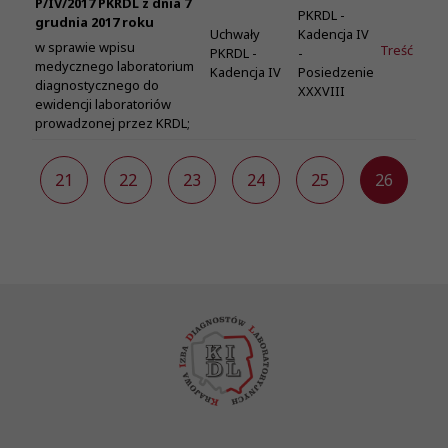
P/IV/2017 PKRDL z dnia 7
PKRDL -
grudnia 2017 roku
Uchwały
Kadencja IV
w sprawie wpisu
Treść
PKRDL -
-
medycznego laboratorium
Kadencja IV
Posiedzenie
diagnostycznego do
XXXVIII
ewidencji laboratoriów
prowadzonej przez KRDL;
0
21
22
23
24
25
26
2