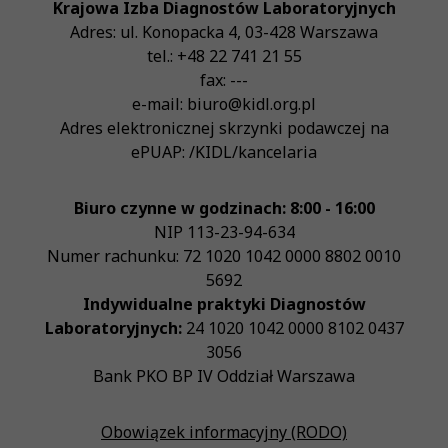
Krajowa Izba Diagnostów Laboratoryjnych
Adres:
ul. Konopacka 4
,
03-428
Warszawa
tel.:
+48 22 741 21 55
fax:
---
e-mail:
biuro@kidl.org.pl
Adres elektronicznej skrzynki podawczej na
ePUAP:
/KIDL/kancelaria
Biuro czynne w godzinach: 8:00 - 16:00
NIP
113-23-94-634
Numer rachunku: 72 1020 1042 0000 8802 0010
5692
Indywidualne praktyki Diagnostów
Laboratoryjnych:
24 1020 1042 0000 8102 0437
3056
Bank PKO BP IV Oddział Warszawa
Obowiązek informacyjny (RODO)