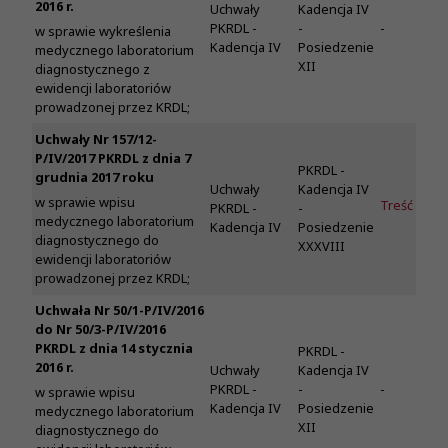
2016 r.
Uchwały
Kadencja IV
PKRDL -
-
-
w sprawie wykreślenia
Kadencja IV
Posiedzenie
medycznego laboratorium
XII
diagnostycznego z
ewidencji laboratoriów
prowadzonej przez KRDL;
Uchwały Nr 157/12-
P/IV/2017 PKRDL z dnia 7
PKRDL -
grudnia 2017 roku
Uchwały
Kadencja IV
w sprawie wpisu
Treść
PKRDL -
-
medycznego laboratorium
Kadencja IV
Posiedzenie
diagnostycznego do
XXXVIII
ewidencji laboratoriów
prowadzonej przez KRDL;
Uchwała Nr 50/1-P/IV/2016
do Nr 50/3-P/IV/2016
PKRDL z dnia 14 stycznia
PKRDL -
2016 r.
Uchwały
Kadencja IV
PKRDL -
-
-
w sprawie wpisu
Kadencja IV
Posiedzenie
medycznego laboratorium
XII
diagnostycznego do