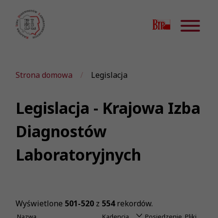
Strona domowa
Legislacja
Legislacja - Krajowa Izba
Diagnostów
Laboratoryjnych
Wyświetlone
501-520
z
554
rekordów.
Nazwa
Kadencja
Posiedzenie
Pliki