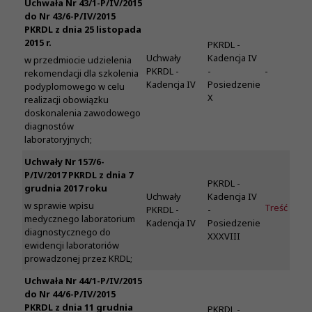
Uchwała Nr 43/1-P/IV/2015
do Nr 43/6-P/IV/2015
PKRDL z dnia 25 listopada
2015 r.
PKRDL -
Uchwały
Kadencja IV
w przedmiocie udzielenia
PKRDL -
-
-
rekomendacji dla szkolenia
Kadencja IV
Posiedzenie
podyplomowego w celu
X
realizacji obowiązku
doskonalenia zawodowego
diagnostów
laboratoryjnych;
Uchwały Nr 157/6-
P/IV/2017 PKRDL z dnia 7
PKRDL -
grudnia 2017 roku
Uchwały
Kadencja IV
w sprawie wpisu
Treść
PKRDL -
-
medycznego laboratorium
Kadencja IV
Posiedzenie
diagnostycznego do
XXXVIII
ewidencji laboratoriów
prowadzonej przez KRDL;
Uchwała Nr 44/1-P/IV/2015
do Nr 44/6-P/IV/2015
PKRDL z dnia 11 grudnia
PKRDL -