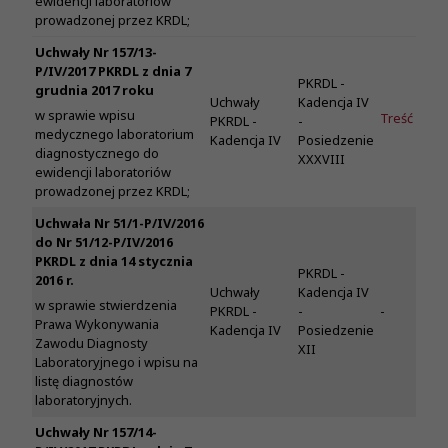
ewidencji laboratoriów
prowadzonej przez KRDL;
Uchwały Nr 157/13-
P/IV/2017 PKRDL z dnia 7
PKRDL -
grudnia 2017 roku
Uchwały
Kadencja IV
w sprawie wpisu
Treść
PKRDL -
-
medycznego laboratorium
Kadencja IV
Posiedzenie
diagnostycznego do
XXXVIII
ewidencji laboratoriów
prowadzonej przez KRDL;
Uchwała Nr 51/1-P/IV/2016
do Nr 51/12-P/IV/2016
PKRDL z dnia 14 stycznia
PKRDL -
2016 r.
Uchwały
Kadencja IV
w sprawie stwierdzenia
PKRDL -
-
-
Prawa Wykonywania
Kadencja IV
Posiedzenie
Zawodu Diagnosty
XII
Laboratoryjnego i wpisu na
listę diagnostów
laboratoryjnych.
Uchwały Nr 157/14-