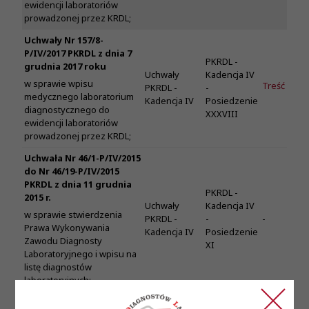
ewidencji laboratoriów
prowadzonej przez KRDL;
Uchwały Nr 157/8-
P/IV/2017 PKRDL z dnia 7
PKRDL -
grudnia 2017 roku
Uchwały
Kadencja IV
w sprawie wpisu
Treść
PKRDL -
-
medycznego laboratorium
Kadencja IV
Posiedzenie
diagnostycznego do
XXXVIII
ewidencji laboratoriów
prowadzonej przez KRDL;
Uchwała Nr 46/1-P/IV/2015
do Nr 46/19-P/IV/2015
PKRDL z dnia 11 grudnia
PKRDL -
2015 r.
Uchwały
Kadencja IV
w sprawie stwierdzenia
PKRDL -
-
-
Prawa Wykonywania
Kadencja IV
Posiedzenie
Zawodu Diagnosty
XI
Laboratoryjnego i wpisu na
listę diagnostów
laboratoryjnych;
Uchwały Nr 157/9-