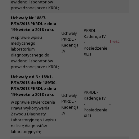
ewidencji laboratoriów
prowadzonej przez KRDL;
Uchwały Nr 188/7-
P/IV/2018 PKRDL z dnia
19 kwietnia 2018 roku
PKRDL -
Uchwały
Kadencja IV
w sprawie wpisu
PKRDL -
Treść
-
medycznego
Kadencja
Posiedzenie
laboratorium
IV
XLII
diagnostycznego do
ewidencji laboratoriów
prowadzonej przez KRDL;
Uchwały od Nr 189/1-
P/IV/2018 do Nr 189/30-
P/IV/2018 PKRDL z dnia
PKRDL -
19 kwietnia 2018 roku
Uchwały
Kadencja IV
PKRDL -
w sprawie stwierdzenia
-
-
Kadencja
Prawa Wykonywania
Posiedzenie
IV
Zawodu Diagnosty
XLII
Laboratoryjnego i wpisu
na listę diagnostów
laboratoryjnych;