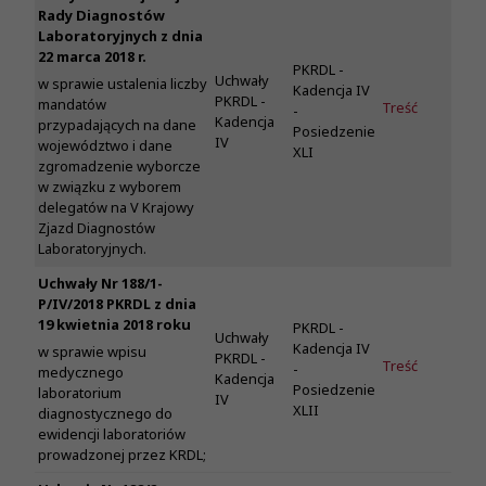
Rady Diagnostów
Laboratoryjnych z dnia
22 marca 2018 r.
PKRDL -
Uchwały
w sprawie ustalenia liczby
Kadencja IV
PKRDL -
mandatów
Treść
-
Kadencja
przypadających na dane
Posiedzenie
IV
województwo i dane
XLI
zgromadzenie wyborcze
w związku z wyborem
delegatów na V Krajowy
Zjazd Diagnostów
Laboratoryjnych.
Uchwały Nr 188/1-
P/IV/2018 PKRDL z dnia
19 kwietnia 2018 roku
PKRDL -
Uchwały
Kadencja IV
w sprawie wpisu
PKRDL -
Treść
-
medycznego
Kadencja
Posiedzenie
laboratorium
IV
XLII
diagnostycznego do
ewidencji laboratoriów
prowadzonej przez KRDL;