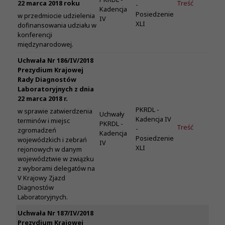
22 marca 2018 roku
Treść
-
Kadencja
Posiedzenie
w przedmiocie udzielenia
IV
XLI
dofinansowania udziału w
konferencji
międzynarodowej.
Uchwała Nr 186/IV/2018
Prezydium Krajowej
Rady Diagnostów
Laboratoryjnych z dnia
22 marca 2018 r.
PKRDL -
w sprawie zatwierdzenia
Uchwały
Kadencja IV
terminów i miejsc
PKRDL -
Treść
-
zgromadzeń
Kadencja
Posiedzenie
wojewódzkich i zebrań
IV
XLI
rejonowych w danym
województwie w związku
z wyborami delegatów na
V Krajowy Zjazd
Diagnostów
Laboratoryjnych.
Uchwała Nr 187/IV/2018
Prezydium Krajowej