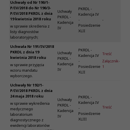
Uchwały od Nr 190/1-
P/IV/2018 do Nr 190/3-
PKRDL -
Uchwały
P/IV/2018 PKRDL z dnia
Kadencja IV
PKRDL -
19 kwietnia 2018 roku
-
-
Kadencja
Posiedzenie
w sprawie skreślenia z
IV
XLII
listy diagnostów
laboratoryjnych;
Uchwała Nr 191/IV/2018
PKRDL -
PKRDL z dnia 19
Uchwały
Treść
Kadencja IV
kwietnia 2018 roku
PKRDL -
-
Załącznik-
Kadencja
w sprawie przyjęcia
Posiedzenie
1
IV
wzoru mandatu
XLII
wyborczego.
Uchwały Nr 192/1-
P/IV/2018 PKRDL z dnia
24 maja 2018 roku
PKRDL -
Uchwały
Kadencja IV
w sprawie wykreślenia
PKRDL -
Treść
-
medycznego
Kadencja
Posiedzenie
laboratorium
IV
XLIII
diagnostycznego z
ewidencji laboratoriów