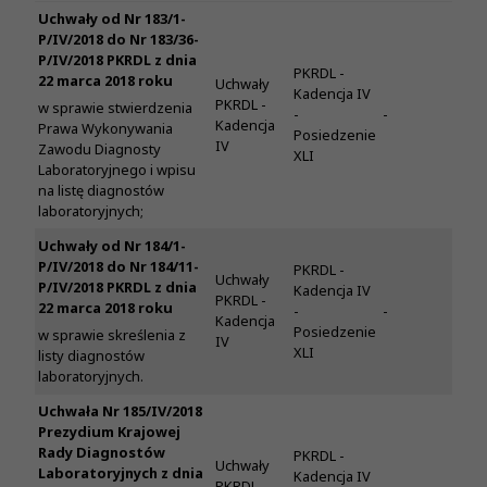
Uchwały od Nr 183/1-
P/IV/2018 do Nr 183/36-
P/IV/2018 PKRDL z dnia
PKRDL -
22 marca 2018 roku
Uchwały
Kadencja IV
PKRDL -
w sprawie stwierdzenia
-
-
Kadencja
Prawa Wykonywania
Posiedzenie
IV
Zawodu Diagnosty
XLI
Laboratoryjnego i wpisu
na listę diagnostów
laboratoryjnych;
Uchwały od Nr 184/1-
P/IV/2018 do Nr 184/11-
PKRDL -
Uchwały
P/IV/2018 PKRDL z dnia
Kadencja IV
PKRDL -
22 marca 2018 roku
-
-
Kadencja
Posiedzenie
w sprawie skreślenia z
IV
XLI
listy diagnostów
laboratoryjnych.
Uchwała Nr 185/IV/2018
Prezydium Krajowej
Rady Diagnostów
PKRDL -
Uchwały
Laboratoryjnych z dnia
Kadencja IV
PKRDL -