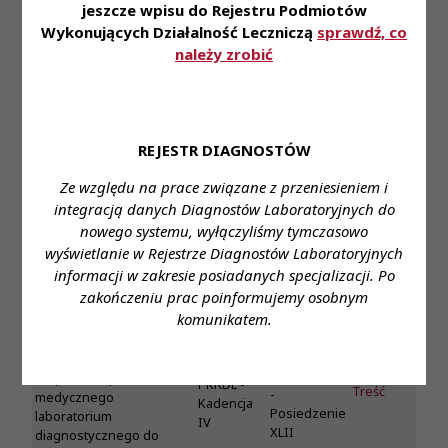
PKRDL -
jeszcze wpisu do Rejestru Podmiotów
Treść
-
medycznego
Kadencja
Wykonujących Działalność Leczniczą
sprawdź, co
Posiedzenie
laboratorium
IV
XLII
należy zrobić
diagnostycznego do
ewidencji laboratoriów
prowadzonej przez KRDL;
Uchwały Nr 188/5-
P/IV/2018 PKRDL z dnia
REJESTR DIAGNOSTÓW
19 kwietnia 2018 roku
PKRDL -
Uchwały
Kadencja IV
Ze względu na prace związane z przeniesieniem i
w sprawie wpisu
PKRDL -
Treść
-
medycznego
integracją danych Diagnostów Laboratoryjnych do
Kadencja
Posiedzenie
laboratorium
nowego systemu, wyłączyliśmy tymczasowo
IV
XLII
diagnostycznego do
wyświetlanie w Rejestrze Diagnostów Laboratoryjnych
ewidencji laboratoriów
informacji w zakresie posiadanych specjalizacji. Po
prowadzonej przez KRDL;
zakończeniu prac poinformujemy osobnym
Uchwały Nr 188/6-
komunikatem.
P/IV/2018 PKRDL z dnia
19 kwietnia 2018 roku
PKRDL -
Uchwały
Kadencja IV
w sprawie wpisu
PKRDL -
Treść
-
medycznego
Kadencja
Posiedzenie
laboratorium
IV
XLII
diagnostycznego do