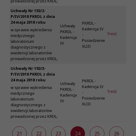
prowadzonej przez KRDL;
Uchwały Nr 192/2-
P/IV/2018 PKRDL z dnia
24 maja 2018 roku
PKRDL -
Uchwały
Kadencja IV
w sprawie wykreślenia
PKRDL -
Treść
-
medycznego
Kadencja
Posiedzenie
laboratorium
IV
XLIII
diagnostycznego z
ewidencji laboratoriów
prowadzonej przez KRDL;
Uchwały Nr 192/3-
P/IV/2018 PKRDL z dnia
24 maja 2018 roku
PKRDL -
Uchwały
Kadencja IV
w sprawie wykreślenia
PKRDL -
Treść
-
medycznego
Kadencja
Posiedzenie
laboratorium
IV
XLIII
diagnostycznego z
ewidencji laboratoriów
prowadzonej przez KRDL;
0
21
22
23
24
25
26
2