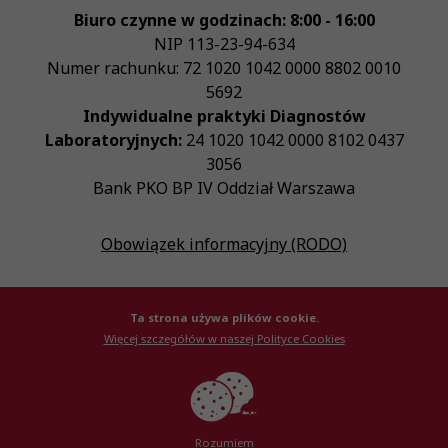
Biuro czynne w godzinach: 8:00 - 16:00
NIP
113-23-94-634
Numer rachunku: 72 1020 1042 0000 8802 0010
5692
Indywidualne praktyki Diagnostów
Laboratoryjnych:
24 1020 1042 0000 8102 0437
3056
Bank PKO BP IV Oddział Warszawa
Obowiązek informacyjny (RODO)
Ta strona używa plików cookie.
Więcej szczegółów w naszej Polityce Cookies
© Krajowa Izba Diagnostów Laboratoryjnych 2026
Created by
AlterPage
Rozumiem