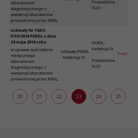
Posiedzenie
laboratorium
XLIII
diagnostycznego z
ewidencji laboratoriów
prowadzonej przez KRDL;
Uchwały Nr 192/3-
P/IV/2018 PKRDL z dnia
24 maja 2018 roku
PKRDL -
Kadencja IV
w sprawie wykreślenia
Uchwały PKRDL
Treść
-
medycznego
- Kadencja IV
Posiedzenie
laboratorium
XLIII
diagnostycznego z
ewidencji laboratoriów
prowadzonej przez KRDL;
9
20
21
22
23
24
25
2