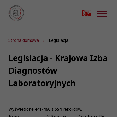
Strona domowa
Legislacja
Legislacja - Krajowa Izba
Diagnostów
Laboratoryjnych
Wyświetlone
441-460
z
554
rekordów.
Nazwa
Kadencja
Posiedzenie
Pliki