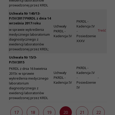
ewidencji laboratoriów
prowadzonej przez KRDL
Uchwała Nr 140/13-
P/IV/2017 PKRDL z dnia 14
PKRDL -
września 2017 roku
Uchwały
Kadencja IV
w sprawie wykreślenia
Treść
PKRDL -
-
medycznego laboratorium
Kadencja IV
Posiedzenie
diagnostycznego z
XXXV
ewidencji laboratoriów
prowadzonej przez KRDL;
Uchwała Nr 15/3-
P/IV/2015
PKRDL -
PKRDL z dnia 16 kwietnia
Uchwały
Kadencja IV
2015r. w sprawie
PKRDL -
-
-
wykreślenia medycznego
Kadencja IV
Posiedzenie
laboratorium
IV
diagnostycznego z
ewidencji laboratoriów
prowadzonej przez KRDL
6
17
18
19
20
21
22
2