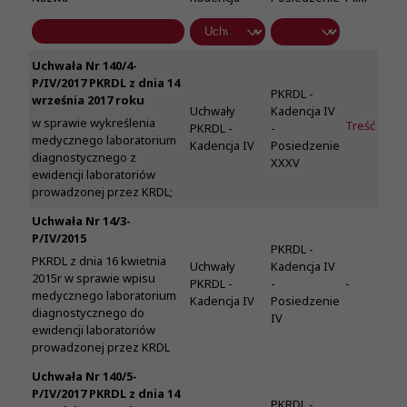
Uchwała Nr 140/4-
P/IV/2017 PKRDL z dnia 14
PKRDL -
września 2017 roku
Uchwały
Kadencja IV
w sprawie wykreślenia
Treść
PKRDL -
-
medycznego laboratorium
Kadencja IV
Posiedzenie
diagnostycznego z
XXXV
ewidencji laboratoriów
prowadzonej przez KRDL;
Uchwała Nr 14/3-
P/IV/2015
PKRDL -
PKRDL z dnia 16 kwietnia
Uchwały
Kadencja IV
2015r w sprawie wpisu
PKRDL -
-
-
medycznego laboratorium
Kadencja IV
Posiedzenie
diagnostycznego do
IV
ewidencji laboratoriów
prowadzonej przez KRDL
Uchwała Nr 140/5-
P/IV/2017 PKRDL z dnia 14
PKRDL -