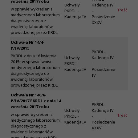
września 2017 roku
Uchwały
Kadencja IV
w sprawie wykreślenia
Treść
PKRDL -
-
medycznego laboratorium
Kadencja IV
Posiedzenie
diagnostycznego z
XXXV
ewidencji laboratoriów
prowadzonej przez KRDL;
Uchwała Nr 14/4-
P/IV/2015
PKRDL -
PKRDL z dnia 16 kwietnia
Uchwały
Kadencja IV
2015r w sprawie wpisu
PKRDL -
-
-
medycznego laboratorium
Kadencja IV
Posiedzenie
diagnostycznego do
IV
ewidencji laboratoriów
prowadzonej przez KRDL
Uchwała Nr 140/6-
P/IV/2017 PKRDL z dnia 14
PKRDL -
września 2017 roku
Uchwały
Kadencja IV
w sprawie wykreślenia
Treść
PKRDL -
-
medycznego laboratorium
Kadencja IV
Posiedzenie
diagnostycznego z
XXXV
ewidencji laboratoriów
prowadzonej przez KRDL;