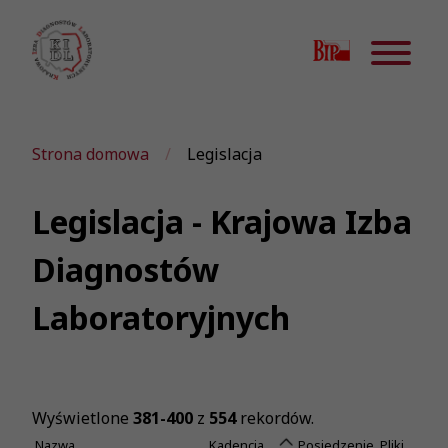
Strona domowa
Legislacja
Legislacja - Krajowa Izba
Diagnostów
Laboratoryjnych
Wyświetlone
381-400
z
554
rekordów.
Nazwa
Kadencja
Posiedzenie
Pliki