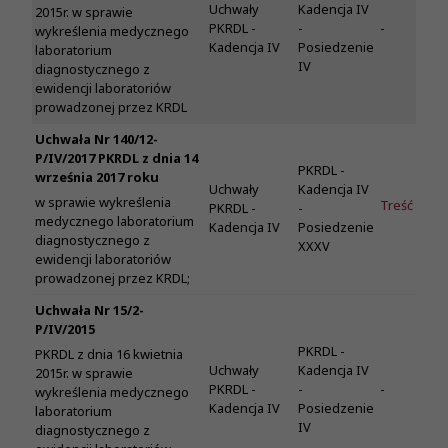
Uchwały
Kadencja IV
2015r. w sprawie
PKRDL -
-
-
wykreślenia medycznego
Kadencja IV
Posiedzenie
laboratorium
IV
diagnostycznego z
ewidencji laboratoriów
prowadzonej przez KRDL
Uchwała Nr 140/12-
P/IV/2017 PKRDL z dnia 14
PKRDL -
września 2017 roku
Uchwały
Kadencja IV
w sprawie wykreślenia
Treść
PKRDL -
-
medycznego laboratorium
Kadencja IV
Posiedzenie
diagnostycznego z
XXXV
ewidencji laboratoriów
prowadzonej przez KRDL;
Uchwała Nr 15/2-
P/IV/2015
PKRDL -
PKRDL z dnia 16 kwietnia
Uchwały
Kadencja IV
2015r. w sprawie
PKRDL -
-
-
wykreślenia medycznego
Kadencja IV
Posiedzenie
laboratorium
IV
diagnostycznego z