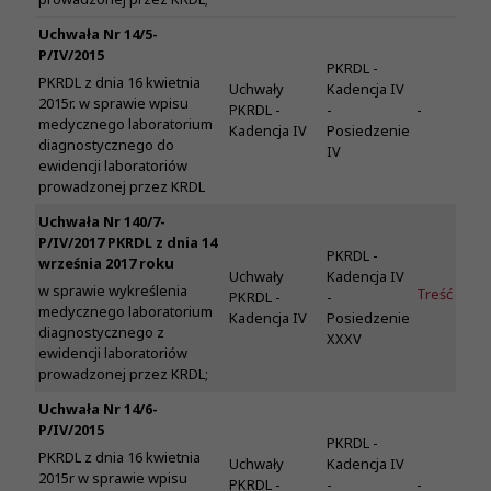
Uchwała Nr 14/5-
P/IV/2015
PKRDL -
PKRDL z dnia 16 kwietnia
Uchwały
Kadencja IV
2015r. w sprawie wpisu
PKRDL -
-
-
medycznego laboratorium
Kadencja IV
Posiedzenie
diagnostycznego do
IV
ewidencji laboratoriów
prowadzonej przez KRDL
Uchwała Nr 140/7-
P/IV/2017 PKRDL z dnia 14
PKRDL -
września 2017 roku
Uchwały
Kadencja IV
w sprawie wykreślenia
Treść
PKRDL -
-
medycznego laboratorium
Kadencja IV
Posiedzenie
diagnostycznego z
XXXV
ewidencji laboratoriów
prowadzonej przez KRDL;
Uchwała Nr 14/6-
P/IV/2015
PKRDL -
PKRDL z dnia 16 kwietnia
Uchwały
Kadencja IV
2015r w sprawie wpisu
PKRDL -
-
-