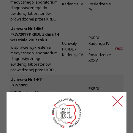
medycznego laboratorium
Kadencja IV
Posiedzenie
diagnostycznego do
IV
ewidencji laboratoriów
prowadzonej przez KRDL
Uchwała Nr 140/8-
P/IV/2017 PKRDL z dnia 14
PKRDL -
września 2017 roku
Uchwały
Kadencja IV
w sprawie wykreślenia
Treść
PKRDL -
-
medycznego laboratorium
Kadencja IV
Posiedzenie
diagnostycznego z
XXXV
ewidencji laboratoriów
prowadzonej przez KRDL;
Uchwała Nr 14/7-
P/IV/2015
PKRDL -
PKRDL z dnia 16 kwietnia
Uchwały
Kadencja IV
2015r w sprawie wpisu
PKRDL -
-
-
medycznego laboratorium
Kadencja IV
Posiedzenie
diagnostycznego do
IV
ewidencji laboratoriów
prowadzonej przez KRDL
Uchwała Nr 140/9-