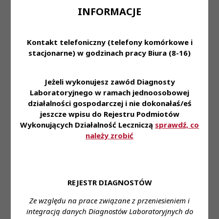
P/IV/2017 PKRDL z dnia 14
INFORMACJE
PKRDL -
września 2017 roku
Uchwały
Kadencja IV
w sprawie wykreślenia
Treść
PKRDL -
-
medycznego laboratorium
Kadencja IV
Posiedzenie
Kontakt telefoniczny (telefony komórkowe i
diagnostycznego z
XXXV
stacjonarne) w godzinach pracy Biura (8-16)
ewidencji laboratoriów
prowadzonej przez KRDL;
Uchwała Nr 14/8-
Jeżeli wykonujesz zawód Diagnosty
P/IV/2015
Laboratoryjnego w ramach jednoosobowej
PKRDL -
PKRDL z dnia 16 kwietnia
działalności gospodarczej i nie dokonałaś/eś
Uchwały
Kadencja IV
2015r w sprawie wpisu
PKRDL -
-
-
jeszcze wpisu do Rejestru Podmiotów
medycznego laboratorium
Kadencja IV
Posiedzenie
Wykonujących Działalność Leczniczą
sprawdź, co
diagnostycznego do
IV
należy zrobić
ewidencji laboratoriów
prowadzonej przez KRDL
Uchwała Nr 140/10-
P/IV/2017 PKRDL z dnia 14
PKRDL -
września 2017 roku
REJESTR DIAGNOSTÓW
Uchwały
Kadencja IV
w sprawie wykreślenia
Treść
PKRDL -
-
Ze względu na prace związane z przeniesieniem i
medycznego laboratorium
Kadencja IV
Posiedzenie
integracją danych Diagnostów Laboratoryjnych do
diagnostycznego z
XXXV